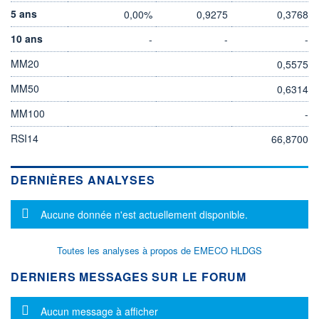
5 ans
0,00%
0,9275
0,3768
10 ans
-
-
-
MM20
0,5575
MM50
0,6314
MM100
-
RSI14
66,8700
DERNIÈRES ANALYSES
Message d'information
Aucune donnée n'est actuellement disponible.
Toutes les analyses à propos de EMECO HLDGS
DERNIERS MESSAGES SUR LE FORUM
Message d'information
Aucun message à afficher