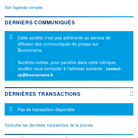
Voir l'agenda complet
DERNIERS COMMUNIQUÉS
Message d'information
Cette société n'est pas adhérente au service de
diffusion des communiqués de presse sur
Boursorama.
Sociétés cotées, pour paraître dans cette rubrique,
veuillez nous contacter à l'adresse suivante :
contact-
cp@boursorama.fr
DERNIÈRES TRANSACTIONS
Message d'information
Pas de transaction disponible
Consulter les dernières transactions de la journée