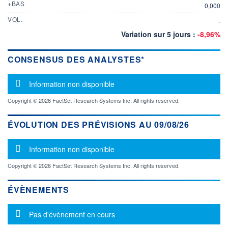
+BAS
0,000
VOL.
-
Variation sur 5 jours :
-8,96%
CONSENSUS DES ANALYSTES*
Message d'information
Information non disponible
Copyright © 2026 FactSet Research Systems Inc. All rights reserved.
ÉVOLUTION DES PRÉVISIONS AU 09/08/26
Message d'information
Information non disponible
Copyright © 2026 FactSet Research Systems Inc. All rights reserved.
ÉVÈNEMENTS
Message d'information
Pas d'évènement en cours