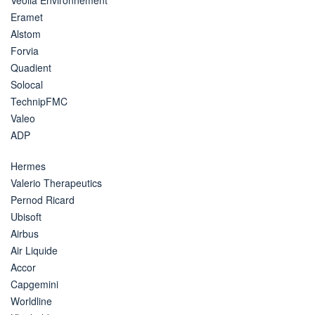
Eramet
Alstom
Forvia
Quadient
Solocal
TechnipFMC
Valeo
ADP
Hermes
Valerio Therapeutics
Pernod Ricard
Ubisoft
Airbus
Air Liquide
Accor
Capgemini
Worldline