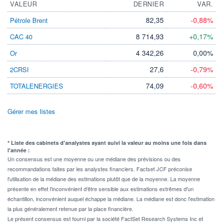
VALEUR
DERNIER
VAR.
82,35
-0,88%
Pétrole Brent
8 714,93
+0,17%
CAC 40
4 342,26
0,00%
Or
27,6
-0,79%
2CRSI
74,09
-0,60%
TOTALENERGIES
Gérer mes listes
* Liste des cabinets d'analystes ayant suivi la valeur au moins une fois dans
l'année :
Un consensus est une moyenne ou une médiane des prévisions ou des
recommandations faites par les analystes financiers. Factset JCF préconise
l'utilisation de la médiane des estimations plutôt que de la moyenne. La moyenne
présente en effet l'inconvénient d'être sensible aux estimations extrêmes d'un
échantillon, inconvénient auquel échappe la médiane. La médiane est donc l'estimation
la plus généralement retenue par la place financière.
Le présent consensus est fourni par la société FactSet Research Systems Inc et