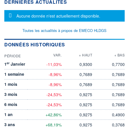
DERNIÈRES ACTUALITÉS
Message d'information
Aucune donnée n'est actuellement disponible.
Toutes les actualités à propos de EMECO HLDGS
DONNÉES HISTORIQUES
VAR.
+ HAUT
+ BAS
PÉRIODE
er
1
Janvier
-11,03%
0,9300
0,7700
1 semaine
-8,96%
0,7689
0,7689
1 mois
-8,96%
0,7689
0,7689
3 mois
-24,53%
0,9275
0,7689
6 mois
-24,53%
0,9275
0,7689
1 an
+42,86%
0,9275
0,4900
3 ans
+68,19%
0,9275
0,3768