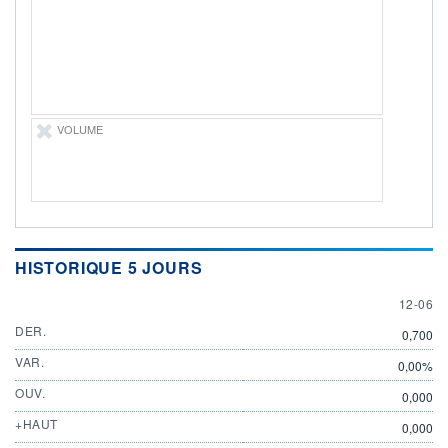
12.06.26 / 15:31:50
ÉLIGIBILITÉ
Non éligible
Boursobank
+ PORTEFEUILLE
+ LISTE
VOLUME
HISTORIQUE 5 JOURS
12 JUN
12-06
DER.
0,700
VAR.
0,00%
OUV.
0,000
+HAUT
0,000