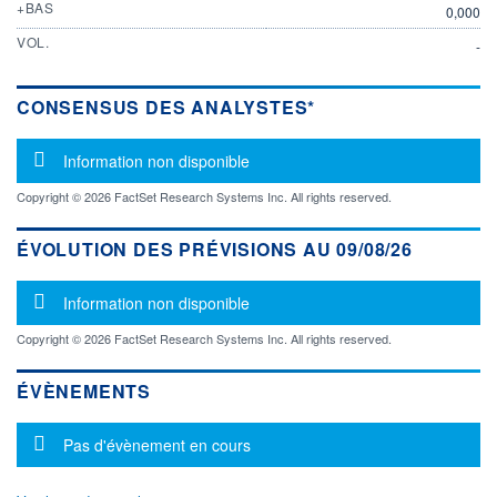
+BAS
0,000
VOL.
-
CONSENSUS DES ANALYSTES*
Message d'information
Information non disponible
Copyright © 2026 FactSet Research Systems Inc. All rights reserved.
ÉVOLUTION DES PRÉVISIONS AU 09/08/26
Message d'information
Information non disponible
Copyright © 2026 FactSet Research Systems Inc. All rights reserved.
ÉVÈNEMENTS
Message d'information
Pas d'évènement en cours