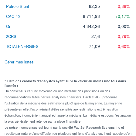
82,35
-0,88%
Pétrole Brent
8 714,93
+0,17%
CAC 40
4 342,26
0,00%
Or
27,6
-0,79%
2CRSI
74,09
-0,60%
TOTALENERGIES
Gérer mes listes
* Liste des cabinets d'analystes ayant suivi la valeur au moins une fois dans
l'année :
Un consensus est une moyenne ou une médiane des prévisions ou des
recommandations faites par les analystes financiers. Factset JCF préconise
l'utilisation de la médiane des estimations plutôt que de la moyenne. La moyenne
présente en effet l'inconvénient d'être sensible aux estimations extrêmes d'un
échantillon, inconvénient auquel échappe la médiane. La médiane est donc l'estimation
la plus généralement retenue par la place financière.
Le présent consensus est fourni par la société FactSet Research Systems Inc et
résulte par nature d'une diffusion de plusieurs opinions d'analystes. Il est rappelé qu'en