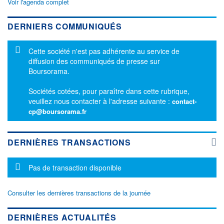
Voir l'agenda complet
DERNIERS COMMUNIQUÉS
Message d'information
Cette société n'est pas adhérente au service de
diffusion des communiqués de presse sur
Boursorama.
Sociétés cotées, pour paraître dans cette rubrique,
veuillez nous contacter à l'adresse suivante :
contact-
cp@boursorama.fr
DERNIÈRES TRANSACTIONS
Message d'information
Pas de transaction disponible
Consulter les dernières transactions de la journée
DERNIÈRES ACTUALITÉS