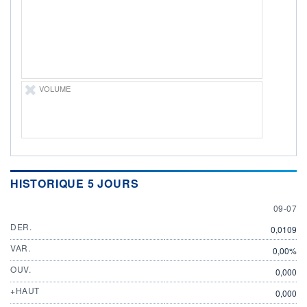
ÉLIGIBILITÉ
Non éligible
Boursobank
+ PORTEFEUILLE
+ LISTE
VOLUME
HISTORIQUE 5 JOURS
9 JULY
09-07
DER.
0,0109
VAR.
0,00%
OUV.
0,000
+HAUT
0,000