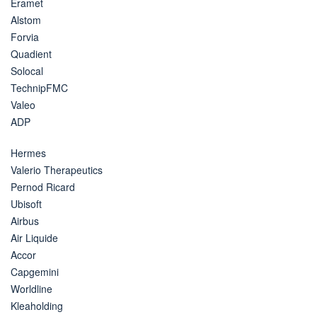
Eramet
Alstom
Forvia
Quadient
Solocal
TechnipFMC
Valeo
ADP
Hermes
Valerio Therapeutics
Pernod Ricard
Ubisoft
Airbus
Air Liquide
Accor
Capgemini
Worldline
Kleaholding