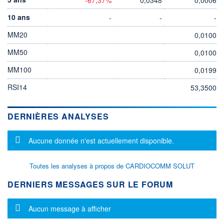
10 ans
-
-
-
MM20
0,0100
MM50
0,0100
MM100
0,0199
RSI14
53,3500
DERNIÈRES ANALYSES
Message d'information
Aucune donnée n'est actuellement disponible.
Toutes les analyses à propos de CARDIOCOMM SOLUT
DERNIERS MESSAGES SUR LE FORUM
Message d'information
Aucun message à afficher