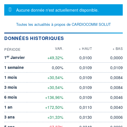
Message d'information
Aucune donnée n'est actuellement disponible.
Toutes les actualités à propos de CARDIOCOMM SOLUT
DONNÉES HISTORIQUES
VAR.
+ HAUT
+ BAS
PÉRIODE
er
1
Janvier
+49,32%
0,0100
0,0000
1 semaine
0,00%
0,0109
0,0109
1 mois
+30,54%
0,0109
0,0084
3 mois
+30,54%
0,0109
0,0084
6 mois
+136,96%
0,0109
0,0046
1 an
+172,50%
0,0110
0,0040
3 ans
+31,33%
0,0130
0,0006
5 ans
-67,37%
0,0348
0,0006