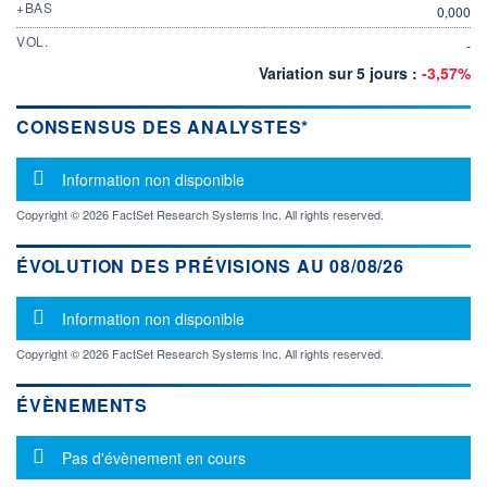
+BAS
0,000
VOL.
-
Variation sur 5 jours :
-3,57%
CONSENSUS DES ANALYSTES*
Message d'information
Information non disponible
Copyright © 2026 FactSet Research Systems Inc. All rights reserved.
ÉVOLUTION DES PRÉVISIONS AU 08/08/26
Message d'information
Information non disponible
Copyright © 2026 FactSet Research Systems Inc. All rights reserved.
ÉVÈNEMENTS
Message d'information
Pas d'évènement en cours