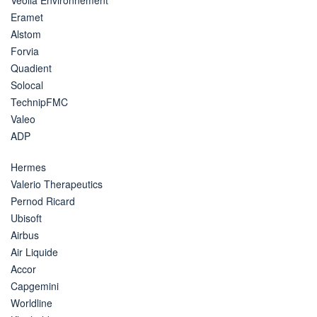
Eramet
Alstom
Forvia
Quadient
Solocal
TechnipFMC
Valeo
ADP
Hermes
Valerio Therapeutics
Pernod Ricard
Ubisoft
Airbus
Air Liquide
Accor
Capgemini
Worldline