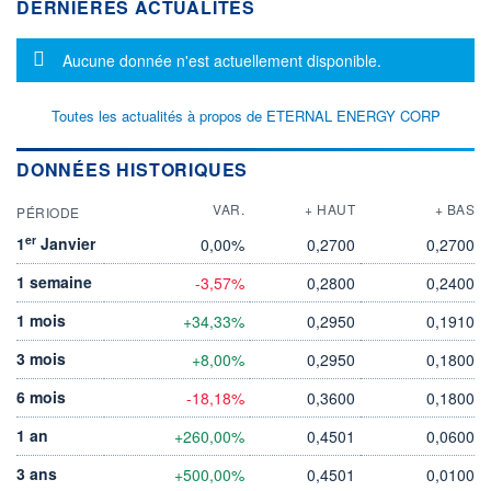
DERNIÈRES ACTUALITÉS
Message d'information
Aucune donnée n'est actuellement disponible.
Toutes les actualités à propos de ETERNAL ENERGY CORP
DONNÉES HISTORIQUES
VAR.
+ HAUT
+ BAS
PÉRIODE
er
1
Janvier
0,00%
0,2700
0,2700
1 semaine
-3,57%
0,2800
0,2400
1 mois
+34,33%
0,2950
0,1910
3 mois
+8,00%
0,2950
0,1800
6 mois
-18,18%
0,3600
0,1800
1 an
+260,00%
0,4501
0,0600
3 ans
+500,00%
0,4501
0,0100