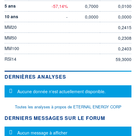
5 ans
-57,14%
0,7000
0,0100
10 ans
-
0,0000
0,0000
MM20
0,2415
MM50
0,2308
MM100
0,2403
RSI14
59,3000
DERNIÈRES ANALYSES
Message d'information
Aucune donnée n'est actuellement disponible.
Toutes les analyses à propos de ETERNAL ENERGY CORP
DERNIERS MESSAGES SUR LE FORUM
Message d'information
Aucun message à afficher