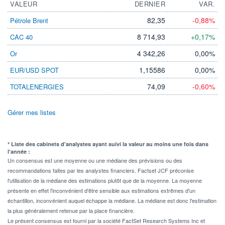
VALEUR
DERNIER
VAR.
82,35
-0,88%
Pétrole Brent
8 714,93
+0,17%
CAC 40
4 342,26
0,00%
Or
1,15586
0,00%
EUR/USD SPOT
74,09
-0,60%
TOTALENERGIES
Gérer mes listes
* Liste des cabinets d'analystes ayant suivi la valeur au moins une fois dans
l'année :
Un consensus est une moyenne ou une médiane des prévisions ou des
recommandations faites par les analystes financiers. Factset JCF préconise
l'utilisation de la médiane des estimations plutôt que de la moyenne. La moyenne
présente en effet l'inconvénient d'être sensible aux estimations extrêmes d'un
échantillon, inconvénient auquel échappe la médiane. La médiane est donc l'estimation
la plus généralement retenue par la place financière.
Le présent consensus est fourni par la société FactSet Research Systems Inc et