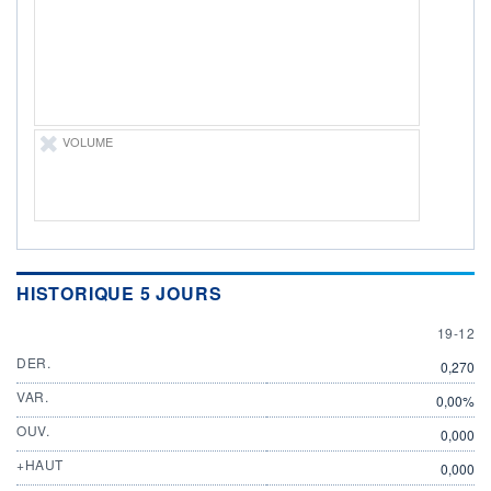
ÉLIGIBILITÉ
Non éligible
Boursobank
+ PORTEFEUILLE
+ LISTE
VOLUME
HISTORIQUE 5 JOURS
19 DEC
19-12
DER.
0,270
VAR.
0,00%
OUV.
0,000
+HAUT
0,000