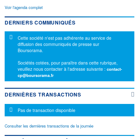
Voir l'agenda complet
DERNIERS COMMUNIQUÉS
Message d'information
Cette société n'est pas adhérente au service de
diffusion des communiqués de presse sur
Boursorama.
Sociétés cotées, pour paraître dans cette rubrique,
veuillez nous contacter à l'adresse suivante :
contact-
cp@boursorama.fr
DERNIÈRES TRANSACTIONS
Message d'information
Pas de transaction disponible
Consulter les dernières transactions de la journée