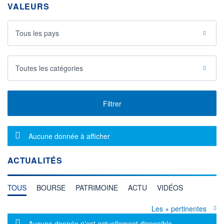
VALEURS
Tous les pays
Toutes les catégories
Filtrer
Message d'information
Aucune donnée à afficher
ACTUALITÉS
TOUS
BOURSE
PATRIMOINE
ACTU
VIDÉOS
Les + pertinentes
Message d'information
Aucune donnée n'est actuellement disponible.