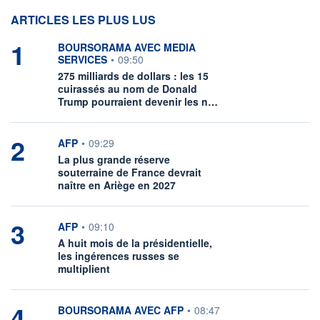
ARTICLES LES PLUS LUS
1
information fournie par
BOURSORAMA AVEC MEDIA
SERVICES
•
09:50
275 milliards de dollars : les 15
cuirassés au nom de Donald
Trump pourraient devenir les n…
2
information fournie par
AFP
•
09:29
La plus grande réserve
souterraine de France devrait
naître en Ariège en 2027
3
information fournie par
AFP
•
09:10
A huit mois de la présidentielle,
les ingérences russes se
multiplient
4
information fournie par
BOURSORAMA AVEC AFP
•
08:47