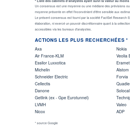
* Liste des cabinets d'analystes ayant suivi la valeur au moins
Un consensus est une moyenne ou une médiane des prévisions ou des
moyenne présente en effet l'inconvénient d'être sensible aux estima
Le présent consensus est fourni par la société FactSet Research Sy
élaboration, ni exercé un pouvoir discrétionnaire quant à la sélectio
accessibles via les bureaux d'analystes.
ACTIONS LES PLUS RECHERCHÉES *
Axa
Nokia
Air France-KLM
Veolia
Essilor Luxxotica
Eramet
Michelin
Alstom
Schneider Electric
Forvia
Cellectis
Quadie
Danone
Solocal
Getlink (ex - Gpe Eurotunnel)
Techn
LVMH
Valeo
Nicox
ADP
* source Google