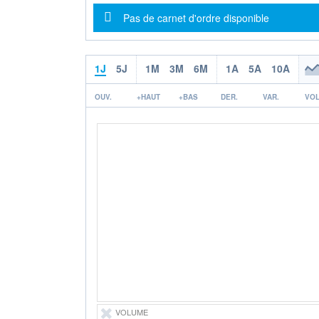
Message d'information
Pas de carnet d'ordre disponible
1J
5J
1M
3M
6M
1A
5A
10A
OUV.
+HAUT
+BAS
DER.
VAR.
VOL
VOLUME