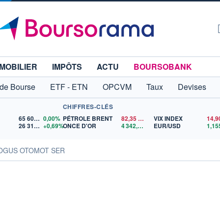
MOBILIER
IMPÔTS
ACTU
BOURSOBANK
 de Bourse
ETF - ETN
OPCVM
Taux
Devises
CHIFFRES-CLÉS
65 606,71
0,00%
PÉTROLE BRENT
82,35
$US
VIX INDEX
14,9
26 319,45
+0,69%
ONCE D'OR
4 342,26
$US
EUR/USD
DOGUS OTOMOT SER