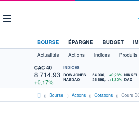
Menu
BOURSE
ÉPARGNE
BUDGET
IM
Actualités
Actions
Indices
Produits
CAC 40
INDICES
8 714,93
DOW JONES
54 036,93
+0,28%
NIKKEI
NASDAQ
26 690,62
+1,30%
DAX
+0,17%
Bourse
Actions
Cotations
Cours 