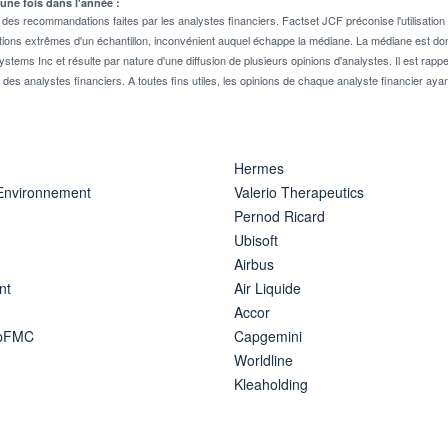
 une fois dans l'année :
 recommandations faites par les analystes financiers. Factset JCF préconise l'utilisation 
tions extrêmes d'un échantillon, inconvénient auquel échappe la médiane. La médiane est donc
stems Inc et résulte par nature d'une diffusion de plusieurs opinions d'analystes. Il est 
n des analystes financiers. A toutes fins utiles, les opinions de chaque analyste financier aya
Hermes
 Environnement
Valerio Therapeutics
Pernod Ricard
Ubisoft
Airbus
nt
Air Liquide
Accor
ipFMC
Capgemini
Worldline
Kleaholding