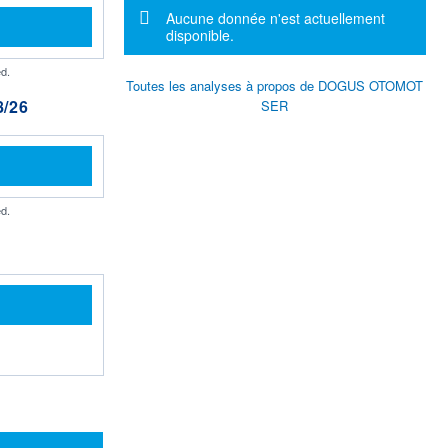
Message d'information
Aucune donnée n'est actuellement
disponible.
d.
Toutes les analyses à propos de DOGUS OTOMOT
/26
SER
d.