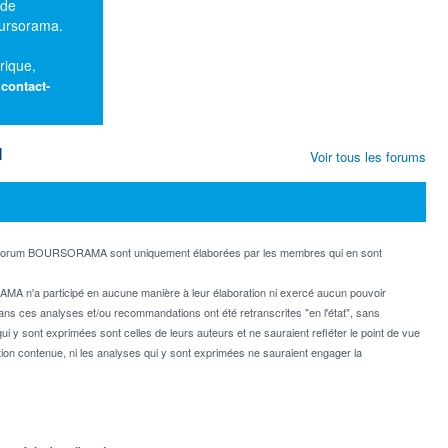
 de
oursorama.
rique,
:
contact-
M
Voir tous les forums
e forum BOURSORAMA sont uniquement élaborées par les membres qui en sont
MA n'a participé en aucune manière à leur élaboration ni exercé aucun pouvoir
dans ces analyses et/ou recommandations ont été retranscrites "en l'état", sans
ui y sont exprimées sont celles de leurs auteurs et ne sauraient refléter le point de vue
on contenue, ni les analyses qui y sont exprimées ne sauraient engager la