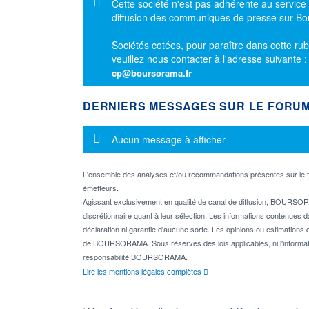
Message d'information
Cette société n'est pas adhérente au service
diffusion des communiqués de presse sur B
Sociétés cotées, pour paraître dans cette rub
veuillez nous contacter à l'adresse suivante 
cp@boursorama.fr
DERNIERS MESSAGES SUR LE FORU
Message d'information
Aucun message à afficher
L'ensemble des analyses et/ou recommandations présentes sur l
émetteurs.
Agissant exclusivement en qualité de canal de diffusion, BOURSORA
discrétionnaire quant à leur sélection. Les informations contenues 
déclaration ni garantie d'aucune sorte. Les opinions ou estimations q
de BOURSORAMA. Sous réserves des lois applicables, ni l'informati
responsabilité BOURSORAMA.
Lire les mentions légales complètes