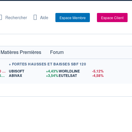
Rechercher
Aide
Espace Membre
Espace Client
Matières Premières
Forum
+ FORTES HAUSSES ET BAISSES SBF 120
0
$US
UBISOFT
+4,43%
WORLDLINE
-5,12%
1,1559
$US
ABIVAX
+3,54%
EUTELSAT
-4,58%