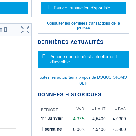
Message d'information
Pas de transaction disponible
Consulter les dernières transactions de la
journée
DERNIÈRES ACTUALITÉS
.
Message d'information
Aucune donnée n'est actuellement
disponible.
Toutes les actualités à propos de DOGUS OTOMOT
SER
DONNÉES HISTORIQUES
VAR.
+ HAUT
+ BAS
PÉRIODE
er
1
Janvier
+4,37%
4,5400
4,0300
1 semaine
0,00%
4,5400
4,5400