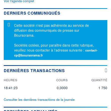
Voir l'agenda complet
DERNIERS COMMUNIQUÉS
Message d'information
Cette société n'est pas adhérente au service de
diffusion des communiqués de presse sur
Boursorama.
Sociétés cotées, pour paraître dans cette rubrique,
veuillez nous contacter à l'adresse suivante :
contact-
cp@boursorama.fr
DERNIÈRES TRANSACTIONS
HEURES
COURS
QUANTITÉ
18:41:23
0,0000
1 750
Consulter les dernières transactions de la journée