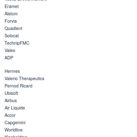
Eramet
Alstom
Forvia
Quadient
Solocal
TechnipFMC
Valeo
ADP
Hermes
Valerio Therapeutics
Pernod Ricard
Ubisoft
Airbus
Air Liquide
Accor
Capgemini
Worldline
Kleaholding