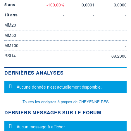
5 ans
-100,00%
0,0001
0,0000
10 ans
-
-
-
MM20
-
MM50
-
MM100
-
RSI14
69,2300
DERNIÈRES ANALYSES
Message d'information
Aucune donnée n'est actuellement disponible.
Toutes les analyses à propos de CHEYENNE RES
DERNIERS MESSAGES SUR LE FORUM
Message d'information
Aucun message à afficher