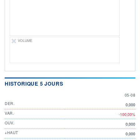
ÉLIGIBILITÉ
Non éligible
Boursobank
+ PORTEFEUILLE
+ LISTE
VOLUME
HISTORIQUE 5 JOURS
5 AUGU
05-08
DER.
0,000
VAR.
-100,00%
OUV.
0,000
+HAUT
0,000