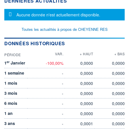
DERNIÈRES ACTUALITÉS
Message d'information
Aucune donnée n'est actuellement disponible.
Toutes les actualités à propos de CHEYENNE RES
DONNÉES HISTORIQUES
VAR.
+ HAUT
+ BAS
PÉRIODE
er
1
Janvier
-100,00%
0,0000
0,0000
1 semaine
-
0,0000
0,0000
1 mois
-
0,0000
0,0000
3 mois
-
0,0000
0,0000
6 mois
-
0,0000
0,0000
1 an
-
0,0000
0,0000
3 ans
-
0,0001
0,0000