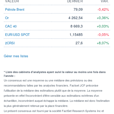
VALEUR
DERNIER
VAR.
79,09
-0,42%
Pétrole Brent
4 262,54
+0,36%
Or
8 669,3
+0,03%
CAC 40
1,15485
-0,05%
EUR/USD SPOT
27,6
+8,07%
2CRSI
Gérer mes listes
* Liste des cabinets d'analystes ayant suivi la valeur au moins une fois dans
l'année :
Un consensus est une moyenne ou une médiane des prévisions ou des
recommandations faites par les analystes financiers. Factset JCF préconise
l'utilisation de la médiane des estimations plutôt que de la moyenne. La moyenne
présente en effet l'inconvénient d'être sensible aux estimations extrêmes d'un
échantillon, inconvénient auquel échappe la médiane. La médiane est donc l'estimation
la plus généralement retenue par la place financière.
Le présent consensus est fourni par la société FactSet Research Systems Inc et