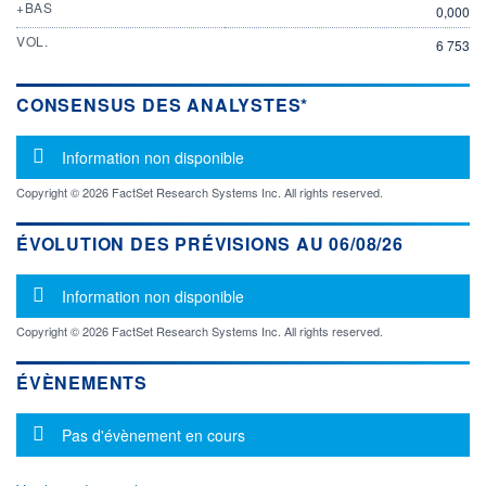
+BAS
0,000
VOL.
6 753
CONSENSUS DES ANALYSTES*
Message d'information
Information non disponible
Copyright © 2026 FactSet Research Systems Inc. All rights reserved.
ÉVOLUTION DES PRÉVISIONS AU 06/08/26
Message d'information
Information non disponible
Copyright © 2026 FactSet Research Systems Inc. All rights reserved.
ÉVÈNEMENTS
Message d'information
Pas d'évènement en cours