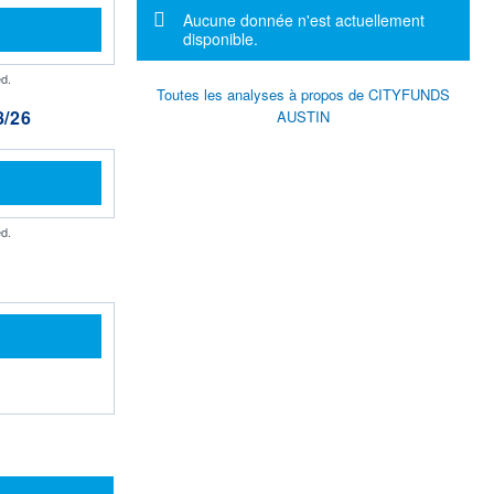
Message d'information
Aucune donnée n'est actuellement
disponible.
d.
Toutes les analyses à propos de CITYFUNDS
/26
AUSTIN
d.