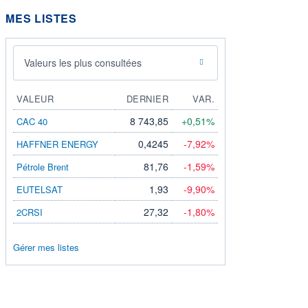
MES LISTES
Valeurs les plus consultées
VALEUR
DERNIER
VAR.
8 743,85
+0,51%
CAC 40
0,4245
-7,92%
HAFFNER ENERGY
81,76
-1,59%
Pétrole Brent
1,93
-9,90%
EUTELSAT
27,32
-1,80%
2CRSI
Gérer mes listes