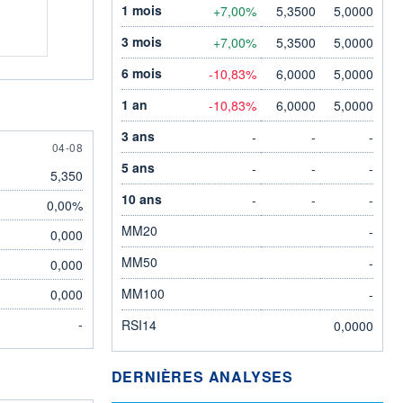
1 mois
+7,00%
5,3500
5,0000
3 mois
+7,00%
5,3500
5,0000
6 mois
-10,83%
6,0000
5,0000
1 an
-10,83%
6,0000
5,0000
3 ans
-
-
-
4 AUGUST
04-08
5 ans
-
-
-
5,350
10 ans
-
-
-
0,00%
MM20
-
0,000
MM50
-
0,000
MM100
0,000
-
-
RSI14
0,0000
DERNIÈRES ANALYSES