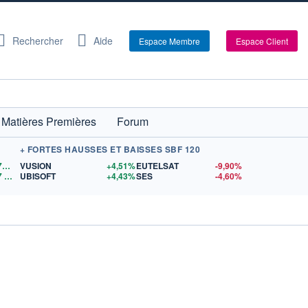
Rechercher
Aide
Espace Membre
Espace Client
Matières Premières
Forum
+ FORTES HAUSSES ET BAISSES SBF 120
1,1572
$US
VUSION
+4,51%
EUTELSAT
-9,90%
7
$US
UBISOFT
+4,43%
SES
-4,60%