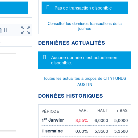
Message d'information
Pas de transaction disponible
Consulter les dernières transactions de la
journée
DERNIÈRES ACTUALITÉS
.
Message d'information
Aucune donnée n'est actuellement
disponible.
Toutes les actualités à propos de CITYFUNDS
AUSTIN
DONNÉES HISTORIQUES
VAR.
+ HAUT
+ BAS
PÉRIODE
er
1
Janvier
-8,55%
6,0000
5,0000
1 semaine
0,00%
5,3500
5,3500