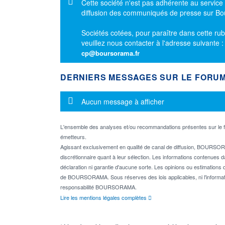
Message d'information
Cette société n'est pas adhérente au service
diffusion des communiqués de presse sur B
Sociétés cotées, pour paraître dans cette rub
veuillez nous contacter à l'adresse suivante 
cp@boursorama.fr
DERNIERS MESSAGES SUR LE FORU
Message d'information
Aucun message à afficher
L'ensemble des analyses et/ou recommandations présentes sur l
émetteurs.
Agissant exclusivement en qualité de canal de diffusion, BOURSORA
discrétionnaire quant à leur sélection. Les informations contenues 
déclaration ni garantie d'aucune sorte. Les opinions ou estimations q
de BOURSORAMA. Sous réserves des lois applicables, ni l'informati
responsabilité BOURSORAMA.
Lire les mentions légales complètes