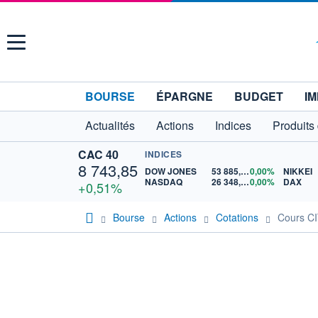
Menu
BOURSE
ÉPARGNE
BUDGET
IM
Actualités
Actions
Indices
Produits
CAC 40
INDICES
8 743,85
DOW JONES
53 885,10
0,00%
NIKKEI
NASDAQ
26 348,35
0,00%
DAX
+0,51%
Bourse
Actions
Cotations
Cours C