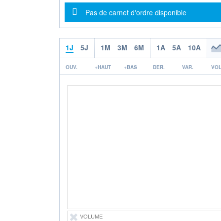
Message d'information
Pas de carnet d'ordre disponible
1J
5J
1M
3M
6M
1A
5A
10A
OUV.
+HAUT
+BAS
DER.
VAR.
VOL
VOLUME