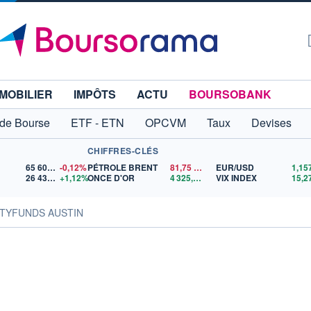
MOBILIER
IMPÔTS
ACTU
BOURSOBANK
 de Bourse
ETF - ETN
OPCVM
Taux
Devises
CHIFFRES-CLÉS
65 606,71
-0,12%
PÉTROLE BRENT
81,75
$US
EUR/USD
26 433,92
+1,12%
ONCE D'OR
4 325,02
$US
VIX INDEX
15,2
ITYFUNDS AUSTIN