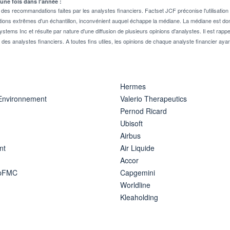
 une fois dans l'année :
 recommandations faites par les analystes financiers. Factset JCF préconise l'utilisation 
tions extrêmes d'un échantillon, inconvénient auquel échappe la médiane. La médiane est donc
stems Inc et résulte par nature d'une diffusion de plusieurs opinions d'analystes. Il est 
n des analystes financiers. A toutes fins utiles, les opinions de chaque analyste financier aya
Hermes
 Environnement
Valerio Therapeutics
Pernod Ricard
Ubisoft
Airbus
nt
Air Liquide
Accor
ipFMC
Capgemini
Worldline
Kleaholding