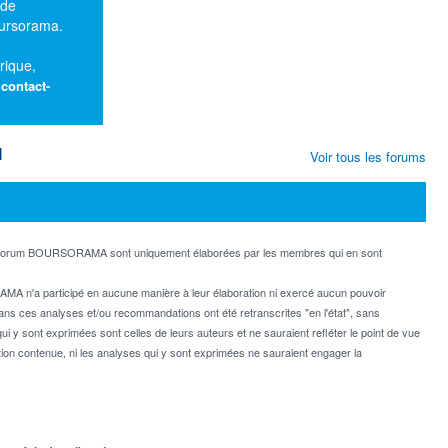
 de
oursorama.
rique,
:
contact-
M
Voir tous les forums
e forum BOURSORAMA sont uniquement élaborées par les membres qui en sont
MA n'a participé en aucune manière à leur élaboration ni exercé aucun pouvoir
dans ces analyses et/ou recommandations ont été retranscrites "en l'état", sans
ui y sont exprimées sont celles de leurs auteurs et ne sauraient refléter le point de vue
on contenue, ni les analyses qui y sont exprimées ne sauraient engager la