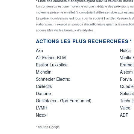
* Liste des cabinets d'analystes ayant suivi la valeur au moins
Un consensus est une moyenne ou une médiane des prévisions ou des
moyenne présente en effet l'inconvénient d'être sensible aux estima
Le présent consensus est fourni par la société FactSet Research Sy
élaboration, ni exercé un pouvoir discrétionnaire quant à la sélectio
accessibles via les bureaux d'analystes.
ACTIONS LES PLUS RECHERCHÉES *
Axa
Nokia
Air France-KLM
Veolia
Essilor Luxxotica
Eramet
Michelin
Alstom
Schneider Electric
Forvia
Cellectis
Quadie
Danone
Solocal
Getlink (ex - Gpe Eurotunnel)
Techn
LVMH
Valeo
Nicox
ADP
* source Google