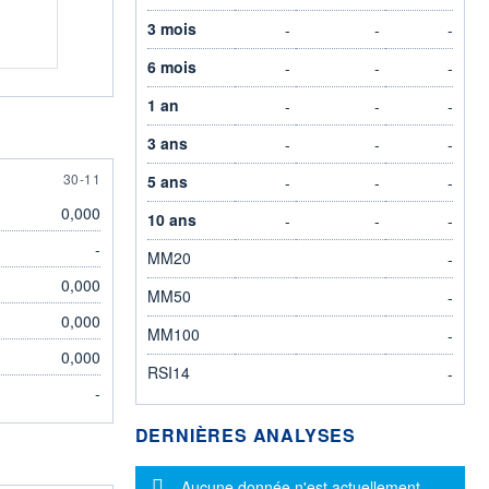
3 mois
-
-
-
6 mois
-
-
-
1 an
-
-
-
3 ans
-
-
-
30 NOVEMBER
30-11
5 ans
-
-
-
0,000
10 ans
-
-
-
-
MM20
-
0,000
MM50
-
0,000
MM100
-
0,000
RSI14
-
-
DERNIÈRES ANALYSES
Message d'information
Aucune donnée n'est actuellement