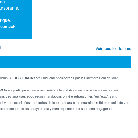
 de
oursorama.
rique,
:
contact-
M
Voir tous les forums
e forum BOURSORAMA sont uniquement élaborées par les membres qui en sont
MA n'a participé en aucune manière à leur élaboration ni exercé aucun pouvoir
dans ces analyses et/ou recommandations ont été retranscrites "en l'état", sans
ui y sont exprimées sont celles de leurs auteurs et ne sauraient refléter le point de vue
on contenue, ni les analyses qui y sont exprimées ne sauraient engager la