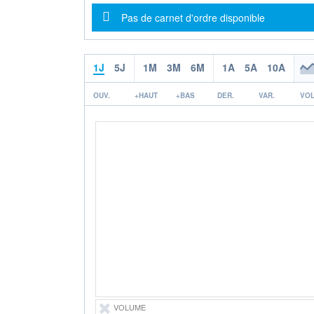
Message d'information
Pas de carnet d'ordre disponible
1J
5J
1M
3M
6M
1A
5A
10A
OUV.
+HAUT
+BAS
DER.
VAR.
VOL
VOLUME