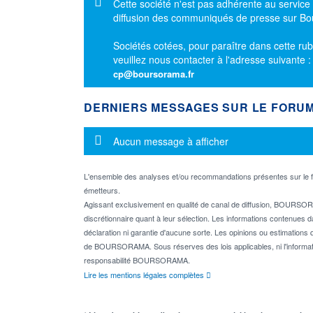
Message d'information
Cette société n'est pas adhérente au service
diffusion des communiqués de presse sur B
Sociétés cotées, pour paraître dans cette rub
veuillez nous contacter à l'adresse suivante 
cp@boursorama.fr
DERNIERS MESSAGES SUR LE FORU
Message d'information
Aucun message à afficher
L'ensemble des analyses et/ou recommandations présentes sur l
émetteurs.
Agissant exclusivement en qualité de canal de diffusion, BOURSORA
discrétionnaire quant à leur sélection. Les informations contenues 
déclaration ni garantie d'aucune sorte. Les opinions ou estimations q
de BOURSORAMA. Sous réserves des lois applicables, ni l'informati
responsabilité BOURSORAMA.
Lire les mentions légales complètes