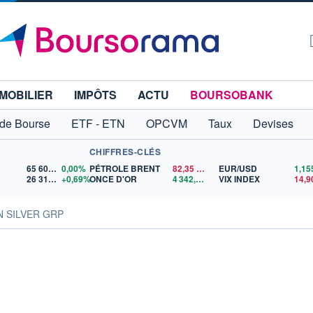
MOBILIER
IMPÔTS
ACTU
BOURSOBANK
 de Bourse
ETF - ETN
OPCVM
Taux
Devises
CHIFFRES-CLÉS
65 606,71
0,00%
PÉTROLE BRENT
82,35
$US
EUR/USD
26 319,45
+0,69%
ONCE D'OR
4 342,26
$US
VIX INDEX
14,9
N SILVER GRP