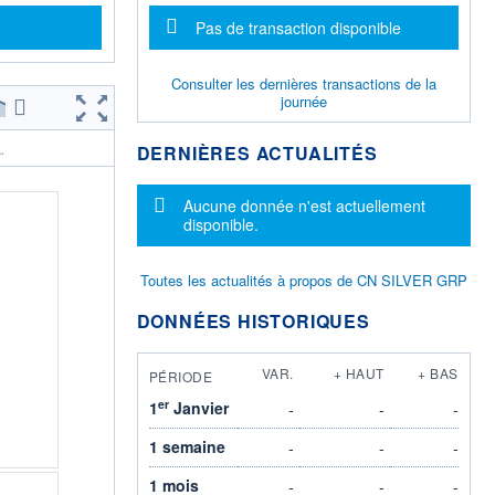
Message d'information
Pas de transaction disponible
Consulter les dernières transactions de la
journée
DERNIÈRES ACTUALITÉS
.
Message d'information
Aucune donnée n'est actuellement
disponible.
Toutes les actualités à propos de CN SILVER GRP
DONNÉES HISTORIQUES
VAR.
+ HAUT
+ BAS
PÉRIODE
er
1
Janvier
-
-
-
1 semaine
-
-
-
1 mois
-
-
-