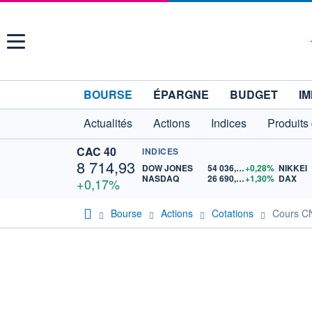
Menu
BOURSE
ÉPARGNE
BUDGET
IM
Actualités
Actions
Indices
Produits
CAC 40
INDICES
8 714,93
DOW JONES
54 036,93
+0,28%
NIKKEI
NASDAQ
26 690,62
+1,30%
DAX
+0,17%
Bourse
Actions
Cotations
Cours C