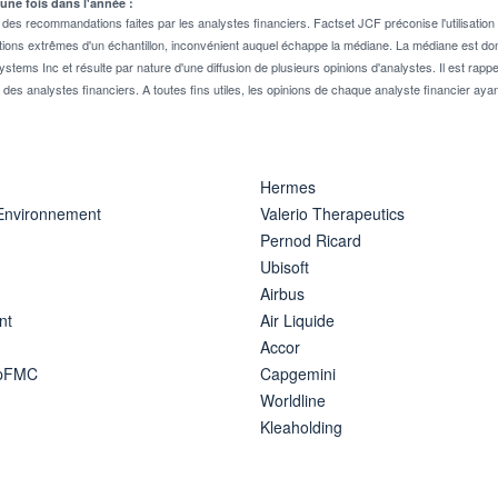
 une fois dans l'année :
 recommandations faites par les analystes financiers. Factset JCF préconise l'utilisation 
tions extrêmes d'un échantillon, inconvénient auquel échappe la médiane. La médiane est donc
stems Inc et résulte par nature d'une diffusion de plusieurs opinions d'analystes. Il est 
n des analystes financiers. A toutes fins utiles, les opinions de chaque analyste financier aya
Hermes
 Environnement
Valerio Therapeutics
Pernod Ricard
Ubisoft
Airbus
nt
Air Liquide
Accor
ipFMC
Capgemini
Worldline
Kleaholding