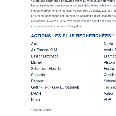
* Liste des cabinets d'analystes ayant suivi la valeur au moins
Un consensus est une moyenne ou une médiane des prévisions ou des
moyenne présente en effet l'inconvénient d'être sensible aux estima
Le présent consensus est fourni par la société FactSet Research Sy
élaboration, ni exercé un pouvoir discrétionnaire quant à la sélectio
accessibles via les bureaux d'analystes.
ACTIONS LES PLUS RECHERCHÉES *
Axa
Nokia
Air France-KLM
Veolia
Essilor Luxxotica
Eramet
Michelin
Alstom
Schneider Electric
Forvia
Cellectis
Quadie
Danone
Solocal
Getlink (ex - Gpe Eurotunnel)
Techn
LVMH
Valeo
Nicox
ADP
* source Google