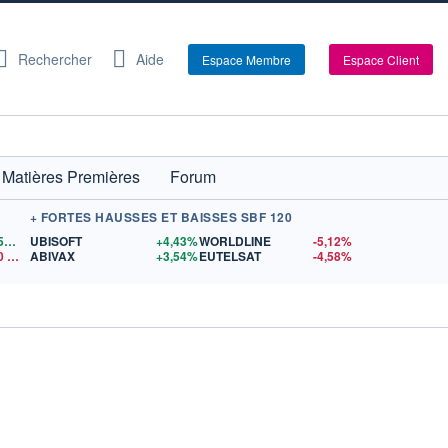
Rechercher
Aide
Espace Membre
Espace Client
Matières Premières
Forum
+ FORTES HAUSSES ET BAISSES SBF 120
1,1559
$US
UBISOFT
+4,43%
WORLDLINE
-5,12%
0
$US
ABIVAX
+3,54%
EUTELSAT
-4,58%