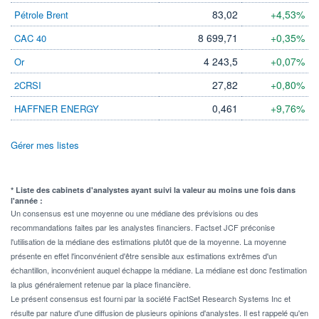
83,02
+4,53%
Pétrole Brent
8 699,71
+0,35%
CAC 40
4 243,5
+0,07%
Or
27,82
+0,80%
2CRSI
0,461
+9,76%
HAFFNER ENERGY
Gérer mes listes
* Liste des cabinets d'analystes ayant suivi la valeur au moins une fois dans
l'année :
Un consensus est une moyenne ou une médiane des prévisions ou des
recommandations faites par les analystes financiers. Factset JCF préconise
l'utilisation de la médiane des estimations plutôt que de la moyenne. La moyenne
présente en effet l'inconvénient d'être sensible aux estimations extrêmes d'un
échantillon, inconvénient auquel échappe la médiane. La médiane est donc l'estimation
la plus généralement retenue par la place financière.
Le présent consensus est fourni par la société FactSet Research Systems Inc et
résulte par nature d'une diffusion de plusieurs opinions d'analystes. Il est rappelé qu'en