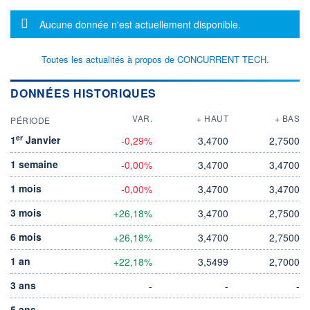
Message d'information
Aucune donnée n'est actuellement disponible.
Toutes les actualités à propos de CONCURRENT TECH.
DONNÉES HISTORIQUES
VAR.
+ HAUT
+ BAS
PÉRIODE
er
1
Janvier
-0,29%
3,4700
2,7500
1 semaine
-0,00%
3,4700
3,4700
1 mois
-0,00%
3,4700
3,4700
3 mois
+26,18%
3,4700
2,7500
6 mois
+26,18%
3,4700
2,7500
1 an
+22,18%
3,5499
2,7000
3 ans
-
-
-
5 ans
-
-
-