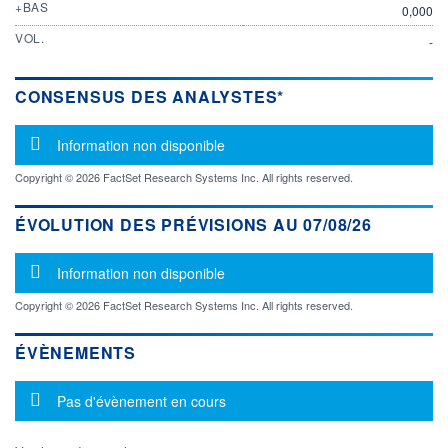
+BAS
0,000
VOL.
-
CONSENSUS DES ANALYSTES*
Message d'information
Information non disponible
Copyright © 2026 FactSet Research Systems Inc. All rights reserved.
ÉVOLUTION DES PRÉVISIONS AU 07/08/26
Message d'information
Information non disponible
Copyright © 2026 FactSet Research Systems Inc. All rights reserved.
ÉVÈNEMENTS
Message d'information
Pas d'évènement en cours