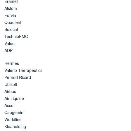
Eramet
Alstom
Forvia
Quadient
Solocal
TechnipFMC
Valeo
ADP
Hermes
Valerio Therapeutics
Pernod Ricard
Ubisoft
Airbus
Air Liquide
Accor
Capgemini
Worldline
Kleaholding