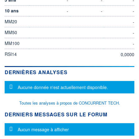
10 ans
-
-
-
MM20
-
MM50
-
MM100
-
RSI14
0,0000
DERNIÈRES ANALYSES
Message d'information
Aucune donnée n'est actuellement disponible.
Toutes les analyses à propos de CONCURRENT TECH.
DERNIERS MESSAGES SUR LE FORUM
Message d'information
Aucun message à afficher