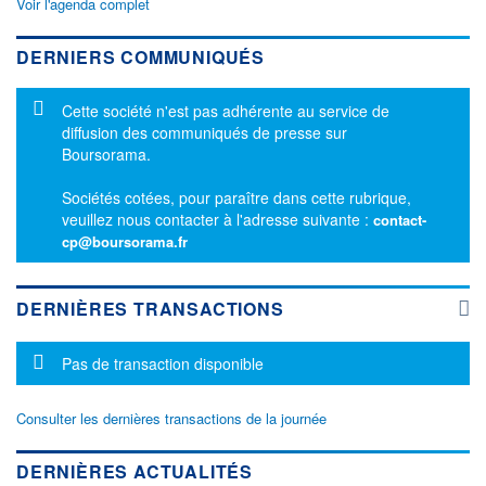
Voir l'agenda complet
DERNIERS COMMUNIQUÉS
Message d'information
Cette société n'est pas adhérente au service de
diffusion des communiqués de presse sur
Boursorama.
Sociétés cotées, pour paraître dans cette rubrique,
veuillez nous contacter à l'adresse suivante :
contact-
cp@boursorama.fr
DERNIÈRES TRANSACTIONS
Message d'information
Pas de transaction disponible
Consulter les dernières transactions de la journée
DERNIÈRES ACTUALITÉS