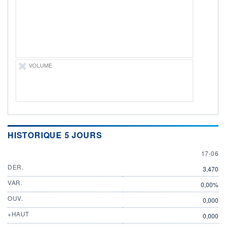
17.06.26 / 16:56:28
ÉLIGIBILITÉ
Non éligible
Boursobank
+ PORTEFEUILLE
+ LISTE
VOLUME
HISTORIQUE 5 JOURS
17 JUN
17-06
DER.
3,470
VAR.
0,00%
OUV.
0,000
+HAUT
0,000