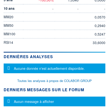
10 ans
-
-
-
MM20
0,0570
MM50
0,2940
MM100
0,5247
RSI14
33,6000
DERNIÈRES ANALYSES
Message d'information
Aucune donnée n'est actuellement disponible.
Toutes les analyses à propos de COLABOR GROUP
DERNIERS MESSAGES SUR LE FORUM
Message d'information
Aucun message à afficher