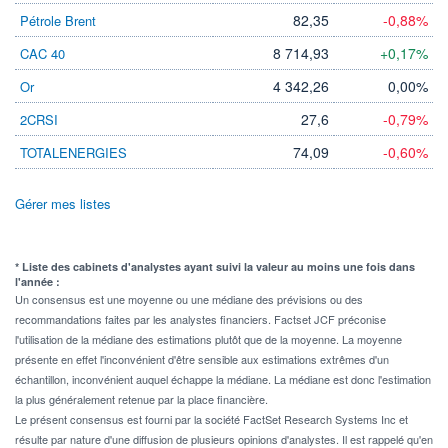
82,35
-0,88%
Pétrole Brent
8 714,93
+0,17%
CAC 40
4 342,26
0,00%
Or
27,6
-0,79%
2CRSI
74,09
-0,60%
TOTALENERGIES
Gérer mes listes
* Liste des cabinets d'analystes ayant suivi la valeur au moins une fois dans
l'année :
Un consensus est une moyenne ou une médiane des prévisions ou des
recommandations faites par les analystes financiers. Factset JCF préconise
l'utilisation de la médiane des estimations plutôt que de la moyenne. La moyenne
présente en effet l'inconvénient d'être sensible aux estimations extrêmes d'un
échantillon, inconvénient auquel échappe la médiane. La médiane est donc l'estimation
la plus généralement retenue par la place financière.
Le présent consensus est fourni par la société FactSet Research Systems Inc et
résulte par nature d'une diffusion de plusieurs opinions d'analystes. Il est rappelé qu'en