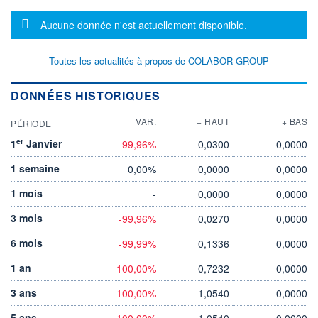
Message d'information
Aucune donnée n'est actuellement disponible.
Toutes les actualités à propos de COLABOR GROUP
DONNÉES HISTORIQUES
VAR.
+ HAUT
+ BAS
PÉRIODE
er
1
Janvier
-99,96%
0,0300
0,0000
1 semaine
0,00%
0,0000
0,0000
1 mois
-
0,0000
0,0000
3 mois
-99,96%
0,0270
0,0000
6 mois
-99,99%
0,1336
0,0000
1 an
-100,00%
0,7232
0,0000
3 ans
-100,00%
1,0540
0,0000
5 ans
-100,00%
1,0540
0,0000