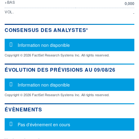
+BAS
0,000
VOL.
-
CONSENSUS DES ANALYSTES*
Message d'information
Information non disponible
Copyright © 2026 FactSet Research Systems Inc. All rights reserved.
ÉVOLUTION DES PRÉVISIONS AU 09/08/26
Message d'information
Information non disponible
Copyright © 2026 FactSet Research Systems Inc. All rights reserved.
ÉVÈNEMENTS
Message d'information
Pas d'évènement en cours