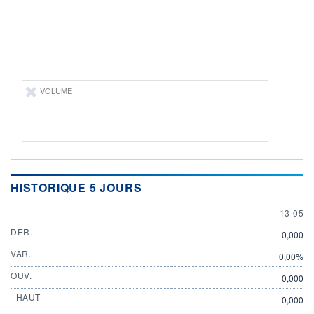
DERNIER
ÉCHANGE
13.05.26 / 21:26:47
ÉLIGIBILITÉ
Non éligible
Boursobank
VOLUME
+ PORTEFEUILLE
+ LISTE
HISTORIQUE 5 JOURS
13 MAY
13-05
DER.
0,000
VAR.
0,00%
OUV.
0,000
+HAUT
0,000