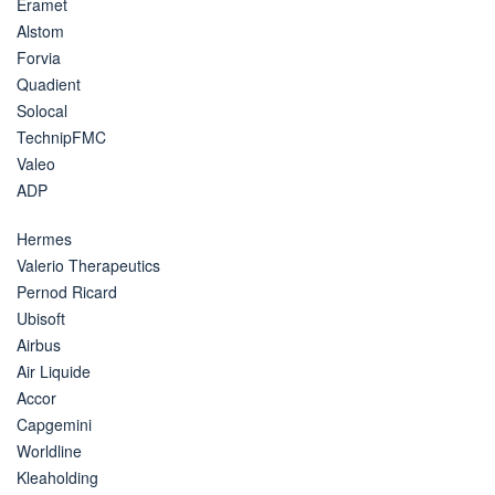
Eramet
Alstom
Forvia
Quadient
Solocal
TechnipFMC
Valeo
ADP
Hermes
Valerio Therapeutics
Pernod Ricard
Ubisoft
Airbus
Air Liquide
Accor
Capgemini
Worldline
Kleaholding