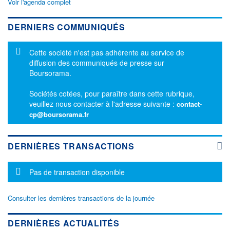
Voir l'agenda complet
DERNIERS COMMUNIQUÉS
Message d'information
Cette société n'est pas adhérente au service de
diffusion des communiqués de presse sur
Boursorama.
Sociétés cotées, pour paraître dans cette rubrique,
veuillez nous contacter à l'adresse suivante :
contact-
cp@boursorama.fr
DERNIÈRES TRANSACTIONS
Message d'information
Pas de transaction disponible
Consulter les dernières transactions de la journée
DERNIÈRES ACTUALITÉS