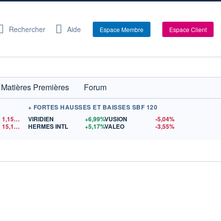
Rechercher
Aide
Espace Membre
Espace Client
Matières Premières
Forum
+ FORTES HAUSSES ET BAISSES SBF 120
1,1522
$US
VIRIDIEN
+6,99%
VUSION
-5,04%
15,15
$US
HERMES INTL
+5,17%
VALEO
-3,55%