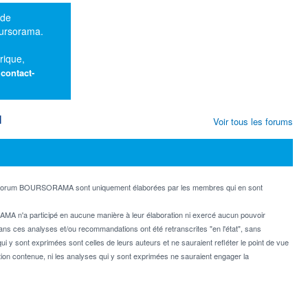
 de
oursorama.
rique,
:
contact-
M
Voir tous les forums
e forum BOURSORAMA sont uniquement élaborées par les membres qui en sont
MA n'a participé en aucune manière à leur élaboration ni exercé aucun pouvoir
dans ces analyses et/ou recommandations ont été retranscrites "en l'état", sans
ui y sont exprimées sont celles de leurs auteurs et ne sauraient refléter le point de vue
on contenue, ni les analyses qui y sont exprimées ne sauraient engager la