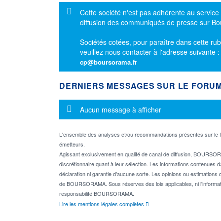
Message d'information
Cette société n'est pas adhérente au service
diffusion des communiqués de presse sur B
Sociétés cotées, pour paraître dans cette rub
veuillez nous contacter à l'adresse suivante 
cp@boursorama.fr
DERNIERS MESSAGES SUR LE FORU
Message d'information
Aucun message à afficher
L'ensemble des analyses et/ou recommandations présentes sur l
émetteurs.
Agissant exclusivement en qualité de canal de diffusion, BOURSORA
discrétionnaire quant à leur sélection. Les informations contenues 
déclaration ni garantie d'aucune sorte. Les opinions ou estimations q
de BOURSORAMA. Sous réserves des lois applicables, ni l'informati
responsabilité BOURSORAMA.
Lire les mentions légales complètes