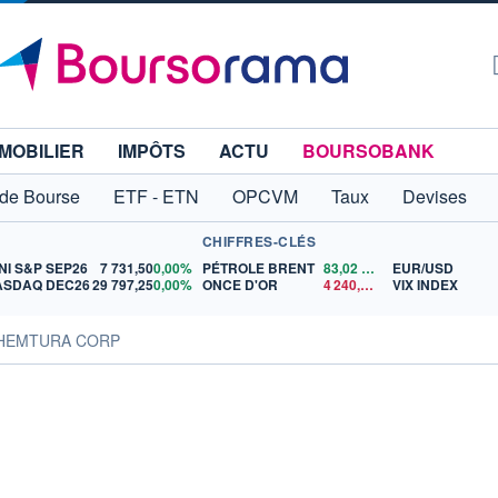
MOBILIER
IMPÔTS
ACTU
BOURSOBANK
 de Bourse
ETF - ETN
OPCVM
Taux
Devises
CHIFFRES-CLÉS
NI S&P SEP26
7 731,50
0,00%
PÉTROLE BRENT
83,02
$US
EUR/USD
ASDAQ DEC26
29 797,25
0,00%
ONCE D'OR
4 240,43
$US
VIX INDEX
CHEMTURA CORP