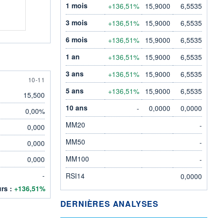
1 mois
+136,51%
15,9000
6,5535
3 mois
+136,51%
15,9000
6,5535
6 mois
+136,51%
15,9000
6,5535
1 an
+136,51%
15,9000
6,5535
3 ans
+136,51%
15,9000
6,5535
10 NOVEMBER
10-11
5 ans
+136,51%
15,9000
6,5535
15,500
10 ans
-
0,0000
0,0000
0,00%
MM20
-
0,000
MM50
-
0,000
MM100
0,000
-
-
RSI14
0,0000
urs :
+136,51%
DERNIÈRES ANALYSES