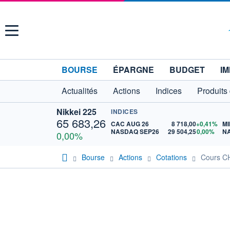
Menu
BOURSE
ÉPARGNE
BUDGET
IM
Actualités
Actions
Indices
Produits
Nikkei 225
INDICES
65 683,26
CAC AUG 26
8 718,00
+0,41%
MI
NASDAQ SEP26
29 504,25
0,00%
N
0,00%
Bourse
Actions
Cotations
Cours 