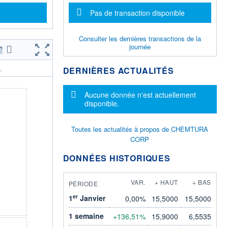
Message d'information
Pas de transaction disponible
Consulter les dernières transactions de la
journée
DERNIÈRES ACTUALITÉS
.
Message d'information
Aucune donnée n'est actuellement
disponible.
Toutes les actualités à propos de CHEMTURA
CORP
DONNÉES HISTORIQUES
VAR.
+ HAUT
+ BAS
PÉRIODE
er
1
Janvier
0,00%
15,5000
15,5000
1 semaine
+136,51%
15,9000
6,5535