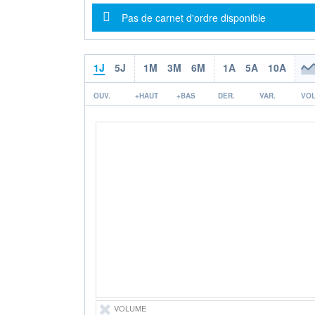
Message d'information
Pas de carnet d'ordre disponible
1J
5J
1M
3M
6M
1A
5A
10A
OUV.
+HAUT
+BAS
DER.
VAR.
VOL
VOLUME