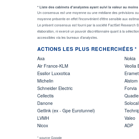
* Liste des cabinets d'analystes ayant suivi la valeur au moins
Un consensus est une moyenne ou une médiane des prévisions ou des
moyenne présente en effet l'inconvénient d'être sensible aux estima
Le présent consensus est fourni par la société FactSet Research Sy
élaboration, ni exercé un pouvoir discrétionnaire quant à la sélectio
accessibles via les bureaux d'analystes.
ACTIONS LES PLUS RECHERCHÉES *
Axa
Nokia
Air France-KLM
Veolia
Essilor Luxxotica
Eramet
Michelin
Alstom
Schneider Electric
Forvia
Cellectis
Quadie
Danone
Solocal
Getlink (ex - Gpe Eurotunnel)
Techn
LVMH
Valeo
Nicox
ADP
* source Google