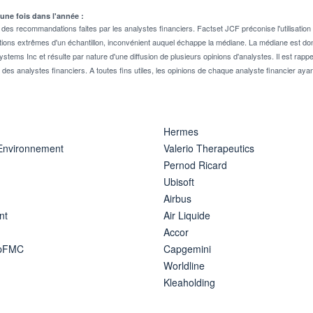
 une fois dans l'année :
 recommandations faites par les analystes financiers. Factset JCF préconise l'utilisation 
tions extrêmes d'un échantillon, inconvénient auquel échappe la médiane. La médiane est donc
stems Inc et résulte par nature d'une diffusion de plusieurs opinions d'analystes. Il est 
n des analystes financiers. A toutes fins utiles, les opinions de chaque analyste financier aya
Hermes
 Environnement
Valerio Therapeutics
Pernod Ricard
Ubisoft
Airbus
nt
Air Liquide
Accor
ipFMC
Capgemini
Worldline
Kleaholding