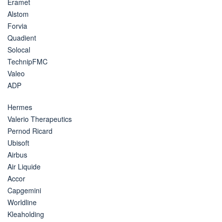
Eramet
Alstom
Forvia
Quadient
Solocal
TechnipFMC
Valeo
ADP
Hermes
Valerio Therapeutics
Pernod Ricard
Ubisoft
Airbus
Air Liquide
Accor
Capgemini
Worldline
Kleaholding