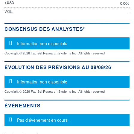
+BAS
0,000
VOL.
-
CONSENSUS DES ANALYSTES*
Message d'information
Information non disponible
Copyright © 2026 FactSet Research Systems Inc. All rights reserved.
ÉVOLUTION DES PRÉVISIONS AU 08/08/26
Message d'information
Information non disponible
Copyright © 2026 FactSet Research Systems Inc. All rights reserved.
ÉVÈNEMENTS
Message d'information
Pas d'évènement en cours