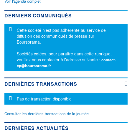
Voir l'agenda complet
DERNIERS COMMUNIQUÉS
Message d'information
Cette société n'est pas adhérente au service de
diffusion des communiqués de presse sur
Boursorama.
Sociétés cotées, pour paraître dans cette rubrique,
veuillez nous contacter à l'adresse suivante :
contact-
cp@boursorama.fr
DERNIÈRES TRANSACTIONS
Message d'information
Pas de transaction disponible
Consulter les dernières transactions de la journée
DERNIÈRES ACTUALITÉS