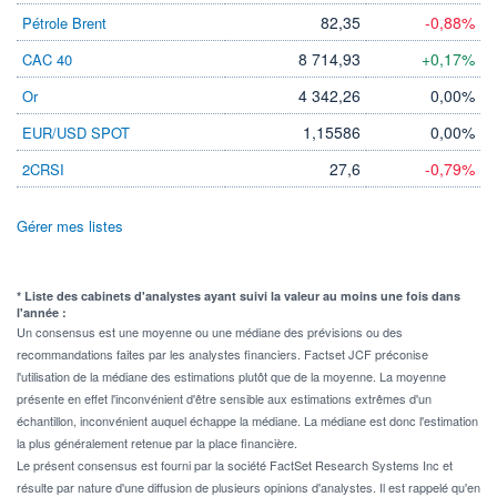
82,35
-0,88%
Pétrole Brent
8 714,93
+0,17%
CAC 40
4 342,26
0,00%
Or
1,15586
0,00%
EUR/USD SPOT
27,6
-0,79%
2CRSI
Gérer mes listes
* Liste des cabinets d'analystes ayant suivi la valeur au moins une fois dans
l'année :
Un consensus est une moyenne ou une médiane des prévisions ou des
recommandations faites par les analystes financiers. Factset JCF préconise
l'utilisation de la médiane des estimations plutôt que de la moyenne. La moyenne
présente en effet l'inconvénient d'être sensible aux estimations extrêmes d'un
échantillon, inconvénient auquel échappe la médiane. La médiane est donc l'estimation
la plus généralement retenue par la place financière.
Le présent consensus est fourni par la société FactSet Research Systems Inc et
résulte par nature d'une diffusion de plusieurs opinions d'analystes. Il est rappelé qu'en