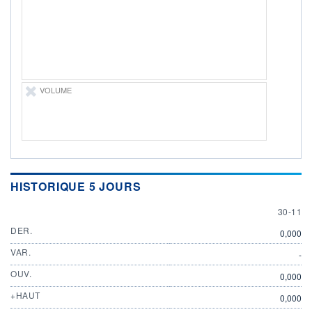
ÉLIGIBILITÉ
Non éligible
Boursobank
+ PORTEFEUILLE
+ LISTE
VOLUME
HISTORIQUE 5 JOURS
30 NOV
30-11
DER.
0,000
VAR.
-
OUV.
0,000
+HAUT
0,000