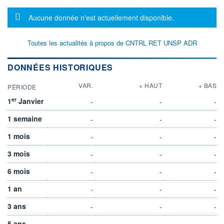
Message d'information
Aucune donnée n'est actuellement disponible.
Toutes les actualités à propos de CNTRL RET UNSP ADR
DONNÉES HISTORIQUES
VAR.
+ HAUT
+ BAS
PÉRIODE
er
1
Janvier
-
-
-
1 semaine
-
-
-
1 mois
-
-
-
3 mois
-
-
-
6 mois
-
-
-
1 an
-
-
-
3 ans
-
-
-
5 ans
-
-
-