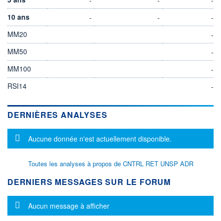
10 ans
-
-
-
MM20
-
MM50
-
MM100
-
RSI14
-
DERNIÈRES ANALYSES
Message d'information
Aucune donnée n'est actuellement disponible.
Toutes les analyses à propos de CNTRL RET UNSP ADR
DERNIERS MESSAGES SUR LE FORUM
Message d'information
Aucun message à afficher