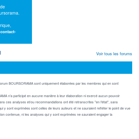
 de
oursorama.
rique,
:
contact-
M
Voir tous les forums
e forum BOURSORAMA sont uniquement élaborées par les membres qui en sont
MA n'a participé en aucune manière à leur élaboration ni exercé aucun pouvoir
dans ces analyses et/ou recommandations ont été retranscrites "en l'état", sans
ui y sont exprimées sont celles de leurs auteurs et ne sauraient refléter le point de vue
on contenue, ni les analyses qui y sont exprimées ne sauraient engager la