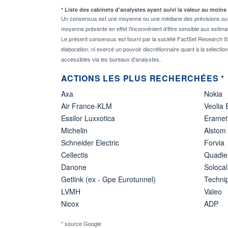
* Liste des cabinets d'analystes ayant suivi la valeur au moins
Un consensus est une moyenne ou une médiane des prévisions ou des
moyenne présente en effet l'inconvénient d'être sensible aux estima
Le présent consensus est fourni par la société FactSet Research Sy
élaboration, ni exercé un pouvoir discrétionnaire quant à la sélectio
accessibles via les bureaux d'analystes.
ACTIONS LES PLUS RECHERCHÉES *
Axa
Nokia
Air France-KLM
Veolia
Essilor Luxxotica
Eramet
Michelin
Alstom
Schneider Electric
Forvia
Cellectis
Quadie
Danone
Solocal
Getlink (ex - Gpe Eurotunnel)
Techn
LVMH
Valeo
Nicox
ADP
* source Google