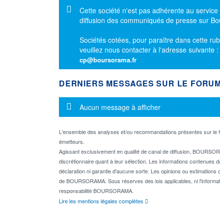
Message d'information
Cette société n'est pas adhérente au service
diffusion des communiqués de presse sur B
Sociétés cotées, pour paraître dans cette rub
veuillez nous contacter à l'adresse suivante 
cp@boursorama.fr
DERNIERS MESSAGES SUR LE FORU
Message d'information
Aucun message à afficher
L'ensemble des analyses et/ou recommandations présentes sur l
émetteurs.
Agissant exclusivement en qualité de canal de diffusion, BOURSORA
discrétionnaire quant à leur sélection. Les informations contenues 
déclaration ni garantie d'aucune sorte. Les opinions ou estimations q
de BOURSORAMA. Sous réserves des lois applicables, ni l'informati
responsabilité BOURSORAMA.
Lire les mentions légales complètes