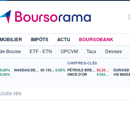
MOBILIER
IMPÔTS
ACTU
BOURSOBANK
 de Bourse
ETF - ETN
OPCVM
Taux
Devises
CHIFFRES-CLÉS
0
0,00%
NASDAQ DEC26
30 135,00
0,00%
PÉTROLE BRENT
82,35
$US
EUR/USD
5
0,00%
ONCE D'OR
4 342,26
$US
VIX INDE
LOUD3 VEN