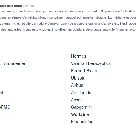
 une fois dans l'année :
 recommandations faites par les analystes financiers. Factset JCF préconise l'utilisation 
tions extrêmes d'un échantillon, inconvénient auquel échappe la médiane. La médiane est donc
stems Inc et résulte par nature d'une diffusion de plusieurs opinions d'analystes. Il est 
n des analystes financiers. A toutes fins utiles, les opinions de chaque analyste financier aya
Hermes
 Environnement
Valerio Therapeutics
Pernod Ricard
Ubisoft
Airbus
nt
Air Liquide
Accor
ipFMC
Capgemini
Worldline
Kleaholding