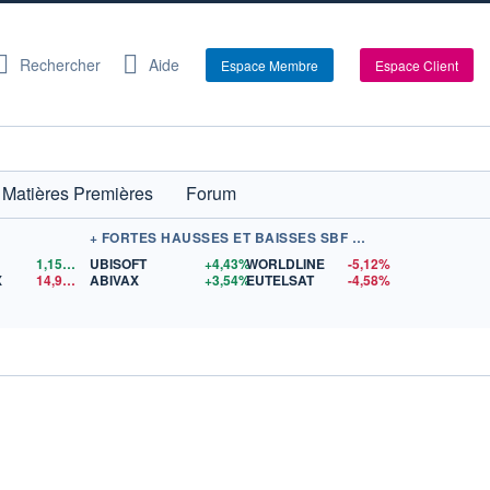
Rechercher
Aide
Espace Membre
Espace Client
Matières Premières
Forum
+ FORTES HAUSSES ET BAISSES SBF 120
1,1559
$US
UBISOFT
+4,43%
WORLDLINE
-5,12%
X
14,90
$US
ABIVAX
+3,54%
EUTELSAT
-4,58%