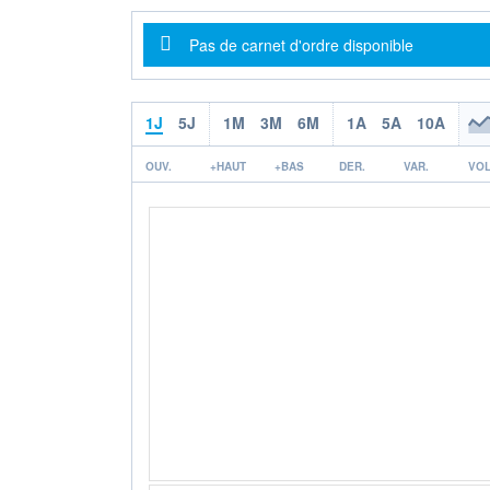
Message d'information
Pas de carnet d'ordre disponible
1J
5J
1M
3M
6M
1A
5A
10A
OUV.
+HAUT
+BAS
DER.
VAR.
VOL