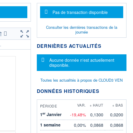
Message d'information
Pas de transaction disponible
Consulter les dernières transactions de la
journée
DERNIÈRES ACTUALITÉS
.
Message d'information
Aucune donnée n'est actuellement
disponible.
Toutes les actualités à propos de CLOUD3 VEN
DONNÉES HISTORIQUES
VAR.
+ HAUT
+ BAS
PÉRIODE
er
1
Janvier
-19,48%
0,1300
0,0200
1 semaine
0,00%
0,0868
0,0868