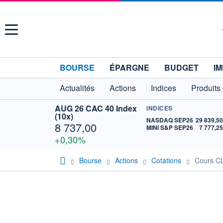
Menu
BOURSE
ÉPARGNE
BUDGET
IM
Actualités
Actions
Indices
Produits
AUG 26 CAC 40 Index
INDICES
(10x)
NASDAQ SEP26
29 839,5
8 737,00
MINI S&P SEP26
7 777,2
+0,30%
Bourse
Actions
Cotations
Cours C