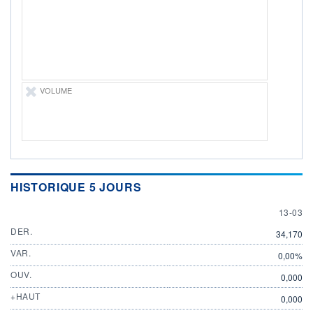
13.03.26 / 16:45:41
ÉLIGIBILITÉ
Non éligible
Boursobank
+ PORTEFEUILLE
+ LISTE
VOLUME
HISTORIQUE 5 JOURS
13 MAR
13-03
DER.
34,170
VAR.
0,00%
OUV.
0,000
+HAUT
0,000