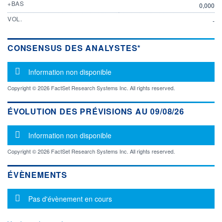
+BAS
0,000
VOL.
-
CONSENSUS DES ANALYSTES*
Message d'information
Information non disponible
Copyright © 2026 FactSet Research Systems Inc. All rights reserved.
ÉVOLUTION DES PRÉVISIONS AU 09/08/26
Message d'information
Information non disponible
Copyright © 2026 FactSet Research Systems Inc. All rights reserved.
ÉVÈNEMENTS
Message d'information
Pas d'évènement en cours