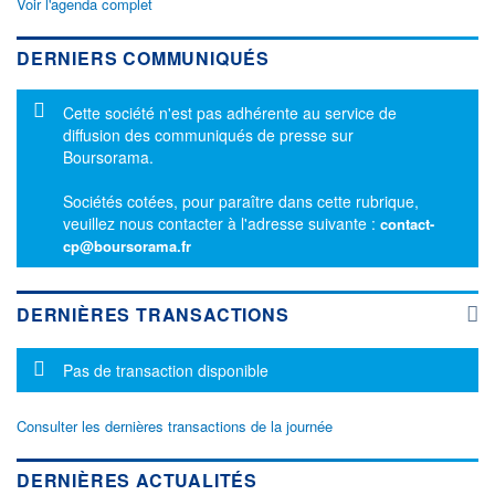
Voir l'agenda complet
DERNIERS COMMUNIQUÉS
Message d'information
Cette société n'est pas adhérente au service de
diffusion des communiqués de presse sur
Boursorama.
Sociétés cotées, pour paraître dans cette rubrique,
veuillez nous contacter à l'adresse suivante :
contact-
cp@boursorama.fr
DERNIÈRES TRANSACTIONS
Message d'information
Pas de transaction disponible
Consulter les dernières transactions de la journée
DERNIÈRES ACTUALITÉS