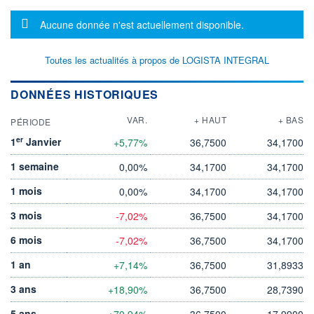
Message d'information
Aucune donnée n'est actuellement disponible.
Toutes les actualités à propos de LOGISTA INTEGRAL
DONNÉES HISTORIQUES
VAR.
+ HAUT
+ BAS
PÉRIODE
er
1
Janvier
+5,77%
36,7500
34,1700
1 semaine
0,00%
34,1700
34,1700
1 mois
0,00%
34,1700
34,1700
3 mois
-7,02%
36,7500
34,1700
6 mois
-7,02%
36,7500
34,1700
1 an
+7,14%
36,7500
31,8933
3 ans
+18,90%
36,7500
28,7390
5 ans
+70,94%
36,7500
17,9900