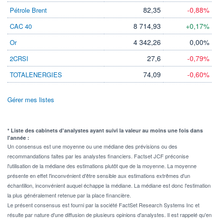
82,35
-0,88%
Pétrole Brent
8 714,93
+0,17%
CAC 40
4 342,26
0,00%
Or
27,6
-0,79%
2CRSI
74,09
-0,60%
TOTALENERGIES
Gérer mes listes
* Liste des cabinets d'analystes ayant suivi la valeur au moins une fois dans
l'année :
Un consensus est une moyenne ou une médiane des prévisions ou des
recommandations faites par les analystes financiers. Factset JCF préconise
l'utilisation de la médiane des estimations plutôt que de la moyenne. La moyenne
présente en effet l'inconvénient d'être sensible aux estimations extrêmes d'un
échantillon, inconvénient auquel échappe la médiane. La médiane est donc l'estimation
la plus généralement retenue par la place financière.
Le présent consensus est fourni par la société FactSet Research Systems Inc et
résulte par nature d'une diffusion de plusieurs opinions d'analystes. Il est rappelé qu'en