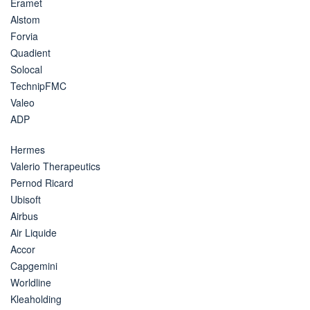
Eramet
Alstom
Forvia
Quadient
Solocal
TechnipFMC
Valeo
ADP
Hermes
Valerio Therapeutics
Pernod Ricard
Ubisoft
Airbus
Air Liquide
Accor
Capgemini
Worldline
Kleaholding