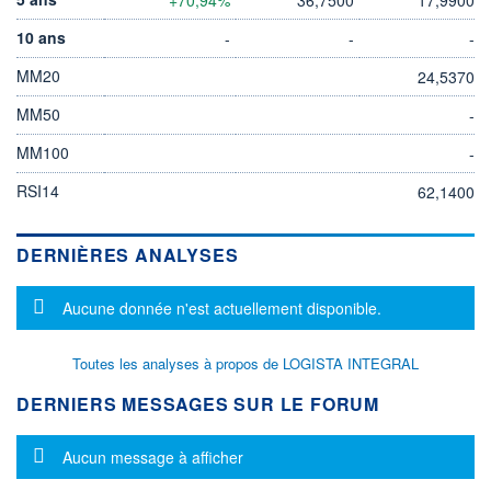
10 ans
-
-
-
MM20
24,5370
MM50
-
MM100
-
RSI14
62,1400
DERNIÈRES ANALYSES
Message d'information
Aucune donnée n'est actuellement disponible.
Toutes les analyses à propos de LOGISTA INTEGRAL
DERNIERS MESSAGES SUR LE FORUM
Message d'information
Aucun message à afficher