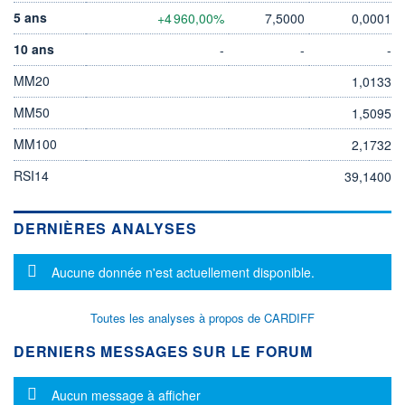
5 ans
+4 960,00%
7,5000
0,0001
10 ans
-
-
-
MM20
1,0133
MM50
1,5095
MM100
2,1732
RSI14
39,1400
DERNIÈRES ANALYSES
Message d'information
Aucune donnée n'est actuellement disponible.
Toutes les analyses à propos de CARDIFF
DERNIERS MESSAGES SUR LE FORUM
Message d'information
Aucun message à afficher