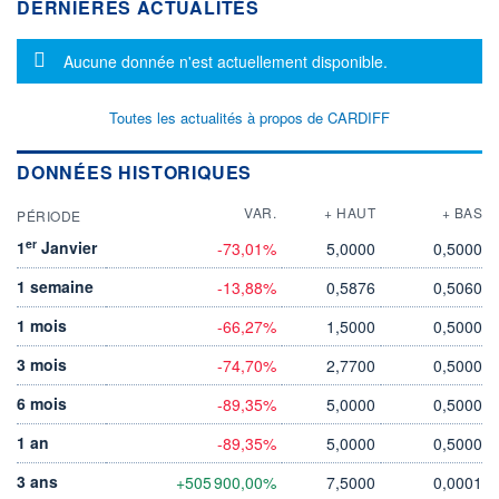
DERNIÈRES ACTUALITÉS
Message d'information
Aucune donnée n'est actuellement disponible.
Toutes les actualités à propos de CARDIFF
DONNÉES HISTORIQUES
VAR.
+ HAUT
+ BAS
PÉRIODE
er
1
Janvier
-73,01%
5,0000
0,5000
1 semaine
-13,88%
0,5876
0,5060
1 mois
-66,27%
1,5000
0,5000
3 mois
-74,70%
2,7700
0,5000
6 mois
-89,35%
5,0000
0,5000
1 an
-89,35%
5,0000
0,5000
3 ans
+505 900,00%
7,5000
0,0001