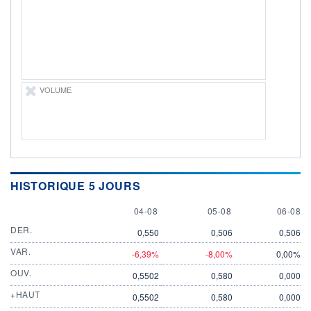
ÉLIGIBILITÉ
Non éligible
Boursobank
+ PORTEFEUILLE
+ LISTE
VOLUME
HISTORIQUE 5 JOURS
4 AUGUST
5 AUGUST
6 AUGU
04-08
05-08
06-08
DER.
0,550
0,506
0,506
VAR.
-6,39%
-8,00%
0,00%
OUV.
0,5502
0,580
0,000
+HAUT
0,5502
0,580
0,000