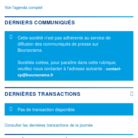
Voir l'agenda complet
DERNIERS COMMUNIQUÉS
Message d'information
Cette société n'est pas adhérente au service de
diffusion des communiqués de presse sur
Boursorama.
Sociétés cotées, pour paraître dans cette rubrique,
veuillez nous contacter à l'adresse suivante :
contact-
cp@boursorama.fr
DERNIÈRES TRANSACTIONS
Message d'information
Pas de transaction disponible
Consulter les dernières transactions de la journée