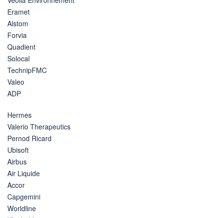
Eramet
Alstom
Forvia
Quadient
Solocal
TechnipFMC
Valeo
ADP
Hermes
Valerio Therapeutics
Pernod Ricard
Ubisoft
Airbus
Air Liquide
Accor
Capgemini
Worldline