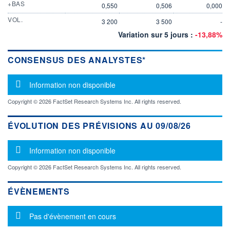
+BAS
0,550
0,506
0,000
VOL.
3 200
3 500
-
Variation sur 5 jours :
-13,88%
CONSENSUS DES ANALYSTES*
Message d'information
Information non disponible
Copyright © 2026 FactSet Research Systems Inc. All rights reserved.
ÉVOLUTION DES PRÉVISIONS AU 09/08/26
Message d'information
Information non disponible
Copyright © 2026 FactSet Research Systems Inc. All rights reserved.
ÉVÈNEMENTS
Message d'information
Pas d'évènement en cours