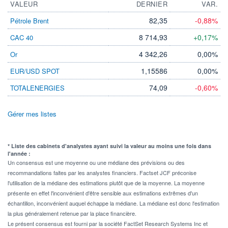
VALEUR
DERNIER
VAR.
82,35
-0,88%
Pétrole Brent
8 714,93
+0,17%
CAC 40
4 342,26
0,00%
Or
1,15586
0,00%
EUR/USD SPOT
74,09
-0,60%
TOTALENERGIES
Gérer mes listes
* Liste des cabinets d'analystes ayant suivi la valeur au moins une fois dans
l'année :
Un consensus est une moyenne ou une médiane des prévisions ou des
recommandations faites par les analystes financiers. Factset JCF préconise
l'utilisation de la médiane des estimations plutôt que de la moyenne. La moyenne
présente en effet l'inconvénient d'être sensible aux estimations extrêmes d'un
échantillon, inconvénient auquel échappe la médiane. La médiane est donc l'estimation
la plus généralement retenue par la place financière.
Le présent consensus est fourni par la société FactSet Research Systems Inc et