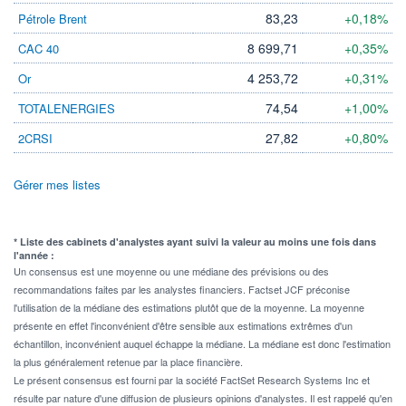
83,23
+0,18%
Pétrole Brent
8 699,71
+0,35%
CAC 40
4 253,72
+0,31%
Or
74,54
+1,00%
TOTALENERGIES
27,82
+0,80%
2CRSI
Gérer mes listes
* Liste des cabinets d'analystes ayant suivi la valeur au moins une fois dans
l'année :
Un consensus est une moyenne ou une médiane des prévisions ou des
recommandations faites par les analystes financiers. Factset JCF préconise
l'utilisation de la médiane des estimations plutôt que de la moyenne. La moyenne
présente en effet l'inconvénient d'être sensible aux estimations extrêmes d'un
échantillon, inconvénient auquel échappe la médiane. La médiane est donc l'estimation
la plus généralement retenue par la place financière.
Le présent consensus est fourni par la société FactSet Research Systems Inc et
résulte par nature d'une diffusion de plusieurs opinions d'analystes. Il est rappelé qu'en