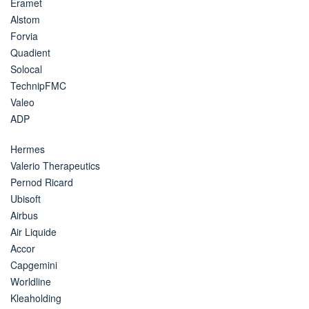
Eramet
Alstom
Forvia
Quadient
Solocal
TechnipFMC
Valeo
ADP
Hermes
Valerio Therapeutics
Pernod Ricard
Ubisoft
Airbus
Air Liquide
Accor
Capgemini
Worldline
Kleaholding