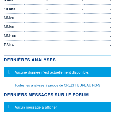
10 ans
-
-
-
MM20
-
MM50
-
MM100
-
RSI14
-
DERNIÈRES ANALYSES
Message d'information
Aucune donnée n'est actuellement disponible.
Toutes les analyses à propos de CREDIT BUREAU RG-S
DERNIERS MESSAGES SUR LE FORUM
Message d'information
Aucun message à afficher