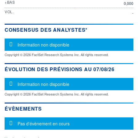
+BAS
0,000
VOL.
-
CONSENSUS DES ANALYSTES*
Message d'information
Information non disponible
Copyright © 2026 FactSet Research Systems Inc. All rights reserved.
ÉVOLUTION DES PRÉVISIONS AU 07/08/26
Message d'information
Information non disponible
Copyright © 2026 FactSet Research Systems Inc. All rights reserved.
ÉVÈNEMENTS
Message d'information
Pas d'évènement en cours