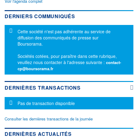
Voir l'agenda complet
DERNIERS COMMUNIQUÉS
Message d'information
Cette société n'est pas adhérente au service de
diffusion des communiqués de presse sur
Boursorama.
Sociétés cotées, pour paraître dans cette rubrique,
veuillez nous contacter à l'adresse suivante :
contact-
cp@boursorama.fr
DERNIÈRES TRANSACTIONS
Message d'information
Pas de transaction disponible
Consulter les dernières transactions de la journée
DERNIÈRES ACTUALITÉS