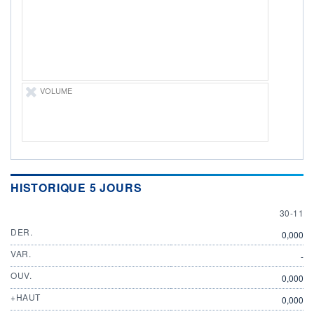
ÉLIGIBILITÉ
Non éligible
Boursobank
+ PORTEFEUILLE
+ LISTE
VOLUME
HISTORIQUE 5 JOURS
30 NOV
30-11
DER.
0,000
VAR.
-
OUV.
0,000
+HAUT
0,000