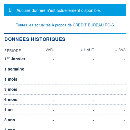
Message d'information
Aucune donnée n'est actuellement disponible.
Toutes les actualités à propos de CREDIT BUREAU RG-S
DONNÉES HISTORIQUES
VAR.
+ HAUT
+ BAS
PÉRIODE
er
1
Janvier
-
-
-
1 semaine
-
-
-
1 mois
-
-
-
3 mois
-
-
-
6 mois
-
-
-
1 an
-
-
-
3 ans
-
-
-
5 ans
-
-
-