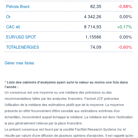
82,35
-0,88%
Pétrole Brent
4 342,26
0,00%
Or
8 714,93
+0,17%
CAC 40
1,15586
0,00%
EUR/USD SPOT
74,09
-0,60%
TOTALENERGIES
Gérer mes listes
* Liste des cabinets d'analystes ayant suivi la valeur au moins une fois dans
l'année :
Un consensus est une moyenne ou une médiane des prévisions ou des
recommandations faites par les analystes financiers. Factset JCF préconise
l'utilisation de la médiane des estimations plutôt que de la moyenne. La moyenne
présente en effet l'inconvénient d'être sensible aux estimations extrêmes d'un
échantillon, inconvénient auquel échappe la médiane. La médiane est donc l'estimation
la plus généralement retenue par la place financière.
Le présent consensus est fourni par la société FactSet Research Systems Inc et
résulte par nature d'une diffusion de plusieurs opinions d'analystes. Il est rappelé qu'en