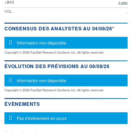
+BAS
0,000
VOL.
-
CONSENSUS DES ANALYSTES AU 04/08/26*
Message d'information
Information non disponible
Copyright © 2026 FactSet Research Systems Inc. All rights reserved.
ÉVOLUTION DES PRÉVISIONS AU 08/08/26
Message d'information
Information non disponible
Copyright © 2026 FactSet Research Systems Inc. All rights reserved.
ÉVÈNEMENTS
Message d'information
Pas d'évènement en cours