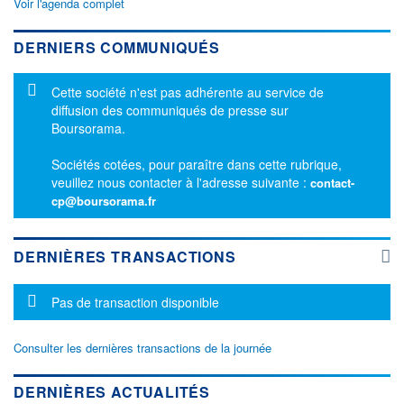
Voir l'agenda complet
DERNIERS COMMUNIQUÉS
Message d'information
Cette société n'est pas adhérente au service de
diffusion des communiqués de presse sur
Boursorama.
Sociétés cotées, pour paraître dans cette rubrique,
veuillez nous contacter à l'adresse suivante :
contact-
cp@boursorama.fr
DERNIÈRES TRANSACTIONS
Message d'information
Pas de transaction disponible
Consulter les dernières transactions de la journée
DERNIÈRES ACTUALITÉS