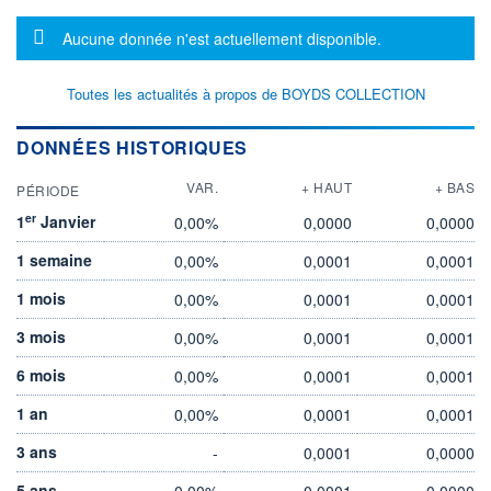
Message d'information
Aucune donnée n'est actuellement disponible.
Toutes les actualités à propos de BOYDS COLLECTION
DONNÉES HISTORIQUES
VAR.
+ HAUT
+ BAS
PÉRIODE
er
1
Janvier
0,00%
0,0000
0,0000
1 semaine
0,00%
0,0001
0,0001
1 mois
0,00%
0,0001
0,0001
3 mois
0,00%
0,0001
0,0001
6 mois
0,00%
0,0001
0,0001
1 an
0,00%
0,0001
0,0001
3 ans
-
0,0001
0,0000
5 ans
0,00%
0,0001
0,0000