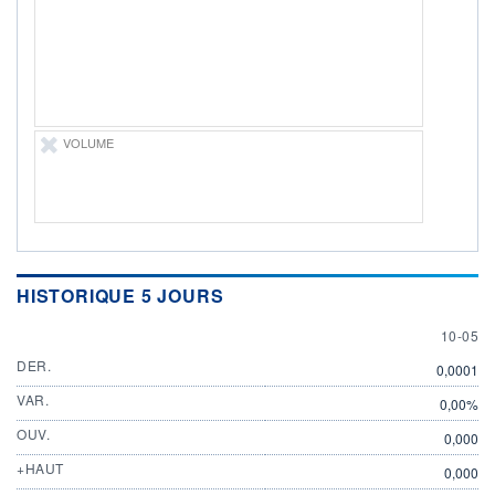
ÉLIGIBILITÉ
Non éligible
Boursobank
+ PORTEFEUILLE
+ LISTE
VOLUME
HISTORIQUE 5 JOURS
10 MAY
10-05
DER.
0,0001
VAR.
0,00%
OUV.
0,000
+HAUT
0,000