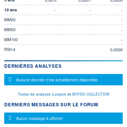
10 ans
-
-
-
MM20
-
MM50
-
MM100
-
RSI14
0,0000
DERNIÈRES ANALYSES
Message d'information
Aucune donnée n'est actuellement disponible.
Toutes les analyses à propos de BOYDS COLLECTION
DERNIERS MESSAGES SUR LE FORUM
Message d'information
Aucun message à afficher