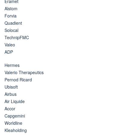
Eramet
Alstom
Forvia
Quadient
Solocal
TechnipFMC
Valeo
ADP
Hermes
Valerio Therapeutics
Pernod Ricard
Ubisoft
Airbus
Air Liquide
Accor
Capgemini
Worldline
Kleaholding