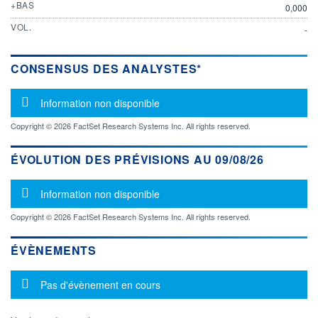
+BAS
0,000
VOL.
-
CONSENSUS DES ANALYSTES*
Message d'information
Information non disponible
Copyright © 2026 FactSet Research Systems Inc. All rights reserved.
ÉVOLUTION DES PRÉVISIONS AU 09/08/26
Message d'information
Information non disponible
Copyright © 2026 FactSet Research Systems Inc. All rights reserved.
ÉVÈNEMENTS
Message d'information
Pas d'évènement en cours