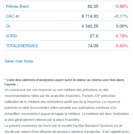
82,35
-0,88%
Pétrole Brent
8 714,93
+0,17%
CAC 40
4 342,26
0,00%
Or
27,6
-0,79%
2CRSI
74,09
-0,60%
TOTALENERGIES
Gérer mes listes
* Liste des cabinets d'analystes ayant suivi la valeur au moins une fois dans
l'année :
Un consensus est une moyenne ou une médiane des prévisions ou des
recommandations faites par les analystes financiers. Factset JCF préconise
l'utilisation de la médiane des estimations plutôt que de la moyenne. La moyenne
présente en effet l'inconvénient d'être sensible aux estimations extrêmes d'un
échantillon, inconvénient auquel échappe la médiane. La médiane est donc l'estimation
la plus généralement retenue par la place financière.
Le présent consensus est fourni par la société FactSet Research Systems Inc et
résulte par nature d'une diffusion de plusieurs opinions d'analystes. Il est rappelé qu'en