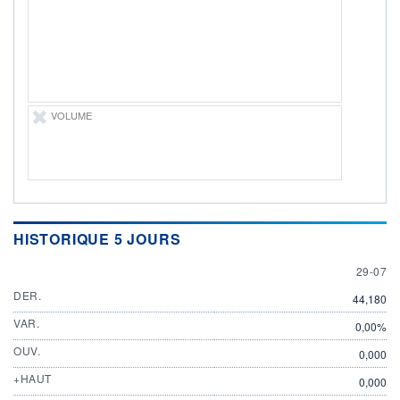
29.07.26 / 20:43:12
ÉLIGIBILITÉ
Non éligible
Boursobank
+ PORTEFEUILLE
+ LISTE
VOLUME
HISTORIQUE 5 JOURS
29 JULY
29-07
DER.
44,180
VAR.
0,00%
OUV.
0,000
+HAUT
0,000