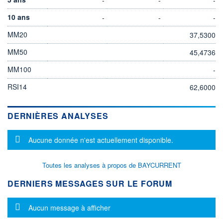
10 ans
-
-
-
MM20
37,5300
MM50
45,4736
MM100
-
RSI14
62,6000
DERNIÈRES ANALYSES
Message d'information
Aucune donnée n'est actuellement disponible.
Toutes les analyses à propos de BAYCURRENT
DERNIERS MESSAGES SUR LE FORUM
Message d'information
Aucun message à afficher