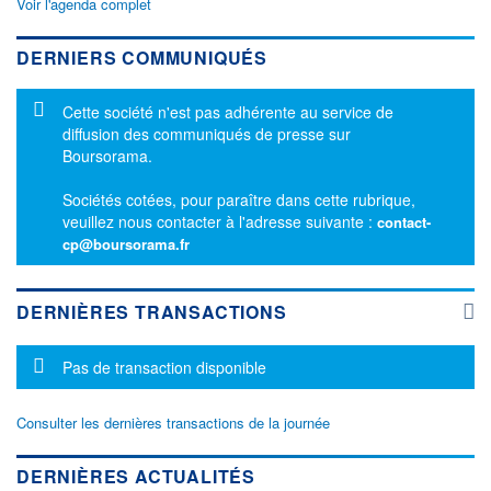
Voir l'agenda complet
DERNIERS COMMUNIQUÉS
Message d'information
Cette société n'est pas adhérente au service de
diffusion des communiqués de presse sur
Boursorama.
Sociétés cotées, pour paraître dans cette rubrique,
veuillez nous contacter à l'adresse suivante :
contact-
cp@boursorama.fr
DERNIÈRES TRANSACTIONS
Message d'information
Pas de transaction disponible
Consulter les dernières transactions de la journée
DERNIÈRES ACTUALITÉS