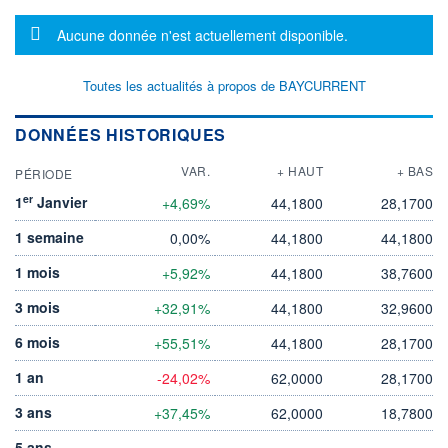
Message d'information
Aucune donnée n'est actuellement disponible.
Toutes les actualités à propos de BAYCURRENT
DONNÉES HISTORIQUES
VAR.
+ HAUT
+ BAS
PÉRIODE
er
1
Janvier
+4,69%
44,1800
28,1700
1 semaine
0,00%
44,1800
44,1800
1 mois
+5,92%
44,1800
38,7600
3 mois
+32,91%
44,1800
32,9600
6 mois
+55,51%
44,1800
28,1700
1 an
-24,02%
62,0000
28,1700
3 ans
+37,45%
62,0000
18,7800
5 ans
-
-
-