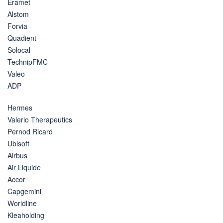
Eramet
Alstom
Forvia
Quadient
Solocal
TechnipFMC
Valeo
ADP
Hermes
Valerio Therapeutics
Pernod Ricard
Ubisoft
Airbus
Air Liquide
Accor
Capgemini
Worldline
Kleaholding