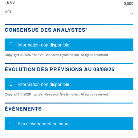
+BAS
0,000
VOL.
-
CONSENSUS DES ANALYSTES*
Message d'information
Information non disponible
Copyright © 2026 FactSet Research Systems Inc. All rights reserved.
ÉVOLUTION DES PRÉVISIONS AU 08/08/26
Message d'information
Information non disponible
Copyright © 2026 FactSet Research Systems Inc. All rights reserved.
ÉVÈNEMENTS
Message d'information
Pas d'évènement en cours