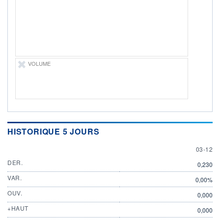
ÉLIGIBILITÉ
Non éligible
Boursobank
+ PORTEFEUILLE
+ LISTE
VOLUME
HISTORIQUE 5 JOURS
3 DECE
03-12
DER.
0,230
VAR.
0,00%
OUV.
0,000
+HAUT
0,000