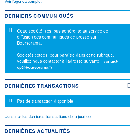
Voir l'agenda complet
DERNIERS COMMUNIQUÉS
Message d'information
Cette société n'est pas adhérente au service de
diffusion des communiqués de presse sur
Boursorama.
Sociétés cotées, pour paraître dans cette rubrique,
veuillez nous contacter à l'adresse suivante :
contact-
cp@boursorama.fr
DERNIÈRES TRANSACTIONS
Message d'information
Pas de transaction disponible
Consulter les dernières transactions de la journée
DERNIÈRES ACTUALITÉS