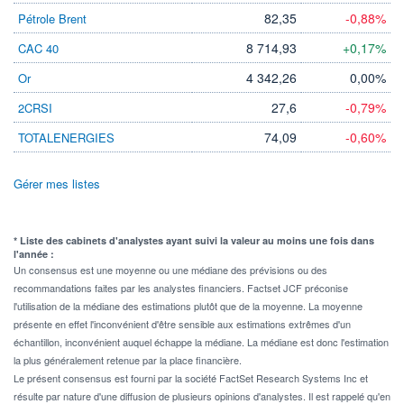
82,35
-0,88%
Pétrole Brent
8 714,93
+0,17%
CAC 40
4 342,26
0,00%
Or
27,6
-0,79%
2CRSI
74,09
-0,60%
TOTALENERGIES
Gérer mes listes
* Liste des cabinets d'analystes ayant suivi la valeur au moins une fois dans
l'année :
Un consensus est une moyenne ou une médiane des prévisions ou des
recommandations faites par les analystes financiers. Factset JCF préconise
l'utilisation de la médiane des estimations plutôt que de la moyenne. La moyenne
présente en effet l'inconvénient d'être sensible aux estimations extrêmes d'un
échantillon, inconvénient auquel échappe la médiane. La médiane est donc l'estimation
la plus généralement retenue par la place financière.
Le présent consensus est fourni par la société FactSet Research Systems Inc et
résulte par nature d'une diffusion de plusieurs opinions d'analystes. Il est rappelé qu'en