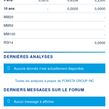
10 ans
-
0,0000
0,0000
MM20
-
MM50
-
MM100
-
RSI14
0,0000
DERNIÈRES ANALYSES
Message d'information
Aucune donnée n'est actuellement disponible.
Toutes les analyses à propos de POMSTA GROUP INC
DERNIERS MESSAGES SUR LE FORUM
Message d'information
Aucun message à afficher