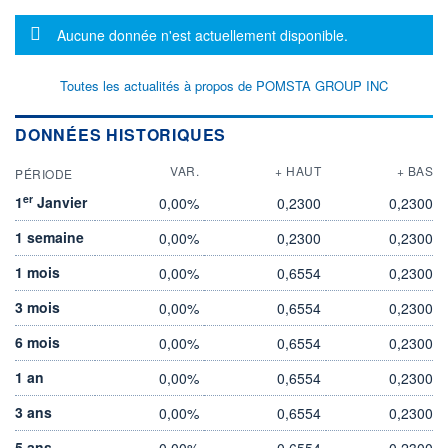
Message d'information
Aucune donnée n'est actuellement disponible.
Toutes les actualités à propos de POMSTA GROUP INC
DONNÉES HISTORIQUES
VAR.
+ HAUT
+ BAS
PÉRIODE
er
1
Janvier
0,00%
0,2300
0,2300
1 semaine
0,00%
0,2300
0,2300
1 mois
0,00%
0,6554
0,2300
3 mois
0,00%
0,6554
0,2300
6 mois
0,00%
0,6554
0,2300
1 an
0,00%
0,6554
0,2300
3 ans
0,00%
0,6554
0,2300
5 ans
0,00%
0,6554
0,2300