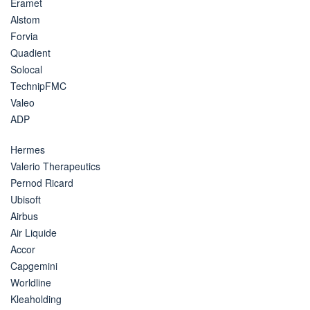
Eramet
Alstom
Forvia
Quadient
Solocal
TechnipFMC
Valeo
ADP
Hermes
Valerio Therapeutics
Pernod Ricard
Ubisoft
Airbus
Air Liquide
Accor
Capgemini
Worldline
Kleaholding