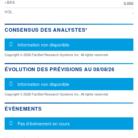
+BAS
0,000
VOL.
-
CONSENSUS DES ANALYSTES*
Message d'information
Information non disponible
Copyright © 2026 FactSet Research Systems Inc. All rights reserved.
ÉVOLUTION DES PRÉVISIONS AU 08/08/26
Message d'information
Information non disponible
Copyright © 2026 FactSet Research Systems Inc. All rights reserved.
ÉVÈNEMENTS
Message d'information
Pas d'évènement en cours