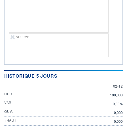
ÉLIGIBILITÉ
Non éligible
Boursobank
+ PORTEFEUILLE
+ LISTE
VOLUME
HISTORIQUE 5 JOURS
2 DECE
02-12
DER.
199,000
VAR.
0,00%
OUV.
0,000
+HAUT
0,000