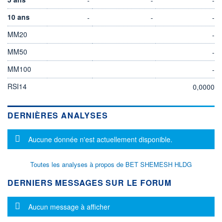
10 ans
-
-
-
MM20
-
MM50
-
MM100
-
RSI14
0,0000
DERNIÈRES ANALYSES
Message d'information
Aucune donnée n'est actuellement disponible.
Toutes les analyses à propos de BET SHEMESH HLDG
DERNIERS MESSAGES SUR LE FORUM
Message d'information
Aucun message à afficher