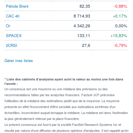
82,35
-0,88%
Pétrole Brent
8 714,93
+0,17%
CAC 40
4 342,26
0,00%
Or
133,11
+15,83%
SPACEX
27,6
-0,79%
2CRSI
Gérer mes listes
* Liste des cabinets d'analystes ayant suivi la valeur au moins une fois dans
l'année :
Un consensus est une moyenne ou une médiane des prévisions ou des
recommandations faites par les analystes financiers. Factset JCF préconise
l'utilisation de la médiane des estimations plutôt que de la moyenne. La moyenne
présente en effet l'inconvénient d'être sensible aux estimations extrêmes d'un
échantillon, inconvénient auquel échappe la médiane. La médiane est donc l'estimation
la plus généralement retenue par la place financière.
Le présent consensus est fourni par la société FactSet Research Systems Inc et
résulte par nature d'une diffusion de plusieurs opinions d'analystes. Il est rappelé qu'en