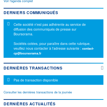
Voir l'agenda complet
DERNIERS COMMUNIQUÉS
Message d'information
Cette société n'est pas adhérente au service de
diffusion des communiqués de presse sur
Boursorama.
Sociétés cotées, pour paraître dans cette rubrique,
veuillez nous contacter à l'adresse suivante :
contact-
cp@boursorama.fr
DERNIÈRES TRANSACTIONS
Message d'information
Pas de transaction disponible
Consulter les dernières transactions de la journée
DERNIÈRES ACTUALITÉS