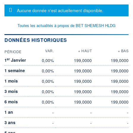
Message d'information
Aucune donnée n'est actuellement disponible.
Toutes les actualités à propos de BET SHEMESH HLDG
DONNÉES HISTORIQUES
VAR.
+ HAUT
+ BAS
PÉRIODE
er
1
Janvier
0,00%
199,0000
199,0000
1 semaine
0,00%
199,0000
199,0000
1 mois
0,00%
199,0000
199,0000
3 mois
0,00%
199,0000
199,0000
6 mois
0,00%
199,0000
199,0000
1 an
-
-
-
3 ans
-
-
-
5 ans
-
-
-