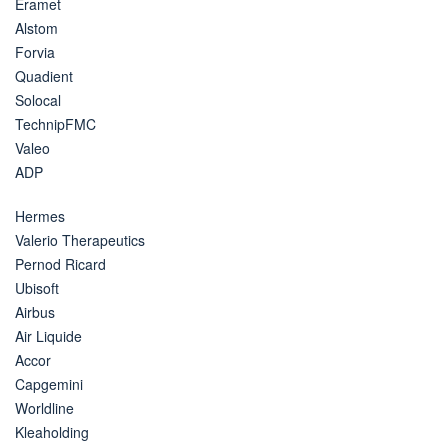
Eramet
Alstom
Forvia
Quadient
Solocal
TechnipFMC
Valeo
ADP
Hermes
Valerio Therapeutics
Pernod Ricard
Ubisoft
Airbus
Air Liquide
Accor
Capgemini
Worldline
Kleaholding