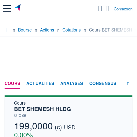
Menu
Connexion
Bourse
Actions
Cotations
Cours BET SHEMESH 
COURS
ACTUALITÉS
ANALYSES
CONSENSUS
Cours
SOCIÉTÉ
BET SHEMESH HLDG
HISTORIQUE
OTCBB
199,0000
(c)
ACTIONNAIRES
USD
0,00%