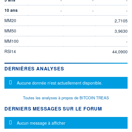
10 ans
-
-
-
MM20
2,7105
MM50
3,9630
MM100
-
RSI14
44,0900
DERNIÈRES ANALYSES
Message d'information
Aucune donnée n'est actuellement disponible.
Toutes les analyses à propos de BITCOIN TREAS
DERNIERS MESSAGES SUR LE FORUM
Message d'information
Aucun message à afficher