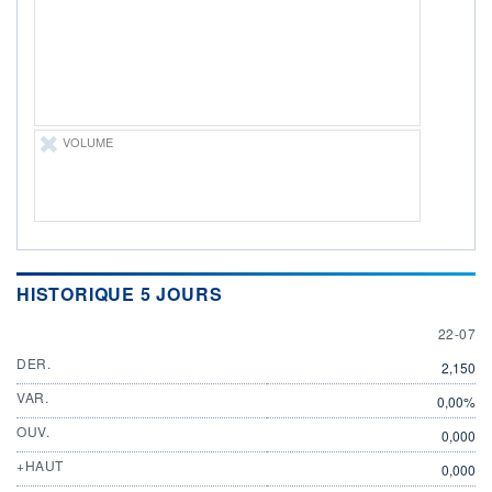
22.07.26 / 18:08:10
ÉLIGIBILITÉ
Non éligible
Boursobank
+ PORTEFEUILLE
+ LISTE
VOLUME
HISTORIQUE 5 JOURS
22 JULY
22-07
DER.
2,150
VAR.
0,00%
OUV.
0,000
+HAUT
0,000