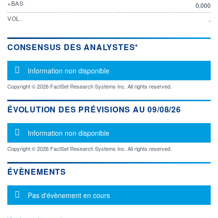
+BAS
0,000
VOL.
-
CONSENSUS DES ANALYSTES*
Message d'information
Information non disponible
Copyright © 2026 FactSet Research Systems Inc. All rights reserved.
ÉVOLUTION DES PRÉVISIONS AU 09/08/26
Message d'information
Information non disponible
Copyright © 2026 FactSet Research Systems Inc. All rights reserved.
ÉVÈNEMENTS
Message d'information
Pas d'évènement en cours