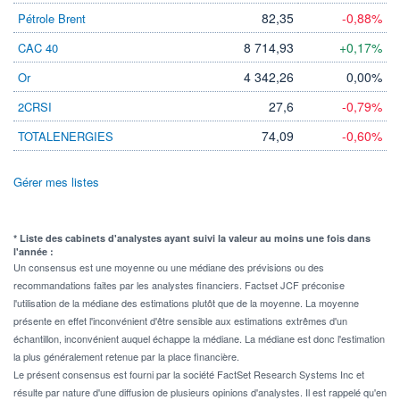
82,35
-0,88%
Pétrole Brent
8 714,93
+0,17%
CAC 40
4 342,26
0,00%
Or
27,6
-0,79%
2CRSI
74,09
-0,60%
TOTALENERGIES
Gérer mes listes
* Liste des cabinets d'analystes ayant suivi la valeur au moins une fois dans
l'année :
Un consensus est une moyenne ou une médiane des prévisions ou des
recommandations faites par les analystes financiers. Factset JCF préconise
l'utilisation de la médiane des estimations plutôt que de la moyenne. La moyenne
présente en effet l'inconvénient d'être sensible aux estimations extrêmes d'un
échantillon, inconvénient auquel échappe la médiane. La médiane est donc l'estimation
la plus généralement retenue par la place financière.
Le présent consensus est fourni par la société FactSet Research Systems Inc et
résulte par nature d'une diffusion de plusieurs opinions d'analystes. Il est rappelé qu'en