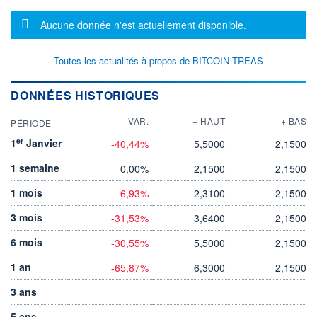
Message d'information
Aucune donnée n'est actuellement disponible.
Toutes les actualités à propos de BITCOIN TREAS
DONNÉES HISTORIQUES
VAR.
+ HAUT
+ BAS
PÉRIODE
er
1
Janvier
-40,44%
5,5000
2,1500
1 semaine
0,00%
2,1500
2,1500
1 mois
-6,93%
2,3100
2,1500
3 mois
-31,53%
3,6400
2,1500
6 mois
-30,55%
5,5000
2,1500
1 an
-65,87%
6,3000
2,1500
3 ans
-
-
-
5 ans
-
-
-