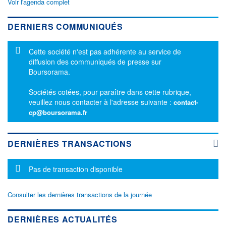
Voir l'agenda complet
DERNIERS COMMUNIQUÉS
Message d'information
Cette société n'est pas adhérente au service de
diffusion des communiqués de presse sur
Boursorama.
Sociétés cotées, pour paraître dans cette rubrique,
veuillez nous contacter à l'adresse suivante :
contact-
cp@boursorama.fr
DERNIÈRES TRANSACTIONS
Message d'information
Pas de transaction disponible
Consulter les dernières transactions de la journée
DERNIÈRES ACTUALITÉS