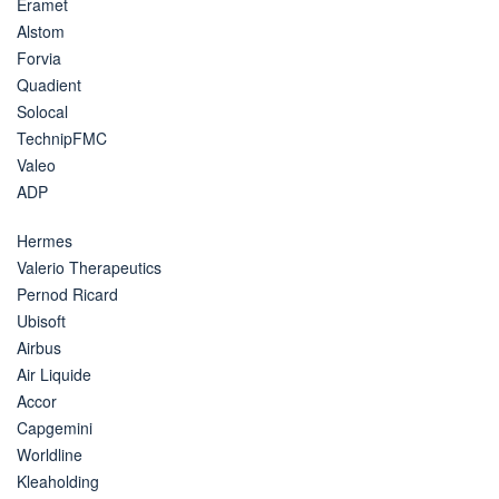
Eramet
Alstom
Forvia
Quadient
Solocal
TechnipFMC
Valeo
ADP
Hermes
Valerio Therapeutics
Pernod Ricard
Ubisoft
Airbus
Air Liquide
Accor
Capgemini
Worldline
Kleaholding