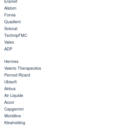
Eramet
Alstom
Forvia
Quadient
Solocal
TechnipFMC
Valeo
ADP
Hermes
Valerio Therapeutics
Pernod Ricard
Ubisoft
Airbus
Air Liquide
Accor
Capgemini
Worldline
Kleaholding