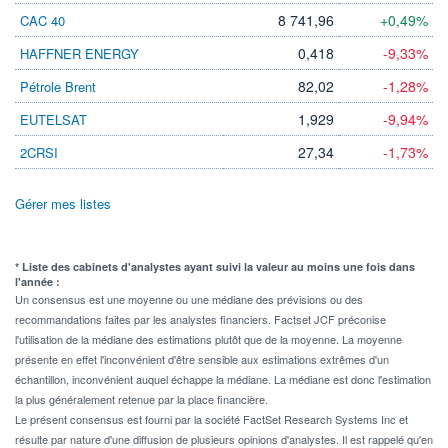
8 741,96
+0,49%
CAC 40
0,418
-9,33%
HAFFNER ENERGY
82,02
-1,28%
Pétrole Brent
1,929
-9,94%
EUTELSAT
27,34
-1,73%
2CRSI
Gérer mes listes
* Liste des cabinets d'analystes ayant suivi la valeur au moins une fois dans
l'année :
Un consensus est une moyenne ou une médiane des prévisions ou des
recommandations faites par les analystes financiers. Factset JCF préconise
l'utilisation de la médiane des estimations plutôt que de la moyenne. La moyenne
présente en effet l'inconvénient d'être sensible aux estimations extrêmes d'un
échantillon, inconvénient auquel échappe la médiane. La médiane est donc l'estimation
la plus généralement retenue par la place financière.
Le présent consensus est fourni par la société FactSet Research Systems Inc et
résulte par nature d'une diffusion de plusieurs opinions d'analystes. Il est rappelé qu'en