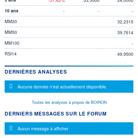
10 ans
-
-
-
MM20
32,2315
MM50
39,7614
MM100
-
RSI14
49,9500
DERNIÈRES ANALYSES
Message d'information
Aucune donnée n'est actuellement disponible.
Toutes les analyses à propos de BOIRON
DERNIERS MESSAGES SUR LE FORUM
Message d'information
Aucun message à afficher