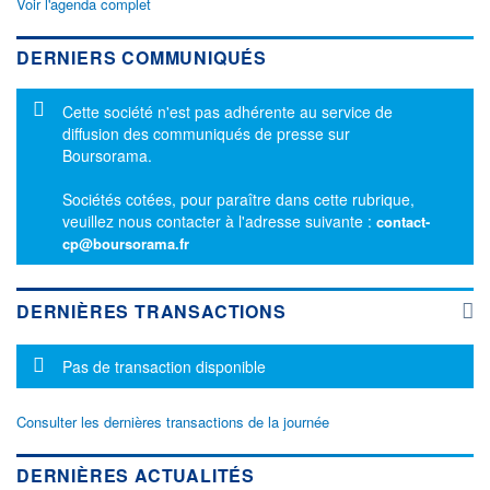
Voir l'agenda complet
DERNIERS COMMUNIQUÉS
Message d'information
Cette société n'est pas adhérente au service de
diffusion des communiqués de presse sur
Boursorama.
Sociétés cotées, pour paraître dans cette rubrique,
veuillez nous contacter à l'adresse suivante :
contact-
cp@boursorama.fr
DERNIÈRES TRANSACTIONS
Message d'information
Pas de transaction disponible
Consulter les dernières transactions de la journée
DERNIÈRES ACTUALITÉS