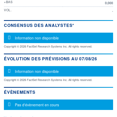
+BAS
0,000
VOL.
-
CONSENSUS DES ANALYSTES*
Message d'information
Information non disponible
Copyright © 2026 FactSet Research Systems Inc. All rights reserved.
ÉVOLUTION DES PRÉVISIONS AU 07/08/26
Message d'information
Information non disponible
Copyright © 2026 FactSet Research Systems Inc. All rights reserved.
ÉVÈNEMENTS
Message d'information
Pas d'évènement en cours