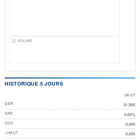
06.07.26 / 17:27:19
ÉLIGIBILITÉ
Non éligible
Boursobank
+ PORTEFEUILLE
+ LISTE
VOLUME
HISTORIQUE 5 JOURS
6 JULY
06-07
DER.
31,500
VAR.
0,00%
OUV.
0,000
+HAUT
0,000