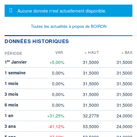
Message d'information
Aucune donnée n'est actuellement disponible.
Toutes les actualités à propos de BOIRON
DONNÉES HISTORIQUES
VAR.
+ HAUT
+ BAS
PÉRIODE
er
1
Janvier
+5,00%
31,5000
31,5000
1 semaine
0,00%
31,5000
31,5000
1 mois
0,00%
31,5000
31,5000
3 mois
0,00%
31,5000
31,5000
6 mois
0,00%
31,5000
31,5000
1 an
+31,25%
32,2779
24,0000
3 ans
-41,12%
53,5000
24,0000
5 ans
-37,62%
53,5000
24,0000