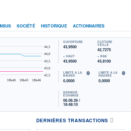
NSUS
SOCIÉTÉ
HISTORIQUE
ACTIONNAIRES
OUVERTURE
CLÔTURE
VEILLE
43,9500
44,5
42,7275
44,0
+ HAUT
+ BAS
43,9500
43,8100
43,5
43,0
LIMITE À LA
LIMITE À LA
42,5
BAISSE
HAUSSE
0,0000
0,0000
18h40
18h43
18h46
DERNIER
ÉCHANGE
06.08.26 /
18:48:10
DERNIÈRES TRANSACTIONS