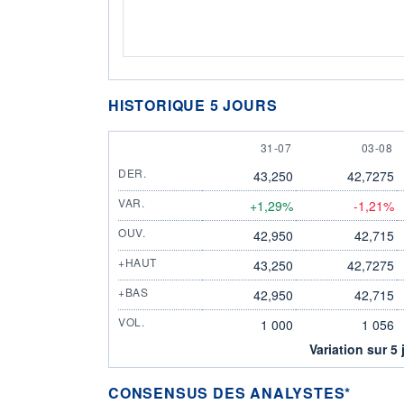
HISTORIQUE 5 JOURS
31 JULY
3 AUGU
31-07
03-08
DER.
43,250
42,7275
VAR.
+1,29%
-1,21%
OUV.
42,950
42,715
+HAUT
43,250
42,7275
+BAS
42,950
42,715
VOL.
1 000
1 056
Variation sur 5 
CONSENSUS DES ANALYSTES*