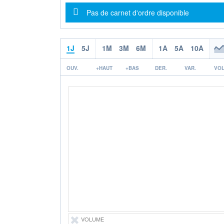
Message d'information
Pas de carnet d'ordre disponible
1J
5J
1M
3M
6M
1A
5A
10A
OUV.
+HAUT
+BAS
DER.
VAR.
VOL
VOLUME