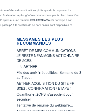
de la médiane des estimations plutôt que de la moyenne. La
 l'estimation la plus généralement retenue par la place financière.
rappelé qu'en aucune manière BOURSORAMA n'a participé à son
nt participé à la création de ce consensus sont disponibles et
MESSAGES LES PLUS
RECOMMANDÉS
ARRÊT DE MES COMMUNICATIONS -
JE RESTE NÉANMOINS ACTIONNAIRE
DE 2CRSI
Info AETHER
File des amix irréductibles :Semaine du 3
au 7 aout.
AETHER ACQUISITION DU SITE FR
SXB2 : CONFIRMATION / ETAPE 1
Quanthor et 2CRSi s’associent pour
sécuriser
Tentative de résumé du webinaire...
Après les contrats cadres, les Lettres