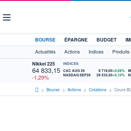
Menu
BOURSE
ÉPARGNE
BUDGET
IM
Actualités
Actions
Indices
Produits
Nikkei 225
INDICES
64 833,15
CAC AUG 26
8 718,00
+0,08%
M
NASDAQ SEP26
29 533,50
+0,10%
N
-1,29%
Bourse
Actions
Cotations
Cours 