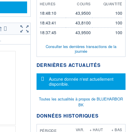
HEURES
COURS
QUANTITÉ
18:48:10
43,9500
100
18:43:41
43,8100
100
18:37:45
43,9500
100
.
Consulter les dernières transactions de la
journée
DERNIÈRES ACTUALITÉS
Message d'information
Aucune donnée n'est actuellement
disponible.
Toutes les actualités à propos de BLUEHARBOR
BK
DONNÉES HISTORIQUES
VAR.
+ HAUT
+ BAS
PÉRIODE