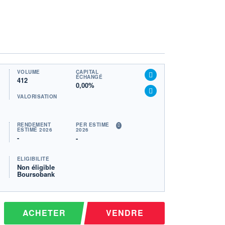
VOLUME
CAPITAL
ÉCHANGÉ
412
0,00%
VALORISATION
RENDEMENT
PER ESTIMÉ
ESTIMÉ 2026
2026
-
-
ÉLIGIBILITÉ
Non éligible
Boursobank
ACHETER
VENDRE