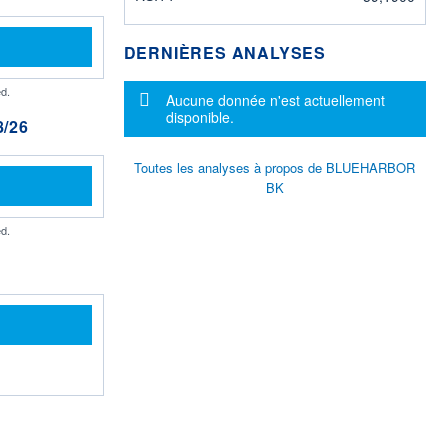
DERNIÈRES ANALYSES
d.
Message d'information
Aucune donnée n'est actuellement
disponible.
/26
Toutes les analyses à propos de BLUEHARBOR
BK
d.