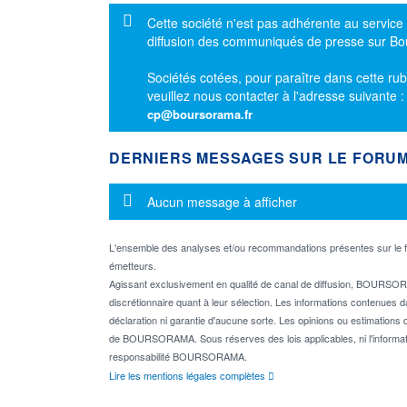
Message d'information
Cette société n'est pas adhérente au service
diffusion des communiqués de presse sur B
Sociétés cotées, pour paraître dans cette rub
veuillez nous contacter à l'adresse suivante 
cp@boursorama.fr
DERNIERS MESSAGES SUR LE FORU
Message d'information
Aucun message à afficher
L'ensemble des analyses et/ou recommandations présentes sur l
émetteurs.
Agissant exclusivement en qualité de canal de diffusion, BOURSORA
discrétionnaire quant à leur sélection. Les informations contenues 
déclaration ni garantie d'aucune sorte. Les opinions ou estimations q
de BOURSORAMA. Sous réserves des lois applicables, ni l'informati
responsabilité BOURSORAMA.
Lire les mentions légales complètes