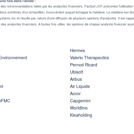
 une fois dans l'année :
 recommandations faites par les analystes financiers. Factset JCF préconise l'utilisation 
tions extrêmes d'un échantillon, inconvénient auquel échappe la médiane. La médiane est donc
stems Inc et résulte par nature d'une diffusion de plusieurs opinions d'analystes. Il est 
n des analystes financiers. A toutes fins utiles, les opinions de chaque analyste financier aya
Hermes
 Environnement
Valerio Therapeutics
Pernod Ricard
Ubisoft
Airbus
nt
Air Liquide
Accor
ipFMC
Capgemini
Worldline
Kleaholding