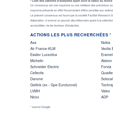
* Liste des cabinets d'analystes ayant suivi la valeur au moins
Un consensus est une moyenne ou une médiane des prévisions ou des
moyenne présente en effet l'inconvénient d'être sensible aux estima
Le présent consensus est fourni par la société FactSet Research Sy
élaboration, ni exercé un pouvoir discrétionnaire quant à la sélectio
accessibles via les bureaux d'analystes.
ACTIONS LES PLUS RECHERCHÉES *
Axa
Nokia
Air France-KLM
Veolia
Essilor Luxxotica
Eramet
Michelin
Alstom
Schneider Electric
Forvia
Cellectis
Quadie
Danone
Solocal
Getlink (ex - Gpe Eurotunnel)
Techn
LVMH
Valeo
Nicox
ADP
* source Google