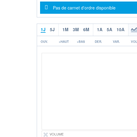
Message d'information
Pas de carnet d'ordre disponible
1J
5J
1M
3M
6M
1A
5A
10A
OUV.
+HAUT
+BAS
DER.
VAR.
VOL
VOLUME