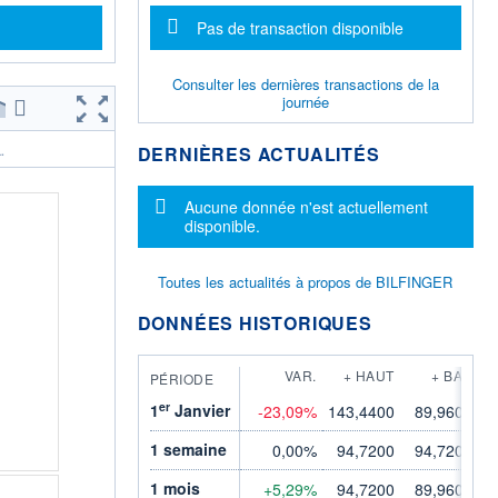
Message d'information
Pas de transaction disponible
Consulter les dernières transactions de la
journée
DERNIÈRES ACTUALITÉS
.
Message d'information
Aucune donnée n'est actuellement
disponible.
Toutes les actualités à propos de BILFINGER
DONNÉES HISTORIQUES
VAR.
+ HAUT
+ BAS
PÉRIODE
er
1
Janvier
-23,09%
143,4400
89,9600
1 semaine
0,00%
94,7200
94,7200
1 mois
+5,29%
94,7200
89,9600