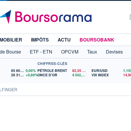
MOBILIER
IMPÔTS
ACTU
BOURSOBANK
 de Bourse
ETF - ETN
OPCVM
Taux
Devises
CHIFFRES-CLÉS
65 606,71
0,00%
PÉTROLE BRENT
82,35
$US
EUR/USD
26 319,45
+0,69%
ONCE D'OR
4 342,26
$US
VIX INDEX
14,9
ILFINGER