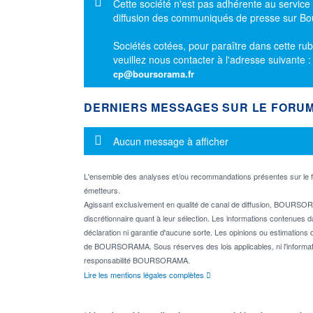
Message d'information
Cette société n'est pas adhérente au service
diffusion des communiqués de presse sur B
Sociétés cotées, pour paraître dans cette rub
veuillez nous contacter à l'adresse suivante 
cp@boursorama.fr
DERNIERS MESSAGES SUR LE FORU
Message d'information
Aucun message à afficher
L'ensemble des analyses et/ou recommandations présentes sur l
émetteurs.
Agissant exclusivement en qualité de canal de diffusion, BOURSORA
discrétionnaire quant à leur sélection. Les informations contenues 
déclaration ni garantie d'aucune sorte. Les opinions ou estimations q
de BOURSORAMA. Sous réserves des lois applicables, ni l'informati
responsabilité BOURSORAMA.
Lire les mentions légales complètes