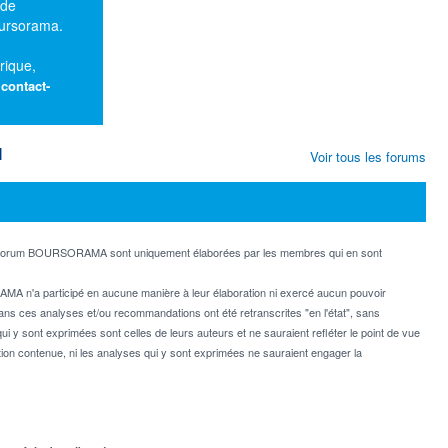
 de
oursorama.
rique,
:
contact-
M
Voir tous les forums
e forum BOURSORAMA sont uniquement élaborées par les membres qui en sont
MA n'a participé en aucune manière à leur élaboration ni exercé aucun pouvoir
dans ces analyses et/ou recommandations ont été retranscrites "en l'état", sans
ui y sont exprimées sont celles de leurs auteurs et ne sauraient refléter le point de vue
on contenue, ni les analyses qui y sont exprimées ne sauraient engager la