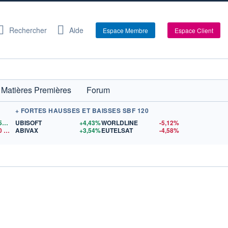
Rechercher
Aide
Espace Membre
Espace Client
Matières Premières
Forum
+ FORTES HAUSSES ET BAISSES SBF 120
1,1559
$US
UBISOFT
+4,43%
WORLDLINE
-5,12%
0
$US
ABIVAX
+3,54%
EUTELSAT
-4,58%