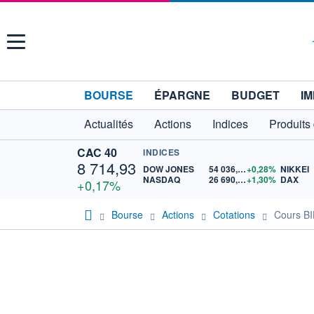
Menu
BOURSE
ÉPARGNE
BUDGET
IM
Actualités
Actions
Indices
Produits
CAC 40
INDICES
8 714,93
DOW JONES
54 036,93
+0,28%
NIKKEI
NASDAQ
26 690,62
+1,30%
DAX
+0,17%
Bourse
Actions
Cotations
Cours B