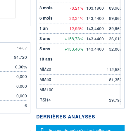
3 mois
-8,21%
103,1900
89,9600
6 mois
-32,34%
143,4400
89,9600
1 an
-12,95%
143,4400
89,9600
3 ans
+158,73%
143,4400
36,6100
14 JULY
14-07
5 ans
+133,46%
143,4400
32,8679
94,720
10 ans
-
-
-
0,00%
MM20
112,5800
0,000
MM50
81,3528
0,000
MM100
-
0,000
RSI14
39,7900
6
DERNIÈRES ANALYSES
Message d'information
Aucune donnée n'est actuellement