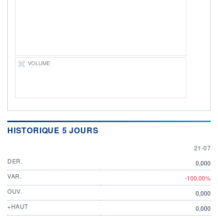
ÉLIGIBILITÉ
Non éligible
Boursobank
+ PORTEFEUILLE
+ LISTE
VOLUME
HISTORIQUE 5 JOURS
21 JULY
21-07
DER.
0,000
VAR.
-100,00%
OUV.
0,000
+HAUT
0,000