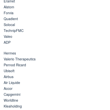
Eramet
Alstom
Forvia
Quadient
Solocal
TechnipFMC
Valeo
ADP
Hermes
Valerio Therapeutics
Pernod Ricard
Ubisoft
Airbus
Air Liquide
Accor
Capgemini
Worldline
Kleaholding