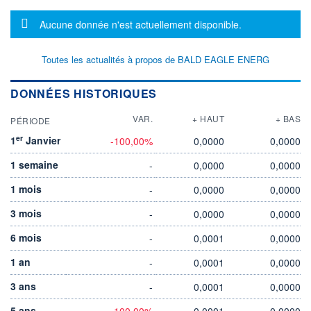
Message d'information
Aucune donnée n'est actuellement disponible.
Toutes les actualités à propos de BALD EAGLE ENERG
DONNÉES HISTORIQUES
VAR.
+ HAUT
+ BAS
PÉRIODE
er
1
Janvier
-100,00%
0,0000
0,0000
1 semaine
-
0,0000
0,0000
1 mois
-
0,0000
0,0000
3 mois
-
0,0000
0,0000
6 mois
-
0,0001
0,0000
1 an
-
0,0001
0,0000
3 ans
-
0,0001
0,0000
5 ans
-100,00%
0,0001
0,0000