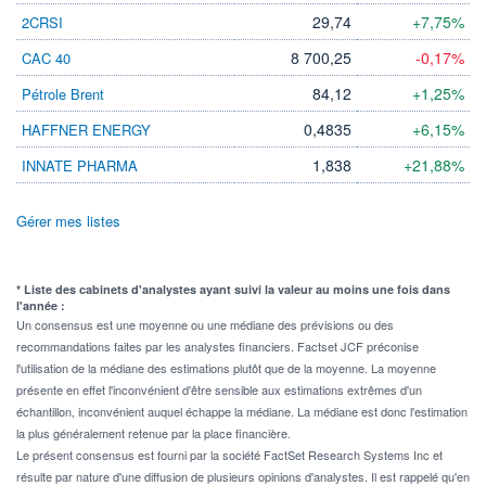
29,74
+7,75%
2CRSI
8 700,25
-0,17%
CAC 40
84,12
+1,25%
Pétrole Brent
0,4835
+6,15%
HAFFNER ENERGY
1,838
+21,88%
INNATE PHARMA
Gérer mes listes
* Liste des cabinets d'analystes ayant suivi la valeur au moins une fois dans
l'année :
Un consensus est une moyenne ou une médiane des prévisions ou des
recommandations faites par les analystes financiers. Factset JCF préconise
l'utilisation de la médiane des estimations plutôt que de la moyenne. La moyenne
présente en effet l'inconvénient d'être sensible aux estimations extrêmes d'un
échantillon, inconvénient auquel échappe la médiane. La médiane est donc l'estimation
la plus généralement retenue par la place financière.
Le présent consensus est fourni par la société FactSet Research Systems Inc et
résulte par nature d'une diffusion de plusieurs opinions d'analystes. Il est rappelé qu'en