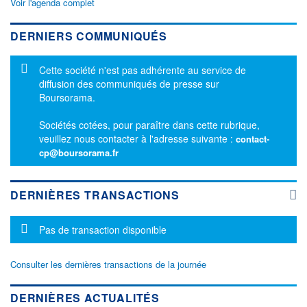
Voir l'agenda complet
DERNIERS COMMUNIQUÉS
Message d'information
Cette société n'est pas adhérente au service de
diffusion des communiqués de presse sur
Boursorama.
Sociétés cotées, pour paraître dans cette rubrique,
veuillez nous contacter à l'adresse suivante :
contact-
cp@boursorama.fr
DERNIÈRES TRANSACTIONS
Message d'information
Pas de transaction disponible
Consulter les dernières transactions de la journée
DERNIÈRES ACTUALITÉS