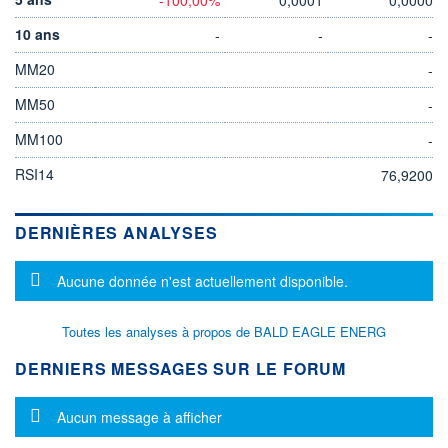
10 ans
-
-
-
MM20
-
MM50
-
MM100
-
RSI14
76,9200
DERNIÈRES ANALYSES
Message d'information
Aucune donnée n'est actuellement disponible.
Toutes les analyses à propos de BALD EAGLE ENERG
DERNIERS MESSAGES SUR LE FORUM
Message d'information
Aucun message à afficher