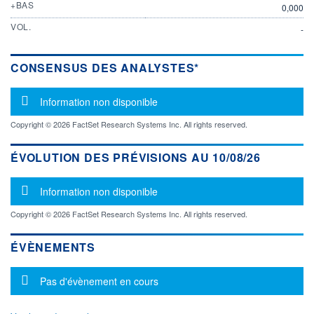
+BAS
0,000
VOL.
-
CONSENSUS DES ANALYSTES*
Message d'information
Information non disponible
Copyright © 2026 FactSet Research Systems Inc. All rights reserved.
ÉVOLUTION DES PRÉVISIONS AU 10/08/26
Message d'information
Information non disponible
Copyright © 2026 FactSet Research Systems Inc. All rights reserved.
ÉVÈNEMENTS
Message d'information
Pas d'évènement en cours