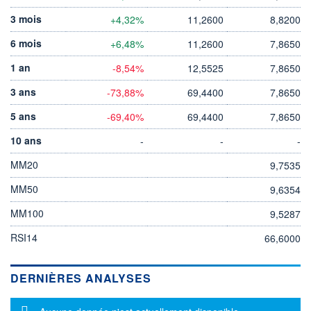
3 mois
+4,32%
11,2600
8,8200
6 mois
+6,48%
11,2600
7,8650
1 an
-8,54%
12,5525
7,8650
3 ans
-73,88%
69,4400
7,8650
5 ans
-69,40%
69,4400
7,8650
10 ans
-
-
-
MM20
9,7535
MM50
9,6354
MM100
9,5287
RSI14
66,6000
DERNIÈRES ANALYSES
Message d'information