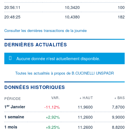
20:56:11
10,3420
100
20:48:25
10,4380
182
Consulter les dernières transactions de la journée
DERNIÈRES ACTUALITÉS
Message d'information
Aucune donnée n'est actuellement disponible.
Toutes les actualités à propos de B.CUCINELLI UNSPADR
DONNÉES HISTORIQUES
VAR.
+ HAUT
+ BAS
PÉRIODE
er
1
Janvier
-11,12%
11,9600
7,8700
1 semaine
+2,92%
11,2600
9,9000
1 mois
+9,25%
11,2600
8,8200