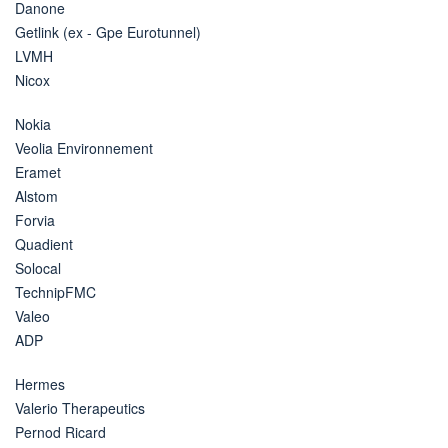
Danone
Getlink (ex - Gpe Eurotunnel)
LVMH
Nicox
Nokia
Veolia Environnement
Eramet
Alstom
Forvia
Quadient
Solocal
TechnipFMC
Valeo
ADP
Hermes
Valerio Therapeutics
Pernod Ricard