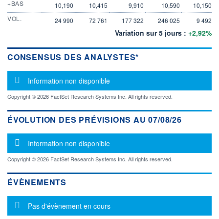
+BAS
10,190
10,415
9,910
10,590
10,150
VOL.
24 990
72 761
177 322
246 025
9 492
Variation sur 5 jours :
+2,92%
CONSENSUS DES ANALYSTES*
Message d'information
Information non disponible
Copyright © 2026 FactSet Research Systems Inc. All rights reserved.
ÉVOLUTION DES PRÉVISIONS AU 07/08/26
Message d'information
Information non disponible
Copyright © 2026 FactSet Research Systems Inc. All rights reserved.
ÉVÈNEMENTS
Message d'information
Pas d'évènement en cours