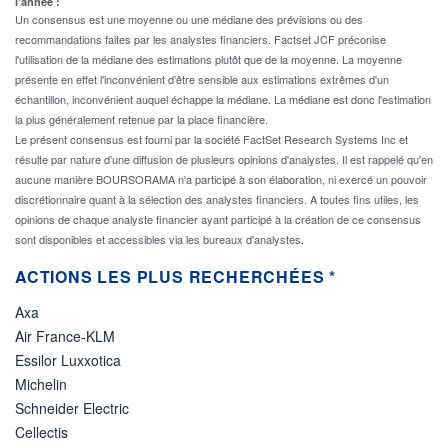
l'année :
Un consensus est une moyenne ou une médiane des prévisions ou des
recommandations faites par les analystes financiers. Factset JCF préconise
l'utilisation de la médiane des estimations plutôt que de la moyenne. La moyenne
présente en effet l'inconvénient d'être sensible aux estimations extrêmes d'un
échantillon, inconvénient auquel échappe la médiane. La médiane est donc l'estimation
la plus généralement retenue par la place financière.
Le présent consensus est fourni par la société FactSet Research Systems Inc et
résulte par nature d'une diffusion de plusieurs opinions d'analystes. Il est rappelé qu'en
aucune manière BOURSORAMA n'a participé à son élaboration, ni exercé un pouvoir
discrétionnaire quant à la sélection des analystes financiers. A toutes fins utiles, les
opinions de chaque analyste financier ayant participé à la création de ce consensus
sont disponibles et accessibles via les bureaux d'analystes.
ACTIONS LES PLUS RECHERCHÉES *
Axa
Air France-KLM
Essilor Luxxotica
Michelin
Schneider Electric
Cellectis