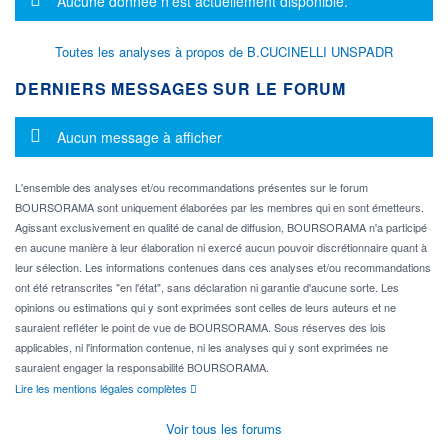
Aucune donnée n'est actuellement disponible.
Toutes les analyses à propos de B.CUCINELLI UNSPADR
DERNIERS MESSAGES SUR LE FORUM
Message d'information
Aucun message à afficher
L'ensemble des analyses et/ou recommandations présentes sur le forum
BOURSORAMA sont uniquement élaborées par les membres qui en sont émetteurs.
Agissant exclusivement en qualité de canal de diffusion, BOURSORAMA n'a participé
en aucune manière à leur élaboration ni exercé aucun pouvoir discrétionnaire quant à
leur sélection. Les informations contenues dans ces analyses et/ou recommandations
ont été retranscrites "en l'état", sans déclaration ni garantie d'aucune sorte. Les
opinions ou estimations qui y sont exprimées sont celles de leurs auteurs et ne
sauraient refléter le point de vue de BOURSORAMA. Sous réserves des lois
applicables, ni l'information contenue, ni les analyses qui y sont exprimées ne
sauraient engager la responsabilité BOURSORAMA.
Lire les mentions légales complètes
Voir tous les forums