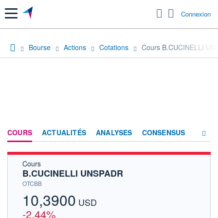
Menu
Connexion
Bourse
Actions
Cotations
Cours B.CUCINELLI U
COURS
ACTUALITÉS
ANALYSES
CONSENSUS
Cours
SOCIÉTÉ
B.CUCINELLI UNSPADR
HISTORIQUE
OTCBB
10,3900
ACTIONNAIRES
USD
-2,44%