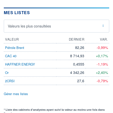
MES LISTES
Valeurs les plus consultées
VALEUR
DERNIER
VAR.
82,26
-0,99%
Pétrole Brent
8 714,93
+0,17%
CAC 40
0,4555
-1,19%
HAFFNER ENERGY
4 342,26
+2,40%
Or
27,6
-0,79%
2CRSI
Gérer mes listes
* Liste des cabinets d'analystes ayant suivi la valeur au moins une fois dans