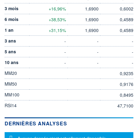
3 mois
+16,96%
1,6900
0,6002
6 mois
+38,53%
1,6900
0,4589
1 an
+31,15%
1,6900
0,4589
3 ans
-
-
-
5 ans
-
-
-
10 ans
-
-
-
MM20
0,9235
MM50
0,9176
MM100
0,8495
RSI14
47,7100
DERNIÈRES ANALYSES
Message d'information