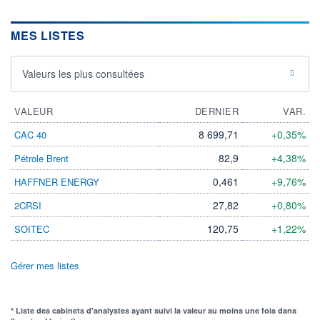
MES LISTES
Valeurs les plus consultées
VALEUR
DERNIER
VAR.
8 699,71
+0,35%
CAC 40
82,9
+4,38%
Pétrole Brent
0,461
+9,76%
HAFFNER ENERGY
27,82
+0,80%
2CRSI
120,75
+1,22%
SOITEC
Gérer mes listes
* Liste des cabinets d'analystes ayant suivi la valeur au moins une fois dans