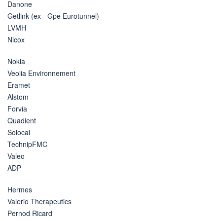
Danone
Getlink (ex - Gpe Eurotunnel)
LVMH
Nicox
Nokia
Veolia Environnement
Eramet
Alstom
Forvia
Quadient
Solocal
TechnipFMC
Valeo
ADP
Hermes
Valerio Therapeutics
Pernod Ricard