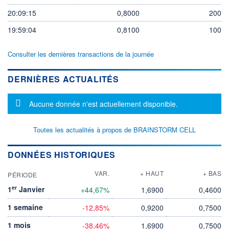
20:09:15
0,8000
200
19:59:04
0,8100
100
Consulter les dernières transactions de la journée
DERNIÈRES ACTUALITÉS
Message d'information
Aucune donnée n'est actuellement disponible.
Toutes les actualités à propos de BRAINSTORM CELL
DONNÉES HISTORIQUES
VAR.
+ HAUT
+ BAS
PÉRIODE
er
1
Janvier
+44,67%
1,6900
0,4600
1 semaine
-12,85%
0,9200
0,7500
1 mois
-38,46%
1,6900
0,7500