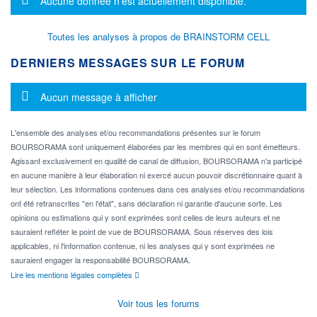
Aucune donnée n'est actuellement disponible.
Toutes les analyses à propos de BRAINSTORM CELL
DERNIERS MESSAGES SUR LE FORUM
Message d'information
Aucun message à afficher
L'ensemble des analyses et/ou recommandations présentes sur le forum
BOURSORAMA sont uniquement élaborées par les membres qui en sont émetteurs.
Agissant exclusivement en qualité de canal de diffusion, BOURSORAMA n'a participé
en aucune manière à leur élaboration ni exercé aucun pouvoir discrétionnaire quant à
leur sélection. Les informations contenues dans ces analyses et/ou recommandations
ont été retranscrites "en l'état", sans déclaration ni garantie d'aucune sorte. Les
opinions ou estimations qui y sont exprimées sont celles de leurs auteurs et ne
sauraient refléter le point de vue de BOURSORAMA. Sous réserves des lois
applicables, ni l'information contenue, ni les analyses qui y sont exprimées ne
sauraient engager la responsabilité BOURSORAMA.
Lire les mentions légales complètes
Voir tous les forums