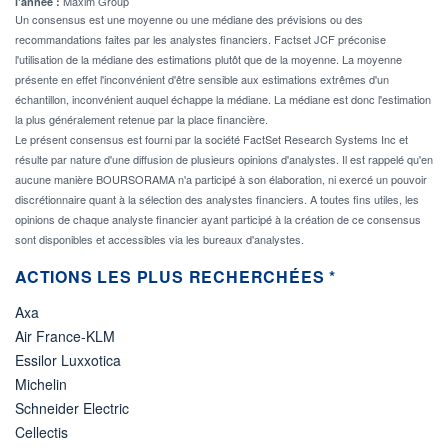
Maxim Group
l'année :
Un consensus est une moyenne ou une médiane des prévisions ou des
recommandations faites par les analystes financiers. Factset JCF préconise
l'utilisation de la médiane des estimations plutôt que de la moyenne. La moyenne
présente en effet l'inconvénient d'être sensible aux estimations extrêmes d'un
échantillon, inconvénient auquel échappe la médiane. La médiane est donc l'estimation
la plus généralement retenue par la place financière.
Le présent consensus est fourni par la société FactSet Research Systems Inc et
résulte par nature d'une diffusion de plusieurs opinions d'analystes. Il est rappelé qu'en
aucune manière BOURSORAMA n'a participé à son élaboration, ni exercé un pouvoir
discrétionnaire quant à la sélection des analystes financiers. A toutes fins utiles, les
opinions de chaque analyste financier ayant participé à la création de ce consensus
sont disponibles et accessibles via les bureaux d'analystes.
ACTIONS LES PLUS RECHERCHÉES *
Axa
Air France-KLM
Essilor Luxxotica
Michelin
Schneider Electric
Cellectis