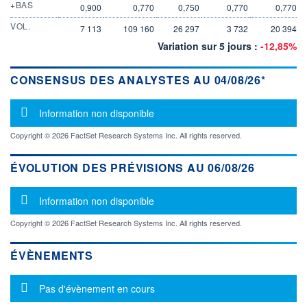
+BAS
0,900
0,770
0,750
0,770
0,770
VOL.
7 113
109 160
26 297
3 732
20 394
Variation sur 5 jours :
-12,85%
CONSENSUS DES ANALYSTES AU 04/08/26*
Message d'information
Information non disponible
Copyright © 2026 FactSet Research Systems Inc. All rights reserved.
ÉVOLUTION DES PRÉVISIONS AU 06/08/26
Message d'information
Information non disponible
Copyright © 2026 FactSet Research Systems Inc. All rights reserved.
ÉVÈNEMENTS
Message d'information
Pas d'évènement en cours