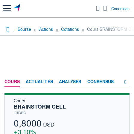
Menu
Connexion
Bourse
Actions
Cotations
Cours BRAINSTORM CE
COURS
ACTUALITÉS
ANALYSES
CONSENSUS
Cours
SOCIÉTÉ
BRAINSTORM CELL
HISTORIQUE
OTCBB
0,8000
ACTIONNAIRES
USD
+3,10%