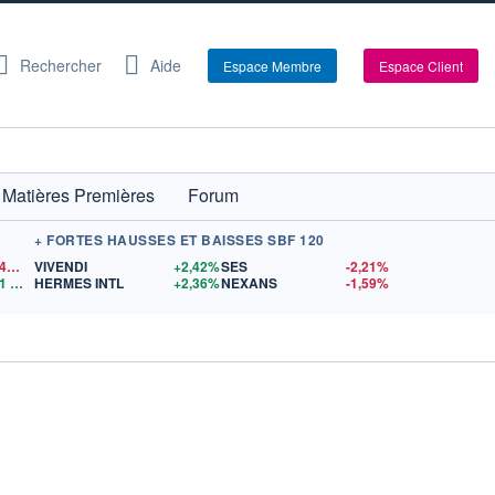
Rechercher
Aide
Espace Membre
Espace Client
Matières Premières
Forum
+ FORTES HAUSSES ET BAISSES SBF 120
1,1544
$US
VIVENDI
+2,42%
SES
-2,21%
1
$US
HERMES INTL
+2,36%
NEXANS
-1,59%