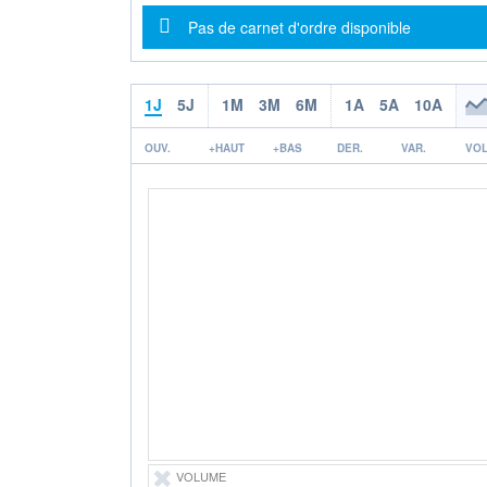
Message d'information
Pas de carnet d'ordre disponible
1J
5J
1M
3M
6M
1A
5A
10A
OUV.
+HAUT
+BAS
DER.
VAR.
VOL
VOLUME