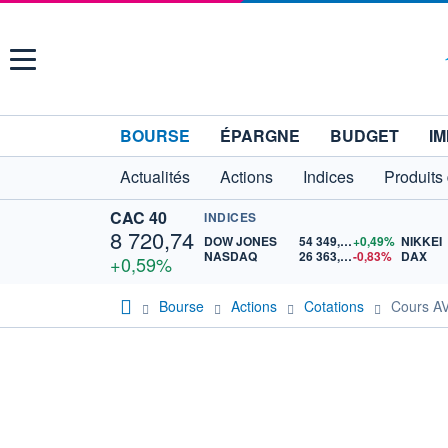
Menu
BOURSE
ÉPARGNE
BUDGET
IM
Actualités
Actions
Indices
Produits
CAC 40
INDICES
8 720,74
DOW JONES
54 349,12
+0,49%
NIKKEI
NASDAQ
26 363,44
-0,83%
DAX
+0,59%
Bourse
Actions
Cotations
Cours A