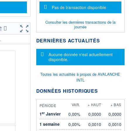
Message d'information
Pas de transaction disponible
Consulter les dernières transactions de la
journée
DERNIÈRES ACTUALITÉS
.
Message d'information
Aucune donnée n'est actuellement
disponible.
Toutes les actualités à propos de AVALANCHE
INTL
DONNÉES HISTORIQUES
VAR.
+ HAUT
+ BAS
PÉRIODE
er
1
Janvier
0,00%
0,0000
0,0000
1 semaine
0,00%
0,0010
0,0010