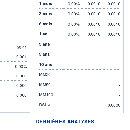
1 mois
0,00%
0,0010
0,0010
3 mois
0,00%
0,0010
0,0010
6 mois
0,00%
0,0010
0,0010
1 an
0,00%
0,0010
0,0010
3 ans
-
-
-
5 AUGUST
05-08
5 ans
-
-
-
0,001
10 ans
-
-
-
0,00%
MM20
-
0,000
MM50
-
0,000
MM100
0,000
-
-
RSI14
0,0000
DERNIÈRES ANALYSES