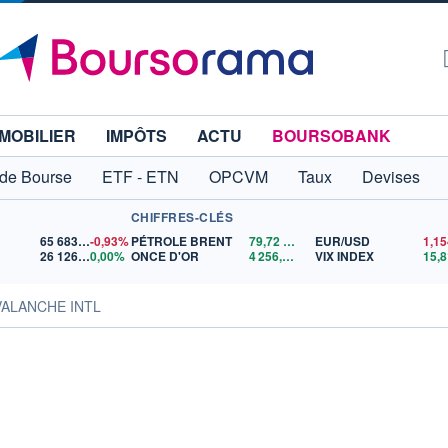
MOBILIER
IMPÔTS
ACTU
BOURSOBANK
 de Bourse
ETF - ETN
OPCVM
Taux
Devises
CHIFFRES-CLÉS
65 683,26
-0,93%
PÉTROLE BRENT
79,72
$US
EUR/USD
26 126,30
0,00%
ONCE D'OR
4 256,71
$US
VIX INDEX
15,8
VALANCHE INTL