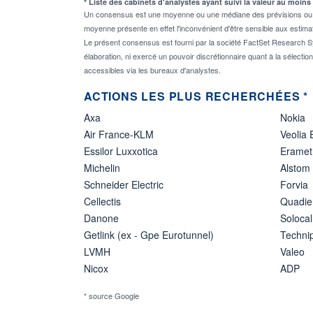
* Liste des cabinets d'analystes ayant suivi la valeur au moins
Un consensus est une moyenne ou une médiane des prévisions ou des
moyenne présente en effet l'inconvénient d'être sensible aux estima
Le présent consensus est fourni par la société FactSet Research Sy
élaboration, ni exercé un pouvoir discrétionnaire quant à la sélectio
accessibles via les bureaux d'analystes.
ACTIONS LES PLUS RECHERCHÉES *
Axa
Nokia
Air France-KLM
Veolia
Essilor Luxxotica
Eramet
Michelin
Alstom
Schneider Electric
Forvia
Cellectis
Quadie
Danone
Solocal
Getlink (ex - Gpe Eurotunnel)
Techn
LVMH
Valeo
Nicox
ADP
* source Google