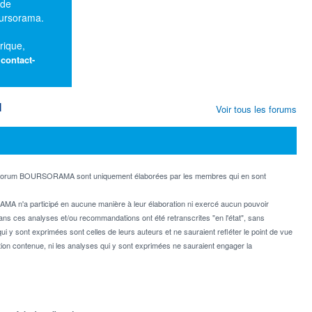
 de
oursorama.
rique,
:
contact-
M
Voir tous les forums
e forum BOURSORAMA sont uniquement élaborées par les membres qui en sont
MA n'a participé en aucune manière à leur élaboration ni exercé aucun pouvoir
dans ces analyses et/ou recommandations ont été retranscrites "en l'état", sans
ui y sont exprimées sont celles de leurs auteurs et ne sauraient refléter le point de vue
on contenue, ni les analyses qui y sont exprimées ne sauraient engager la