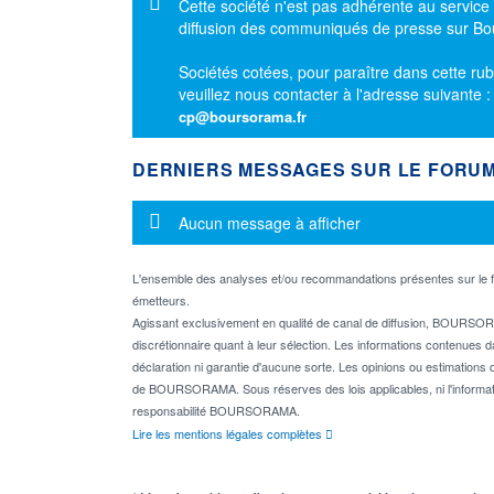
Message d'information
Cette société n'est pas adhérente au service
diffusion des communiqués de presse sur B
Sociétés cotées, pour paraître dans cette rub
veuillez nous contacter à l'adresse suivante 
cp@boursorama.fr
DERNIERS MESSAGES SUR LE FORU
Message d'information
Aucun message à afficher
L'ensemble des analyses et/ou recommandations présentes sur l
émetteurs.
Agissant exclusivement en qualité de canal de diffusion, BOURSORA
discrétionnaire quant à leur sélection. Les informations contenues 
déclaration ni garantie d'aucune sorte. Les opinions ou estimations q
de BOURSORAMA. Sous réserves des lois applicables, ni l'informati
responsabilité BOURSORAMA.
Lire les mentions légales complètes