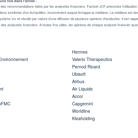
 une fois dans l'année :
 recommandations faites par les analystes financiers. Factset JCF préconise l'utilisation 
tions extrêmes d'un échantillon, inconvénient auquel échappe la médiane. La médiane est donc
stems Inc et résulte par nature d'une diffusion de plusieurs opinions d'analystes. Il est 
n des analystes financiers. A toutes fins utiles, les opinions de chaque analyste financier aya
Hermes
 Environnement
Valerio Therapeutics
Pernod Ricard
Ubisoft
Airbus
nt
Air Liquide
Accor
ipFMC
Capgemini
Worldline
Kleaholding