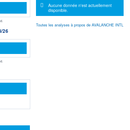
Message d'information
Aucune donnée n'est actuellement
disponible.
d.
Toutes les analyses à propos de AVALANCHE INTL
/26
d.