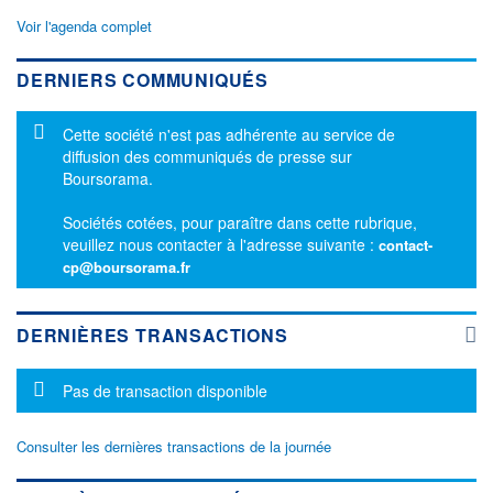
Voir l'agenda complet
DERNIERS COMMUNIQUÉS
Message d'information
Cette société n'est pas adhérente au service de
diffusion des communiqués de presse sur
Boursorama.
Sociétés cotées, pour paraître dans cette rubrique,
veuillez nous contacter à l'adresse suivante :
contact-
cp@boursorama.fr
DERNIÈRES TRANSACTIONS
Message d'information
Pas de transaction disponible
Consulter les dernières transactions de la journée