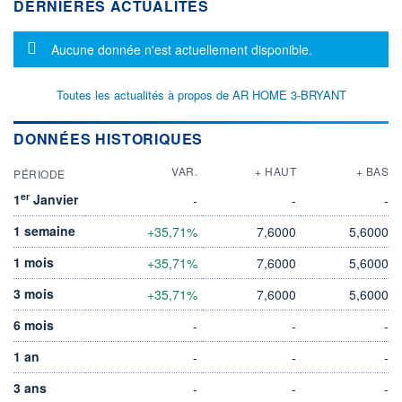
DERNIÈRES ACTUALITÉS
Message d'information
Aucune donnée n'est actuellement disponible.
Toutes les actualités à propos de AR HOME 3-BRYANT
DONNÉES HISTORIQUES
VAR.
+ HAUT
+ BAS
PÉRIODE
er
1
Janvier
-
-
-
1 semaine
+35,71%
7,6000
5,6000
1 mois
+35,71%
7,6000
5,6000
3 mois
+35,71%
7,6000
5,6000
6 mois
-
-
-
1 an
-
-
-
3 ans
-
-
-