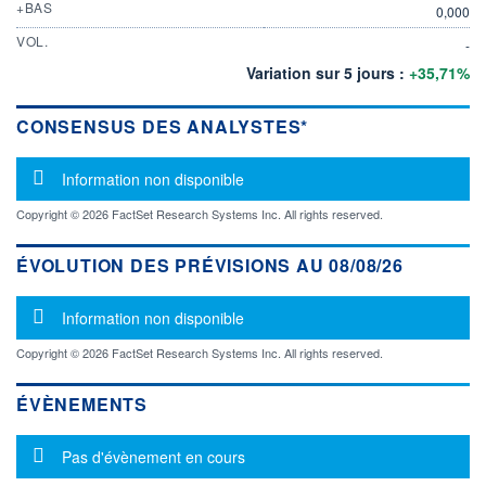
+BAS
0,000
VOL.
-
Variation sur 5 jours :
+35,71%
CONSENSUS DES ANALYSTES*
Message d'information
Information non disponible
Copyright © 2026 FactSet Research Systems Inc. All rights reserved.
ÉVOLUTION DES PRÉVISIONS AU 08/08/26
Message d'information
Information non disponible
Copyright © 2026 FactSet Research Systems Inc. All rights reserved.
ÉVÈNEMENTS
Message d'information
Pas d'évènement en cours