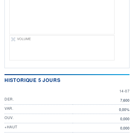
ÉLIGIBILITÉ
Non éligible
Boursobank
+ PORTEFEUILLE
+ LISTE
VOLUME
HISTORIQUE 5 JOURS
14 JULY
14-07
DER.
7,600
VAR.
0,00%
OUV.
0,000
+HAUT
0,000