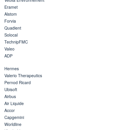
Eramet
Alstom
Forvia
Quadient
Solocal
TechnipFMC
Valeo
ADP
Hermes
Valerio Therapeutics
Pernod Ricard
Ubisoft
Airbus
Air Liquide
Accor
Capgemini
Worldline