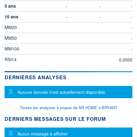
5 ans
-
-
-
10 ans
-
-
-
MM20
-
MM50
-
MM100
-
RSI14
0,0000
DERNIÈRES ANALYSES
Message d'information
Aucune donnée n'est actuellement disponible.
Toutes les analyses à propos de AR HOME 3-BRYANT
DERNIERS MESSAGES SUR LE FORUM
Message d'information
Aucun message à afficher