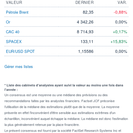
VALEUR
DERNIER
VAR.
82,35
-0,88%
Pétrole Brent
4 342,26
0,00%
Or
8 714,93
+0,17%
CAC 40
133,11
+15,83%
SPACEX
1,15586
0,00%
EUR/USD SPOT
Gérer mes listes
* Liste des cabinets d'analystes ayant suivi la valeur au moins une fois dans
l'année :
Un consensus est une moyenne ou une médiane des prévisions ou des
recommandations faites par les analystes financiers. Factset JCF préconise
l'utilisation de la médiane des estimations plutôt que de la moyenne. La moyenne
présente en effet l'inconvénient d'être sensible aux estimations extrêmes d'un
échantillon, inconvénient auquel échappe la médiane. La médiane est donc l'estimation
la plus généralement retenue par la place financière.
Le présent consensus est fourni par la société FactSet Research Systems Inc et