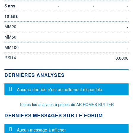
5 ans
-
-
-
10 ans
-
-
-
MM20
-
MM50
-
MM100
-
RSI14
0,0000
DERNIÈRES ANALYSES
Message d'information
Aucune donnée n'est actuellement disponible.
Toutes les analyses à propos de AR HOMES BUTTER
DERNIERS MESSAGES SUR LE FORUM
Message d'information
Aucun message à afficher