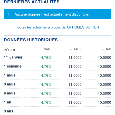
DERNIÈRES ACTUALITÉS
Message d'information
Aucune donnée n'est actuellement disponible.
Toutes les actualités à propos de AR HOMES BUTTER
DONNÉES HISTORIQUES
VAR.
+ HAUT
+ BAS
PÉRIODE
er
1
Janvier
+4,76%
11,0000
10,5000
1 semaine
+4,76%
11,0000
10,5000
1 mois
+4,76%
11,0000
10,5000
3 mois
+4,76%
11,0000
10,5000
6 mois
+4,76%
11,0000
10,5000
1 an
+4,76%
11,0000
10,5000
3 ans
-
-
-