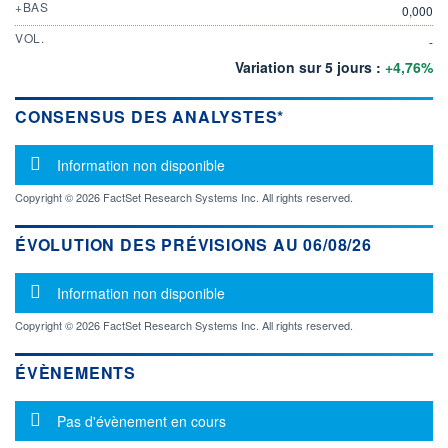
+BAS
0,000
VOL.
-
Variation sur 5 jours :
+4,76%
CONSENSUS DES ANALYSTES*
Message d'information
Information non disponible
Copyright © 2026 FactSet Research Systems Inc. All rights reserved.
ÉVOLUTION DES PRÉVISIONS AU 06/08/26
Message d'information
Information non disponible
Copyright © 2026 FactSet Research Systems Inc. All rights reserved.
ÉVÈNEMENTS
Message d'information
Pas d'évènement en cours