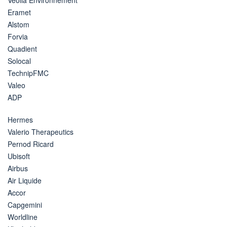
Eramet
Alstom
Forvia
Quadient
Solocal
TechnipFMC
Valeo
ADP
Hermes
Valerio Therapeutics
Pernod Ricard
Ubisoft
Airbus
Air Liquide
Accor
Capgemini
Worldline