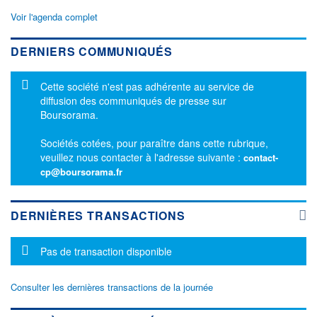
Voir l'agenda complet
DERNIERS COMMUNIQUÉS
Message d'information
Cette société n'est pas adhérente au service de
diffusion des communiqués de presse sur
Boursorama.
Sociétés cotées, pour paraître dans cette rubrique,
veuillez nous contacter à l'adresse suivante :
contact-
cp@boursorama.fr
DERNIÈRES TRANSACTIONS
Message d'information
Pas de transaction disponible
Consulter les dernières transactions de la journée