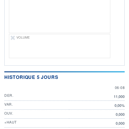
ÉLIGIBILITÉ
Non éligible
Boursobank
+ PORTEFEUILLE
+ LISTE
VOLUME
HISTORIQUE 5 JOURS
6 AUGU
06-08
DER.
11,000
VAR.
0,00%
OUV.
0,000
+HAUT
0,000