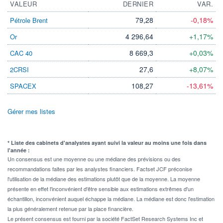
VALEUR
DERNIER
VAR.
79,28
-0,18%
Pétrole Brent
4 296,64
+1,17%
Or
8 669,3
+0,03%
CAC 40
27,6
+8,07%
2CRSI
108,27
-13,61%
SPACEX
Gérer mes listes
* Liste des cabinets d'analystes ayant suivi la valeur au moins une fois dans
l'année :
Un consensus est une moyenne ou une médiane des prévisions ou des
recommandations faites par les analystes financiers. Factset JCF préconise
l'utilisation de la médiane des estimations plutôt que de la moyenne. La moyenne
présente en effet l'inconvénient d'être sensible aux estimations extrêmes d'un
échantillon, inconvénient auquel échappe la médiane. La médiane est donc l'estimation
la plus généralement retenue par la place financière.
Le présent consensus est fourni par la société FactSet Research Systems Inc et