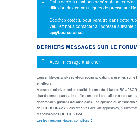
Message d'information
Cette société n'est pas adhérente au service
diffusion des communiqués de presse sur B
Sociétés cotées, pour paraître dans cette rub
veuillez nous contacter à l'adresse suivante 
cp@boursorama.fr
DERNIERS MESSAGES SUR LE FORU
Message d'information
Aucun message à afficher
L'ensemble des analyses et/ou recommandations présentes sur l
émetteurs.
Agissant exclusivement en qualité de canal de diffusion, BOURSORA
discrétionnaire quant à leur sélection. Les informations contenues 
déclaration ni garantie d'aucune sorte. Les opinions ou estimations q
de BOURSORAMA. Sous réserves des lois applicables, ni l'informati
responsabilité BOURSORAMA.
Lire les mentions légales complètes