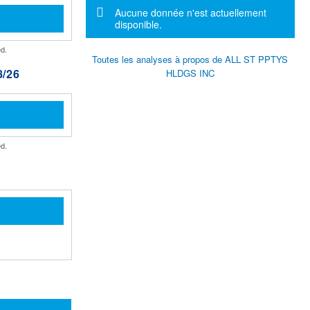
Message d'information
Aucune donnée n'est actuellement
disponible.
d.
Toutes les analyses à propos de ALL ST PPTYS
/26
HLDGS INC
d.