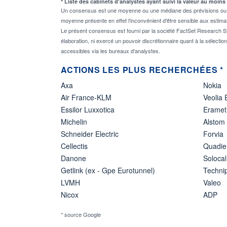
* Liste des cabinets d'analystes ayant suivi la valeur au moins
Un consensus est une moyenne ou une médiane des prévisions ou des
moyenne présente en effet l'inconvénient d'être sensible aux estima
Le présent consensus est fourni par la société FactSet Research Sy
élaboration, ni exercé un pouvoir discrétionnaire quant à la sélectio
accessibles via les bureaux d'analystes.
ACTIONS LES PLUS RECHERCHÉES *
Axa
Nokia
Air France-KLM
Veolia
Essilor Luxxotica
Eramet
Michelin
Alstom
Schneider Electric
Forvia
Cellectis
Quadie
Danone
Solocal
Getlink (ex - Gpe Eurotunnel)
Techn
LVMH
Valeo
Nicox
ADP
* source Google