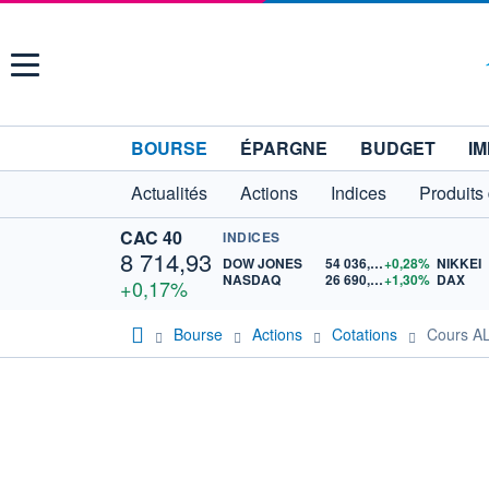
Menu
BOURSE
ÉPARGNE
BUDGET
IM
Actualités
Actions
Indices
Produits
CAC 40
INDICES
8 714,93
DOW JONES
54 036,93
+0,28%
NIKKEI
NASDAQ
26 690,62
+1,30%
DAX
+0,17%
Bourse
Actions
Cotations
Cours A