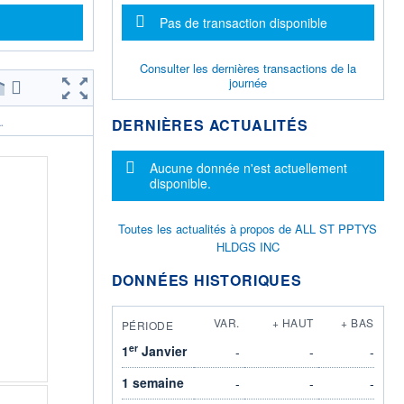
Message d'information
Pas de transaction disponible
Consulter les dernières transactions de la
journée
DERNIÈRES ACTUALITÉS
.
Message d'information
Aucune donnée n'est actuellement
disponible.
Toutes les actualités à propos de ALL ST PPTYS
HLDGS INC
DONNÉES HISTORIQUES
VAR.
+ HAUT
+ BAS
PÉRIODE
er
1
Janvier
-
-
-
1 semaine
-
-
-