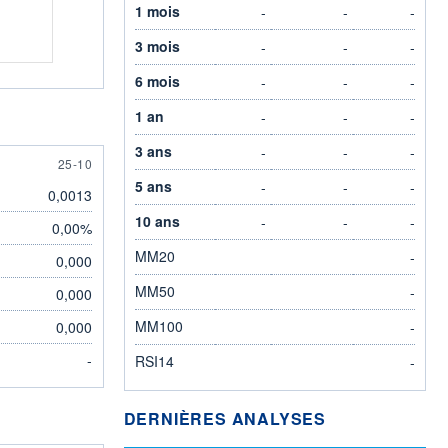
1 mois
-
-
-
3 mois
-
-
-
6 mois
-
-
-
1 an
-
-
-
3 ans
-
-
-
25 OCTOBER
25-10
5 ans
-
-
-
0,0013
10 ans
-
-
-
0,00%
MM20
-
0,000
MM50
-
0,000
MM100
0,000
-
-
RSI14
-
DERNIÈRES ANALYSES