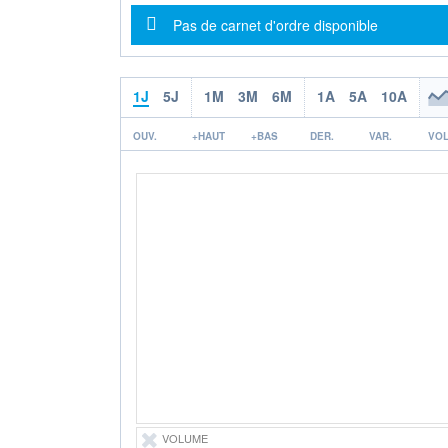
Message d'information
Pas de carnet d'ordre disponible
1J
5J
1M
3M
6M
1A
5A
10A
OUV.
+HAUT
+BAS
DER.
VAR.
VOL
VOLUME