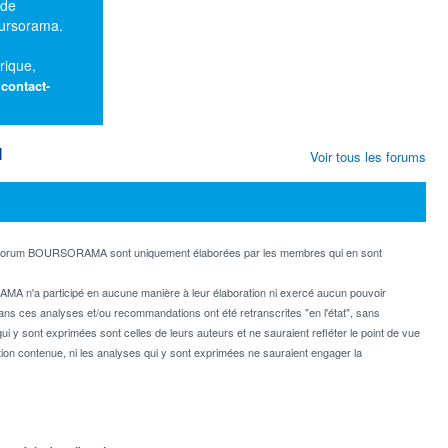
 de
oursorama.
rique,
:
contact-
M
Voir tous les forums
e forum BOURSORAMA sont uniquement élaborées par les membres qui en sont
MA n'a participé en aucune manière à leur élaboration ni exercé aucun pouvoir
dans ces analyses et/ou recommandations ont été retranscrites "en l'état", sans
ui y sont exprimées sont celles de leurs auteurs et ne sauraient refléter le point de vue
on contenue, ni les analyses qui y sont exprimées ne sauraient engager la