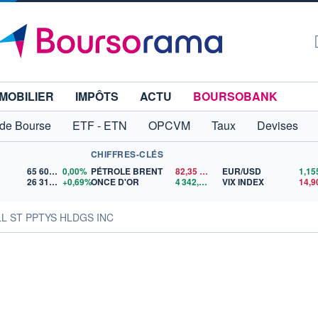
MOBILIER
IMPÔTS
ACTU
BOURSOBANK
 de Bourse
ETF - ETN
OPCVM
Taux
Devises
CHIFFRES-CLÉS
65 606,71
0,00%
PÉTROLE BRENT
82,35
$US
EUR/USD
26 319,45
+0,69%
ONCE D'OR
4 342,26
$US
VIX INDEX
14,9
LL ST PPTYS HLDGS INC