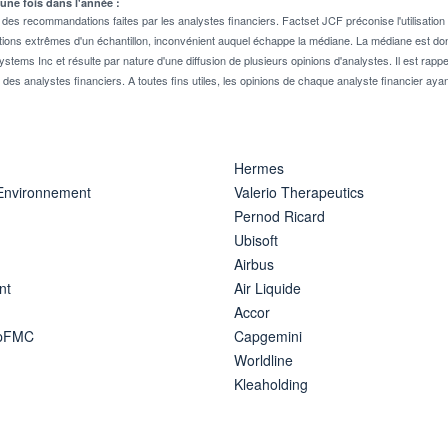
 une fois dans l'année :
 recommandations faites par les analystes financiers. Factset JCF préconise l'utilisation 
tions extrêmes d'un échantillon, inconvénient auquel échappe la médiane. La médiane est donc
stems Inc et résulte par nature d'une diffusion de plusieurs opinions d'analystes. Il est 
n des analystes financiers. A toutes fins utiles, les opinions de chaque analyste financier aya
Hermes
 Environnement
Valerio Therapeutics
Pernod Ricard
Ubisoft
Airbus
nt
Air Liquide
Accor
ipFMC
Capgemini
Worldline
Kleaholding