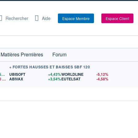
Rechercher
Aide
Espace Membre
Espace Client
Matières Premières
Forum
+ FORTES HAUSSES ET BAISSES SBF 120
1,1559
$US
UBISOFT
+4,43%
WORLDLINE
-5,12%
0
$US
ABIVAX
+3,54%
EUTELSAT
-4,58%