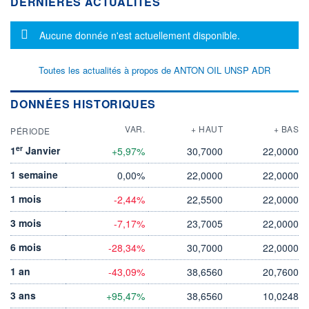
DERNIÈRES ACTUALITÉS
Message d'information
Aucune donnée n'est actuellement disponible.
Toutes les actualités à propos de ANTON OIL UNSP ADR
DONNÉES HISTORIQUES
VAR.
+ HAUT
+ BAS
PÉRIODE
er
1
Janvier
+5,97%
30,7000
22,0000
1 semaine
0,00%
22,0000
22,0000
1 mois
-2,44%
22,5500
22,0000
3 mois
-7,17%
23,7005
22,0000
6 mois
-28,34%
30,7000
22,0000
1 an
-43,09%
38,6560
20,7600
3 ans
+95,47%
38,6560
10,0248