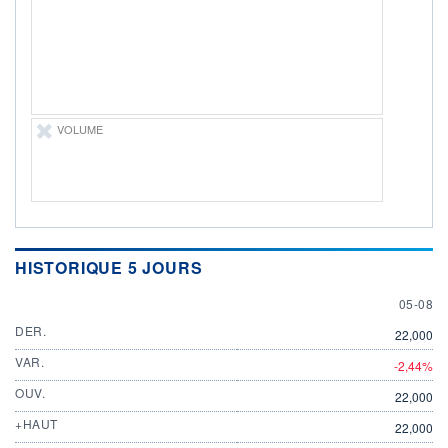
DERNIER
ÉCHANGE
05.08.26 / 15:30:01
ÉLIGIBILITÉ
Non éligible
Boursobank
VOLUME
+ PORTEFEUILLE
+ LISTE
HISTORIQUE 5 JOURS
5 AUGU
05-08
DER.
22,000
VAR.
-2,44%
OUV.
22,000
+HAUT
22,000