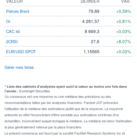
VALEUR
DERNIER
VAR.
79,89
+0,59%
Pétrole Brent
4 281,57
+0,81%
Or
8 669,3
+0,03%
CAC 40
27,6
+8,07%
2CRSI
1,15565
+0,02%
EUR/USD SPOT
Gérer mes listes
* Liste des cabinets d'analystes ayant suivi la valeur au moins une fois dans
Everbright Securities
l'année :
Un consensus est une moyenne ou une médiane des prévisions ou des
recommandations faites par les analystes financiers. Factset JCF préconise
l'utilisation de la médiane des estimations plutôt que de la moyenne. La moyenne
présente en effet l'inconvénient d'être sensible aux estimations extrêmes d'un
échantillon, inconvénient auquel échappe la médiane. La médiane est donc l'estimation
la plus généralement retenue par la place financière.
Le présent consensus est fourni par la société FactSet Research Systems Inc et