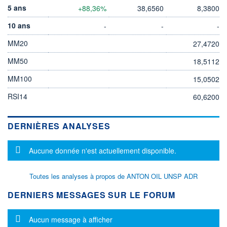
5 ans
+88,36%
38,6560
8,3800
10 ans
-
-
-
MM20
27,4720
MM50
18,5112
MM100
15,0502
RSI14
60,6200
DERNIÈRES ANALYSES
Message d'information
Aucune donnée n'est actuellement disponible.
Toutes les analyses à propos de ANTON OIL UNSP ADR
DERNIERS MESSAGES SUR LE FORUM
Message d'information
Aucun message à afficher