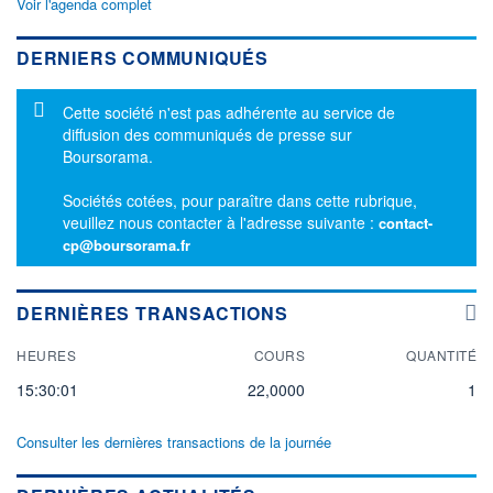
Voir l'agenda complet
DERNIERS COMMUNIQUÉS
Message d'information
Cette société n'est pas adhérente au service de
diffusion des communiqués de presse sur
Boursorama.
Sociétés cotées, pour paraître dans cette rubrique,
veuillez nous contacter à l'adresse suivante :
contact-
cp@boursorama.fr
DERNIÈRES TRANSACTIONS
HEURES
COURS
QUANTITÉ
15:30:01
22,0000
1
Consulter les dernières transactions de la journée