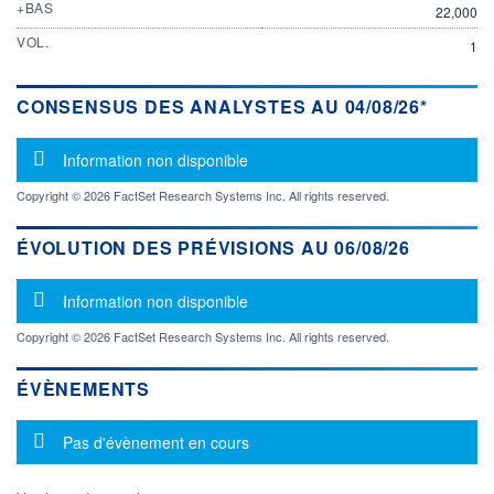
+BAS
22,000
VOL.
1
CONSENSUS DES ANALYSTES AU 04/08/26*
Message d'information
Information non disponible
Copyright © 2026 FactSet Research Systems Inc. All rights reserved.
ÉVOLUTION DES PRÉVISIONS AU 06/08/26
Message d'information
Information non disponible
Copyright © 2026 FactSet Research Systems Inc. All rights reserved.
ÉVÈNEMENTS
Message d'information
Pas d'évènement en cours