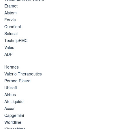
Eramet
Alstom
Forvia
Quadient
Solocal
TechnipFMC
Valeo
ADP
Hermes
Valerio Therapeutics
Pernod Ricard
Ubisoft
Airbus
Air Liquide
Accor
Capgemini
Worldline
Kleaholding