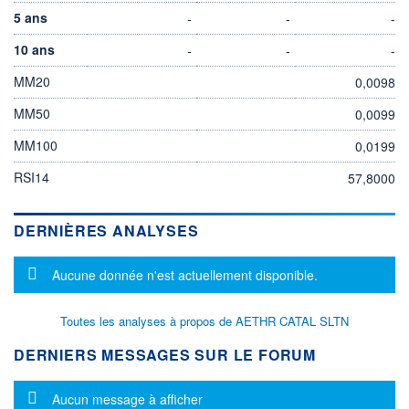
5 ans
-
-
-
10 ans
-
-
-
MM20
0,0098
MM50
0,0099
MM100
0,0199
RSI14
57,8000
DERNIÈRES ANALYSES
Message d'information
Aucune donnée n'est actuellement disponible.
Toutes les analyses à propos de AETHR CATAL SLTN
DERNIERS MESSAGES SUR LE FORUM
Message d'information
Aucun message à afficher