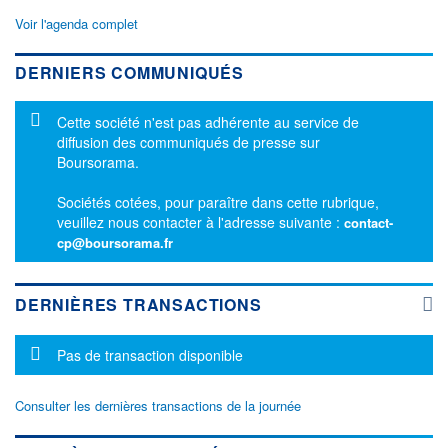
Voir l'agenda complet
DERNIERS COMMUNIQUÉS
Message d'information
Cette société n'est pas adhérente au service de
diffusion des communiqués de presse sur
Boursorama.
Sociétés cotées, pour paraître dans cette rubrique,
veuillez nous contacter à l'adresse suivante :
contact-
cp@boursorama.fr
DERNIÈRES TRANSACTIONS
Message d'information
Pas de transaction disponible
Consulter les dernières transactions de la journée