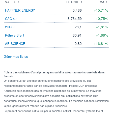
VALEUR
DERNIER
VAR.
0,486
+15,71%
HAFFNER ENERGY
8 734,59
+0,75%
CAC 40
28,1
+1,81%
2CRSI
80,91
+1,88%
Pétrole Brent
0,82
+16,81%
AB SCIENCE
Gérer mes listes
* Liste des cabinets d'analystes ayant suivi la valeur au moins une fois dans
l'année :
Un consensus est une moyenne ou une médiane des prévisions ou des
recommandations faites par les analystes financiers. Factset JCF préconise
l'utilisation de la médiane des estimations plutôt que de la moyenne. La moyenne
présente en effet l'inconvénient d'être sensible aux estimations extrêmes d'un
échantillon, inconvénient auquel échappe la médiane. La médiane est donc l'estimation
la plus généralement retenue par la place financière.
Le présent consensus est fourni par la société FactSet Research Systems Inc et