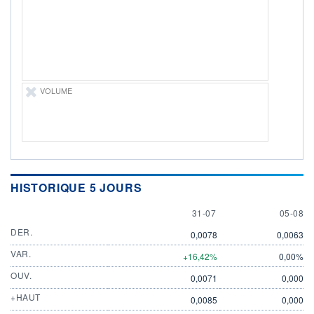
ÉLIGIBILITÉ
Non éligible
Boursobank
+ PORTEFEUILLE
+ LISTE
VOLUME
HISTORIQUE 5 JOURS
31 JULY
5 AUGU
31-07
05-08
DER.
0,0078
0,0063
VAR.
+16,42%
0,00%
OUV.
0,0071
0,000
+HAUT
0,0085
0,000