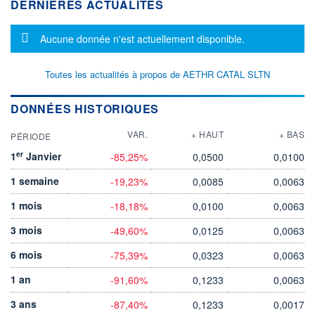
DERNIÈRES ACTUALITÉS
Message d'information
Aucune donnée n'est actuellement disponible.
Toutes les actualités à propos de AETHR CATAL SLTN
DONNÉES HISTORIQUES
VAR.
+ HAUT
+ BAS
PÉRIODE
er
1
Janvier
-85,25%
0,0500
0,0100
1 semaine
-19,23%
0,0085
0,0063
1 mois
-18,18%
0,0100
0,0063
3 mois
-49,60%
0,0125
0,0063
6 mois
-75,39%
0,0323
0,0063
1 an
-91,60%
0,1233
0,0063
3 ans
-87,40%
0,1233
0,0017