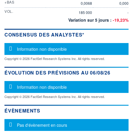
+BAS
0,0068
0,000
VOL.
185 000
-
Variation sur 5 jours :
-19,23%
CONSENSUS DES ANALYSTES*
Message d'information
Information non disponible
Copyright © 2026 FactSet Research Systems Inc. All rights reserved.
ÉVOLUTION DES PRÉVISIONS AU 06/08/26
Message d'information
Information non disponible
Copyright © 2026 FactSet Research Systems Inc. All rights reserved.
ÉVÈNEMENTS
Message d'information
Pas d'évènement en cours