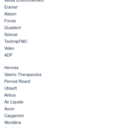
Eramet
Alstom
Forvia
Quadient
Solocal
TechnipFMC
Valeo
ADP
Hermes
Valerio Therapeutics
Pernod Ricard
Ubisoft
Airbus
Air Liquide
Accor
Capgemini
Worldline