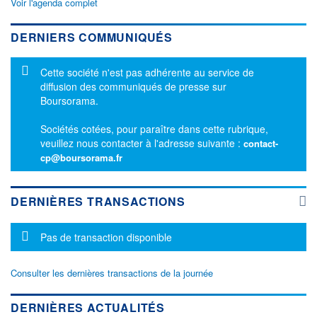
Voir l'agenda complet
DERNIERS COMMUNIQUÉS
Message d'information
Cette société n'est pas adhérente au service de
diffusion des communiqués de presse sur
Boursorama.
Sociétés cotées, pour paraître dans cette rubrique,
veuillez nous contacter à l'adresse suivante :
contact-
cp@boursorama.fr
DERNIÈRES TRANSACTIONS
Message d'information
Pas de transaction disponible
Consulter les dernières transactions de la journée
DERNIÈRES ACTUALITÉS