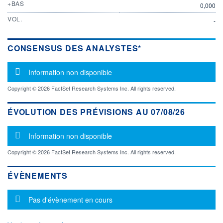
+BAS
0,000
VOL.
-
CONSENSUS DES ANALYSTES*
Message d'information
Information non disponible
Copyright © 2026 FactSet Research Systems Inc. All rights reserved.
ÉVOLUTION DES PRÉVISIONS AU 07/08/26
Message d'information
Information non disponible
Copyright © 2026 FactSet Research Systems Inc. All rights reserved.
ÉVÈNEMENTS
Message d'information
Pas d'évènement en cours