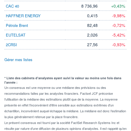
8 736,96
+0,43%
CAC 40
0,415
-9,98%
HAFFNER ENERGY
82,48
-0,72%
Pétrole Brent
2,026
-5,42%
EUTELSAT
27,56
-0,93%
2CRSI
Gérer mes listes
* Liste des cabinets d'analystes ayant suivi la valeur au moins une fois dans
l'année :
Un consensus est une moyenne ou une médiane des prévisions ou des
recommandations faites par les analystes financiers. Factset JCF préconise
l'utilisation de la médiane des estimations plutôt que de la moyenne. La moyenne
présente en effet l'inconvénient d'être sensible aux estimations extrêmes d'un
échantillon, inconvénient auquel échappe la médiane. La médiane est donc l'estimation
la plus généralement retenue par la place financière.
Le présent consensus est fourni par la société FactSet Research Systems Inc et
résulte par nature d'une diffusion de plusieurs opinions d'analystes. Il est rappelé qu'en