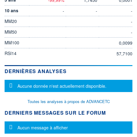
10 ans
-
-
-
MM20
-
MM50
-
MM100
0,0099
RSI14
57,7100
DERNIÈRES ANALYSES
Message d'information
Aucune donnée n'est actuellement disponible.
Toutes les analyses à propos de ADVANCETC
DERNIERS MESSAGES SUR LE FORUM
Message d'information
Aucun message à afficher