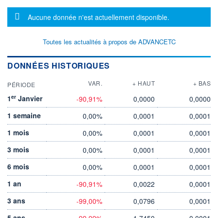
Message d'information
Aucune donnée n'est actuellement disponible.
Toutes les actualités à propos de ADVANCETC
DONNÉES HISTORIQUES
VAR.
+ HAUT
+ BAS
PÉRIODE
er
1
Janvier
-90,91%
0,0000
0,0000
1 semaine
0,00%
0,0001
0,0001
1 mois
0,00%
0,0001
0,0001
3 mois
0,00%
0,0001
0,0001
6 mois
0,00%
0,0001
0,0001
1 an
-90,91%
0,0022
0,0001
3 ans
-99,00%
0,0796
0,0001
5 ans
-99,99%
1,7450
0,0001