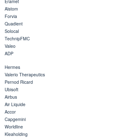
Eramet
Alstom
Forvia
Quadient
Solocal
TechnipFMC
Valeo
ADP
Hermes
Valerio Therapeutics
Pernod Ricard
Ubisoft
Airbus
Air Liquide
Accor
Capgemini
Worldline
Kleaholding