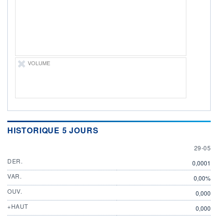
ÉLIGIBILITÉ
Non éligible
Boursobank
+ PORTEFEUILLE
+ LISTE
VOLUME
HISTORIQUE 5 JOURS
29 MAY
29-05
DER.
0,0001
VAR.
0,00%
OUV.
0,000
+HAUT
0,000