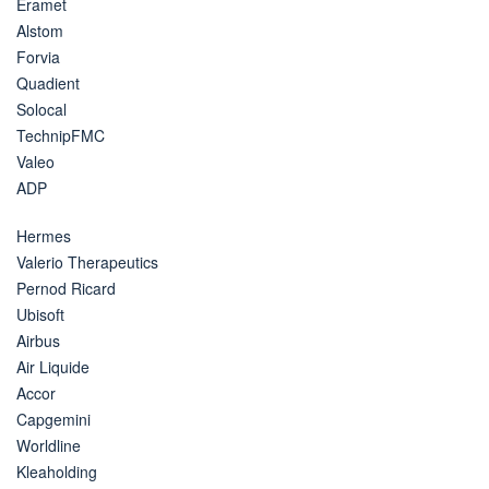
Eramet
Alstom
Forvia
Quadient
Solocal
TechnipFMC
Valeo
ADP
Hermes
Valerio Therapeutics
Pernod Ricard
Ubisoft
Airbus
Air Liquide
Accor
Capgemini
Worldline
Kleaholding