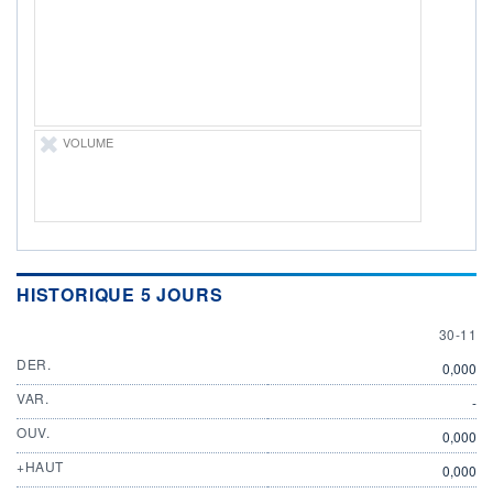
ÉLIGIBILITÉ
Non éligible
Boursobank
+ PORTEFEUILLE
+ LISTE
VOLUME
HISTORIQUE 5 JOURS
30 NOV
30-11
DER.
0,000
VAR.
-
OUV.
0,000
+HAUT
0,000