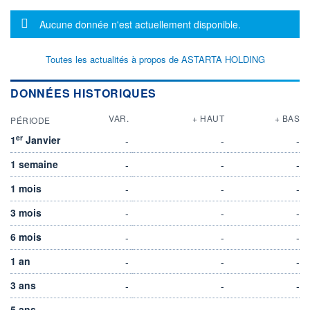
Message d'information
Aucune donnée n'est actuellement disponible.
Toutes les actualités à propos de ASTARTA HOLDING
DONNÉES HISTORIQUES
VAR.
+ HAUT
+ BAS
PÉRIODE
er
1
Janvier
-
-
-
1 semaine
-
-
-
1 mois
-
-
-
3 mois
-
-
-
6 mois
-
-
-
1 an
-
-
-
3 ans
-
-
-
5 ans
-
-
-