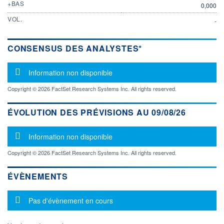
+BAS
0,000
VOL.
-
CONSENSUS DES ANALYSTES*
Message d'information
Information non disponible
Copyright © 2026 FactSet Research Systems Inc. All rights reserved.
ÉVOLUTION DES PRÉVISIONS AU 09/08/26
Message d'information
Information non disponible
Copyright © 2026 FactSet Research Systems Inc. All rights reserved.
ÉVÈNEMENTS
Message d'information
Pas d'évènement en cours