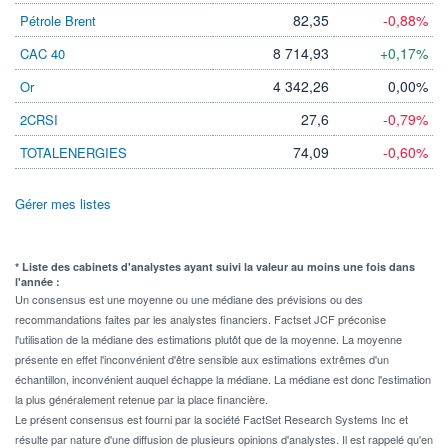
82,35
-0,88%
Pétrole Brent
8 714,93
+0,17%
CAC 40
4 342,26
0,00%
Or
27,6
-0,79%
2CRSI
74,09
-0,60%
TOTALENERGIES
Gérer mes listes
* Liste des cabinets d'analystes ayant suivi la valeur au moins une fois dans
l'année :
Un consensus est une moyenne ou une médiane des prévisions ou des
recommandations faites par les analystes financiers. Factset JCF préconise
l'utilisation de la médiane des estimations plutôt que de la moyenne. La moyenne
présente en effet l'inconvénient d'être sensible aux estimations extrêmes d'un
échantillon, inconvénient auquel échappe la médiane. La médiane est donc l'estimation
la plus généralement retenue par la place financière.
Le présent consensus est fourni par la société FactSet Research Systems Inc et
résulte par nature d'une diffusion de plusieurs opinions d'analystes. Il est rappelé qu'en