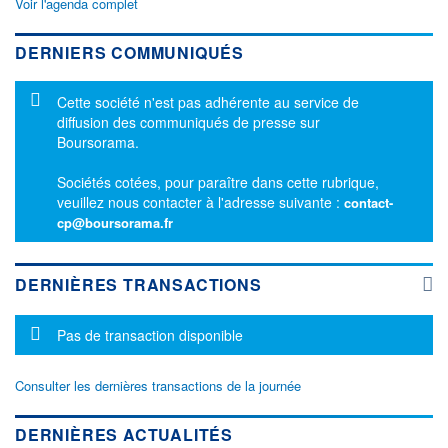
Voir l'agenda complet
DERNIERS COMMUNIQUÉS
Message d'information
Cette société n'est pas adhérente au service de
diffusion des communiqués de presse sur
Boursorama.
Sociétés cotées, pour paraître dans cette rubrique,
veuillez nous contacter à l'adresse suivante :
contact-
cp@boursorama.fr
DERNIÈRES TRANSACTIONS
Message d'information
Pas de transaction disponible
Consulter les dernières transactions de la journée
DERNIÈRES ACTUALITÉS