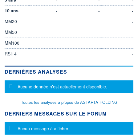
10 ans
-
-
-
MM20
-
MM50
-
MM100
-
RSI14
-
DERNIÈRES ANALYSES
Message d'information
Aucune donnée n'est actuellement disponible.
Toutes les analyses à propos de ASTARTA HOLDING
DERNIERS MESSAGES SUR LE FORUM
Message d'information
Aucun message à afficher