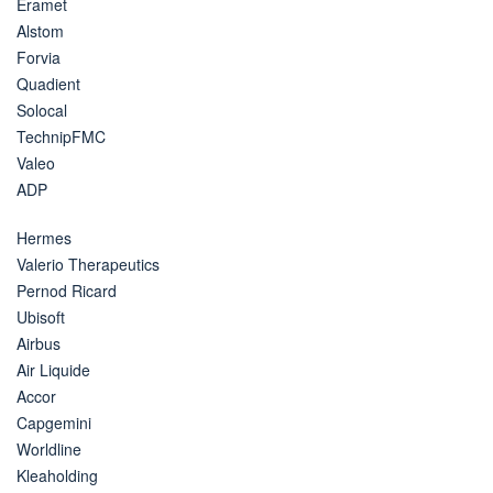
Eramet
Alstom
Forvia
Quadient
Solocal
TechnipFMC
Valeo
ADP
Hermes
Valerio Therapeutics
Pernod Ricard
Ubisoft
Airbus
Air Liquide
Accor
Capgemini
Worldline
Kleaholding