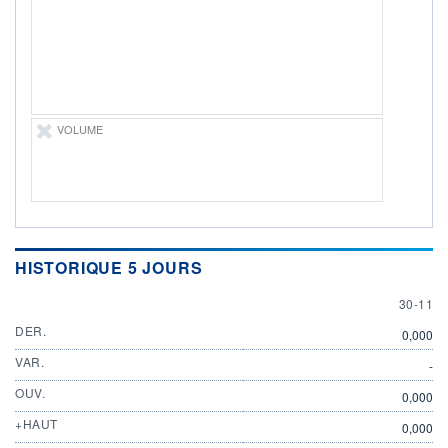
ÉLIGIBILITÉ
Non éligible
Boursobank
+ PORTEFEUILLE
+ LISTE
VOLUME
HISTORIQUE 5 JOURS
30 NOV
30-11
DER.
0,000
VAR.
-
OUV.
0,000
+HAUT
0,000