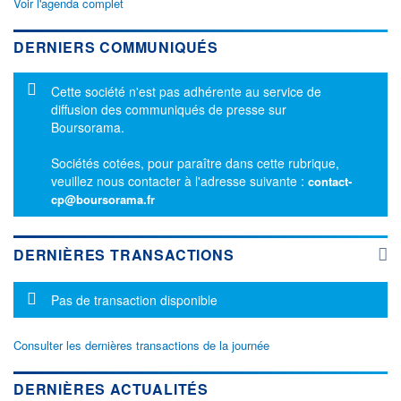
Voir l'agenda complet
DERNIERS COMMUNIQUÉS
Message d'information
Cette société n'est pas adhérente au service de
diffusion des communiqués de presse sur
Boursorama.
Sociétés cotées, pour paraître dans cette rubrique,
veuillez nous contacter à l'adresse suivante :
contact-
cp@boursorama.fr
DERNIÈRES TRANSACTIONS
Message d'information
Pas de transaction disponible
Consulter les dernières transactions de la journée
DERNIÈRES ACTUALITÉS