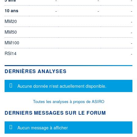
10 ans
-
-
-
MM20
-
MM50
-
MM100
-
RSI14
-
DERNIÈRES ANALYSES
Message d'information
Aucune donnée n'est actuellement disponible.
Toutes les analyses à propos de ASIRO
DERNIERS MESSAGES SUR LE FORUM
Message d'information
Aucun message à afficher