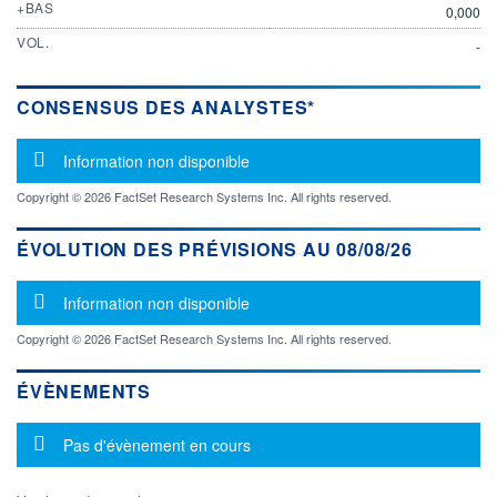
+BAS
0,000
VOL.
-
CONSENSUS DES ANALYSTES*
Message d'information
Information non disponible
Copyright © 2026 FactSet Research Systems Inc. All rights reserved.
ÉVOLUTION DES PRÉVISIONS AU 08/08/26
Message d'information
Information non disponible
Copyright © 2026 FactSet Research Systems Inc. All rights reserved.
ÉVÈNEMENTS
Message d'information
Pas d'évènement en cours