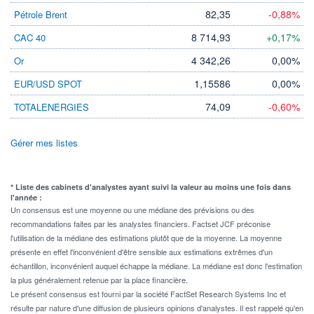
82,35
-0,88%
Pétrole Brent
8 714,93
+0,17%
CAC 40
4 342,26
0,00%
Or
1,15586
0,00%
EUR/USD SPOT
74,09
-0,60%
TOTALENERGIES
Gérer mes listes
* Liste des cabinets d'analystes ayant suivi la valeur au moins une fois dans
l'année :
Un consensus est une moyenne ou une médiane des prévisions ou des
recommandations faites par les analystes financiers. Factset JCF préconise
l'utilisation de la médiane des estimations plutôt que de la moyenne. La moyenne
présente en effet l'inconvénient d'être sensible aux estimations extrêmes d'un
échantillon, inconvénient auquel échappe la médiane. La médiane est donc l'estimation
la plus généralement retenue par la place financière.
Le présent consensus est fourni par la société FactSet Research Systems Inc et
résulte par nature d'une diffusion de plusieurs opinions d'analystes. Il est rappelé qu'en