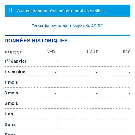
Message d'information
Aucune donnée n'est actuellement disponible.
Toutes les actualités à propos de ASIRO
DONNÉES HISTORIQUES
VAR.
+ HAUT
+ BAS
PÉRIODE
er
1
Janvier
-
-
-
1 semaine
-
-
-
1 mois
-
-
-
3 mois
-
-
-
6 mois
-
-
-
1 an
-
-
-
3 ans
-
-
-
5 ans
-
-
-