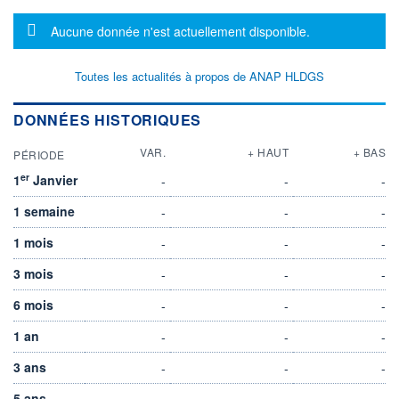
Message d'information
Aucune donnée n'est actuellement disponible.
Toutes les actualités à propos de ANAP HLDGS
DONNÉES HISTORIQUES
VAR.
+ HAUT
+ BAS
PÉRIODE
er
1
Janvier
-
-
-
1 semaine
-
-
-
1 mois
-
-
-
3 mois
-
-
-
6 mois
-
-
-
1 an
-
-
-
3 ans
-
-
-
5 ans
-
-
-