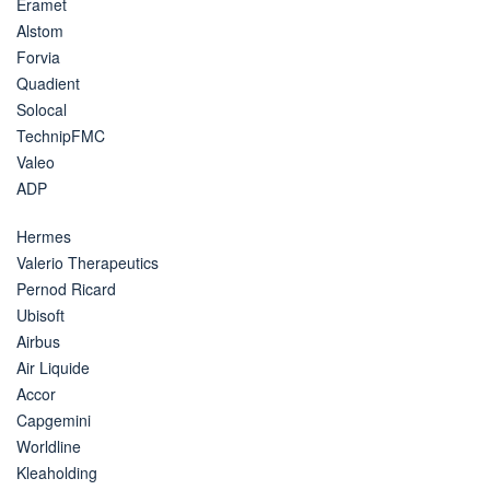
Eramet
Alstom
Forvia
Quadient
Solocal
TechnipFMC
Valeo
ADP
Hermes
Valerio Therapeutics
Pernod Ricard
Ubisoft
Airbus
Air Liquide
Accor
Capgemini
Worldline
Kleaholding