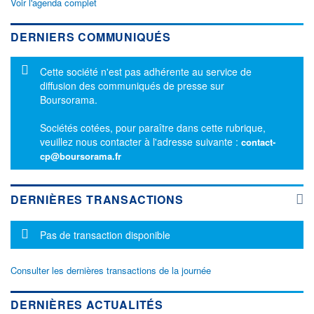
Voir l'agenda complet
DERNIERS COMMUNIQUÉS
Message d'information
Cette société n'est pas adhérente au service de
diffusion des communiqués de presse sur
Boursorama.
Sociétés cotées, pour paraître dans cette rubrique,
veuillez nous contacter à l'adresse suivante :
contact-
cp@boursorama.fr
DERNIÈRES TRANSACTIONS
Message d'information
Pas de transaction disponible
Consulter les dernières transactions de la journée
DERNIÈRES ACTUALITÉS