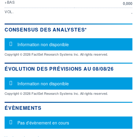
+BAS
0,000
VOL.
-
CONSENSUS DES ANALYSTES*
Message d'information
Information non disponible
Copyright © 2026 FactSet Research Systems Inc. All rights reserved.
ÉVOLUTION DES PRÉVISIONS AU 08/08/26
Message d'information
Information non disponible
Copyright © 2026 FactSet Research Systems Inc. All rights reserved.
ÉVÈNEMENTS
Message d'information
Pas d'évènement en cours