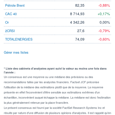
82,35
-0,88%
Pétrole Brent
8 714,93
+0,17%
CAC 40
4 342,26
0,00%
Or
27,6
-0,79%
2CRSI
74,09
-0,60%
TOTALENERGIES
Gérer mes listes
* Liste des cabinets d'analystes ayant suivi la valeur au moins une fois dans
l'année :
Un consensus est une moyenne ou une médiane des prévisions ou des
recommandations faites par les analystes financiers. Factset JCF préconise
l'utilisation de la médiane des estimations plutôt que de la moyenne. La moyenne
présente en effet l'inconvénient d'être sensible aux estimations extrêmes d'un
échantillon, inconvénient auquel échappe la médiane. La médiane est donc l'estimation
la plus généralement retenue par la place financière.
Le présent consensus est fourni par la société FactSet Research Systems Inc et
résulte par nature d'une diffusion de plusieurs opinions d'analystes. Il est rappelé qu'en