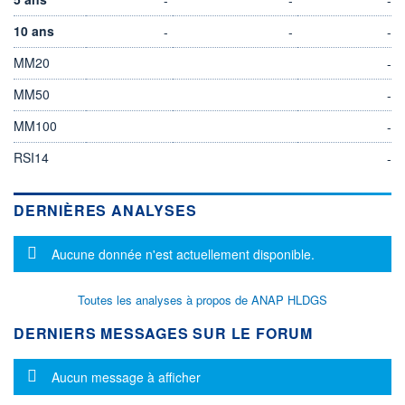
10 ans
-
-
-
MM20
-
MM50
-
MM100
-
RSI14
-
DERNIÈRES ANALYSES
Message d'information
Aucune donnée n'est actuellement disponible.
Toutes les analyses à propos de ANAP HLDGS
DERNIERS MESSAGES SUR LE FORUM
Message d'information
Aucun message à afficher