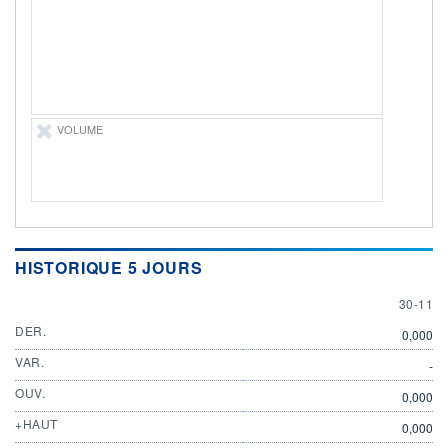
ÉLIGIBILITÉ
Non éligible
Boursobank
+ PORTEFEUILLE
+ LISTE
VOLUME
HISTORIQUE 5 JOURS
30 NOV
30-11
DER.
0,000
VAR.
-
OUV.
0,000
+HAUT
0,000