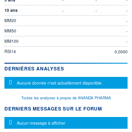
10 ans
-
-
-
MM20
-
MM50
-
MM100
-
RSI14
0,0000
DERNIÈRES ANALYSES
Message d'information
Aucune donnée n'est actuellement disponible.
Toutes les analyses à propos de ANANDA PHARMA
DERNIERS MESSAGES SUR LE FORUM
Message d'information
Aucun message à afficher