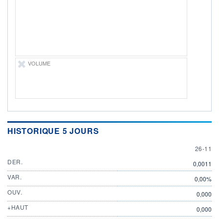
ÉLIGIBILITÉ
Non éligible
Boursobank
+ PORTEFEUILLE
+ LISTE
VOLUME
HISTORIQUE 5 JOURS
26 NOV
26-11
DER.
0,0011
VAR.
0,00%
OUV.
0,000
+HAUT
0,000