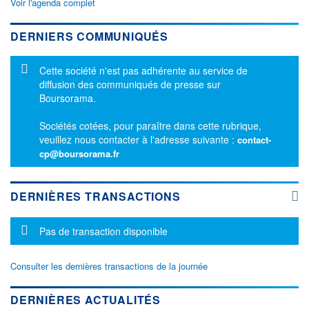
Voir l'agenda complet
DERNIERS COMMUNIQUÉS
Message d'information
Cette société n'est pas adhérente au service de
diffusion des communiqués de presse sur
Boursorama.
Sociétés cotées, pour paraître dans cette rubrique,
veuillez nous contacter à l'adresse suivante :
contact-
cp@boursorama.fr
DERNIÈRES TRANSACTIONS
Message d'information
Pas de transaction disponible
Consulter les dernières transactions de la journée
DERNIÈRES ACTUALITÉS