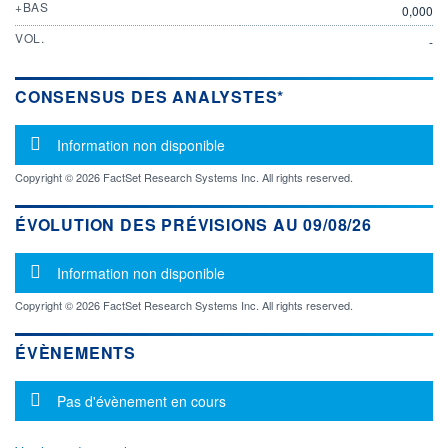
+BAS
0,000
VOL.
-
CONSENSUS DES ANALYSTES*
Message d'information
Information non disponible
Copyright © 2026 FactSet Research Systems Inc. All rights reserved.
ÉVOLUTION DES PRÉVISIONS AU 09/08/26
Message d'information
Information non disponible
Copyright © 2026 FactSet Research Systems Inc. All rights reserved.
ÉVÈNEMENTS
Message d'information
Pas d'évènement en cours