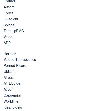
Eramet
Alstom
Forvia
Quadient
Solocal
TechnipFMC
Valeo
ADP
Hermes
Valerio Therapeutics
Pernod Ricard
Ubisoft
Airbus
Air Liquide
Accor
Capgemini
Worldline
Kleaholding