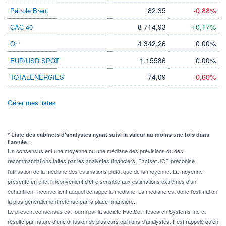
82,35
-0,88%
Pétrole Brent
8 714,93
+0,17%
CAC 40
4 342,26
0,00%
Or
1,15586
0,00%
EUR/USD SPOT
74,09
-0,60%
TOTALENERGIES
Gérer mes listes
* Liste des cabinets d'analystes ayant suivi la valeur au moins une fois dans
l'année :
Un consensus est une moyenne ou une médiane des prévisions ou des
recommandations faites par les analystes financiers. Factset JCF préconise
l'utilisation de la médiane des estimations plutôt que de la moyenne. La moyenne
présente en effet l'inconvénient d'être sensible aux estimations extrêmes d'un
échantillon, inconvénient auquel échappe la médiane. La médiane est donc l'estimation
la plus généralement retenue par la place financière.
Le présent consensus est fourni par la société FactSet Research Systems Inc et
résulte par nature d'une diffusion de plusieurs opinions d'analystes. Il est rappelé qu'en