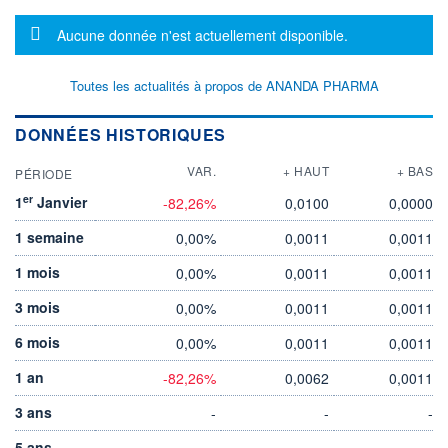
Message d'information
Aucune donnée n'est actuellement disponible.
Toutes les actualités à propos de ANANDA PHARMA
DONNÉES HISTORIQUES
VAR.
+ HAUT
+ BAS
PÉRIODE
er
1
Janvier
-82,26%
0,0100
0,0000
1 semaine
0,00%
0,0011
0,0011
1 mois
0,00%
0,0011
0,0011
3 mois
0,00%
0,0011
0,0011
6 mois
0,00%
0,0011
0,0011
1 an
-82,26%
0,0062
0,0011
3 ans
-
-
-
5 ans
-
-
-