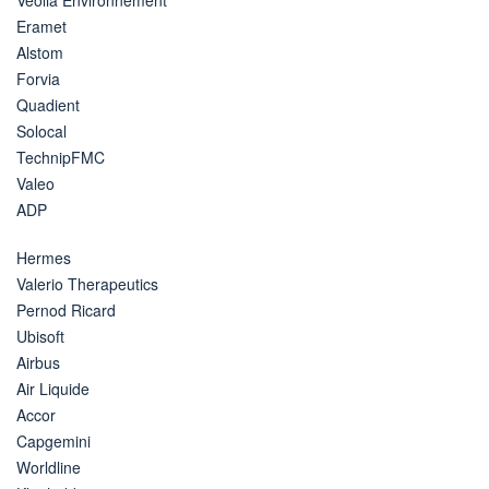
Eramet
Alstom
Forvia
Quadient
Solocal
TechnipFMC
Valeo
ADP
Hermes
Valerio Therapeutics
Pernod Ricard
Ubisoft
Airbus
Air Liquide
Accor
Capgemini
Worldline