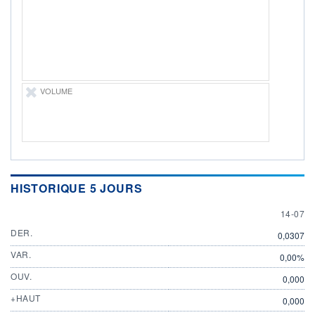
ÉLIGIBILITÉ
Non éligible
Boursobank
+ PORTEFEUILLE
+ LISTE
VOLUME
HISTORIQUE 5 JOURS
14 JULY
14-07
DER.
0,0307
VAR.
0,00%
OUV.
0,000
+HAUT
0,000