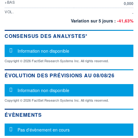
+BAS
0,000
VOL.
-
Variation sur 5 jours :
-41,63%
CONSENSUS DES ANALYSTES*
Message d'information
Information non disponible
Copyright © 2026 FactSet Research Systems Inc. All rights reserved.
ÉVOLUTION DES PRÉVISIONS AU 08/08/26
Message d'information
Information non disponible
Copyright © 2026 FactSet Research Systems Inc. All rights reserved.
ÉVÈNEMENTS
Message d'information
Pas d'évènement en cours