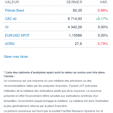
VALEUR
DERNIER
VAR.
82,35
-0,88%
Pétrole Brent
8 714,93
+0,17%
CAC 40
4 342,26
0,00%
Or
1,15586
0,00%
EUR/USD SPOT
27,6
-0,79%
2CRSI
Gérer mes listes
* Liste des cabinets d'analystes ayant suivi la valeur au moins une fois dans
l'année :
Un consensus est une moyenne ou une médiane des prévisions ou des
recommandations faites par les analystes financiers. Factset JCF préconise
l'utilisation de la médiane des estimations plutôt que de la moyenne. La moyenne
présente en effet l'inconvénient d'être sensible aux estimations extrêmes d'un
échantillon, inconvénient auquel échappe la médiane. La médiane est donc l'estimation
la plus généralement retenue par la place financière.
Le présent consensus est fourni par la société FactSet Research Systems Inc et