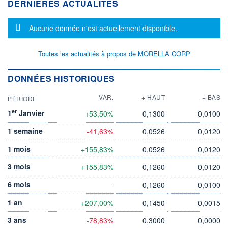
DERNIÈRES ACTUALITÉS
Message d'information
Aucune donnée n'est actuellement disponible.
Toutes les actualités à propos de MORELLA CORP
DONNÉES HISTORIQUES
VAR.
+ HAUT
+ BAS
PÉRIODE
er
1
Janvier
+53,50%
0,1300
0,0100
1 semaine
-41,63%
0,0526
0,0120
1 mois
+155,83%
0,0526
0,0120
3 mois
+155,83%
0,1260
0,0120
6 mois
-
0,1260
0,0100
1 an
+207,00%
0,1450
0,0015
3 ans
-78,83%
0,3000
0,0000