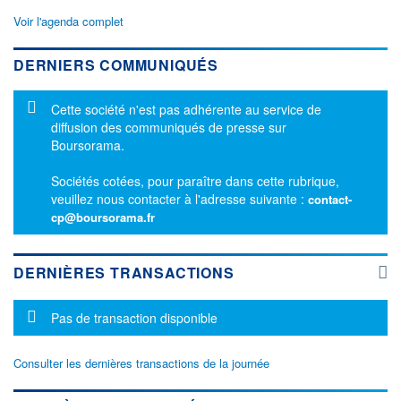
Voir l'agenda complet
DERNIERS COMMUNIQUÉS
Message d'information
Cette société n'est pas adhérente au service de
diffusion des communiqués de presse sur
Boursorama.
Sociétés cotées, pour paraître dans cette rubrique,
veuillez nous contacter à l'adresse suivante :
contact-
cp@boursorama.fr
DERNIÈRES TRANSACTIONS
Message d'information
Pas de transaction disponible
Consulter les dernières transactions de la journée