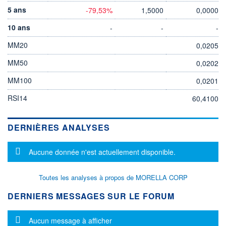
5 ans
-79,53%
1,5000
0,0000
10 ans
-
-
-
MM20
0,0205
MM50
0,0202
MM100
0,0201
RSI14
60,4100
DERNIÈRES ANALYSES
Message d'information
Aucune donnée n'est actuellement disponible.
Toutes les analyses à propos de MORELLA CORP
DERNIERS MESSAGES SUR LE FORUM
Message d'information
Aucun message à afficher