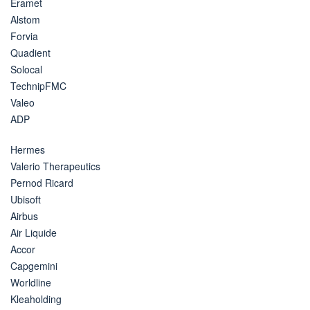
Eramet
Alstom
Forvia
Quadient
Solocal
TechnipFMC
Valeo
ADP
Hermes
Valerio Therapeutics
Pernod Ricard
Ubisoft
Airbus
Air Liquide
Accor
Capgemini
Worldline
Kleaholding