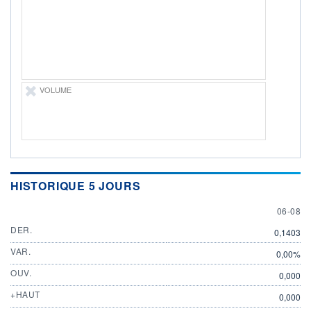
ÉLIGIBILITÉ
Non éligible
Boursobank
+ PORTEFEUILLE
+ LISTE
VOLUME
HISTORIQUE 5 JOURS
6 AUGU
06-08
DER.
0,1403
VAR.
0,00%
OUV.
0,000
+HAUT
0,000