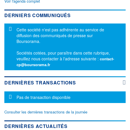
Voir l'agenda complet
DERNIERS COMMUNIQUÉS
Message d'information
Cette société n'est pas adhérente au service de
diffusion des communiqués de presse sur
Boursorama.
Sociétés cotées, pour paraître dans cette rubrique,
veuillez nous contacter à l'adresse suivante :
contact-
cp@boursorama.fr
DERNIÈRES TRANSACTIONS
Message d'information
Pas de transaction disponible
Consulter les dernières transactions de la journée
DERNIÈRES ACTUALITÉS