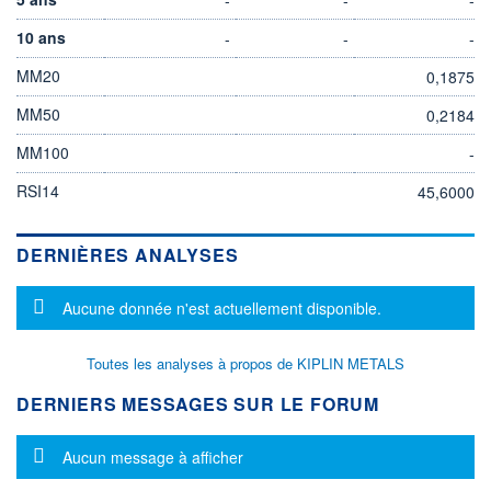
10 ans
-
-
-
MM20
0,1875
MM50
0,2184
MM100
-
RSI14
45,6000
DERNIÈRES ANALYSES
Message d'information
Aucune donnée n'est actuellement disponible.
Toutes les analyses à propos de KIPLIN METALS
DERNIERS MESSAGES SUR LE FORUM
Message d'information
Aucun message à afficher