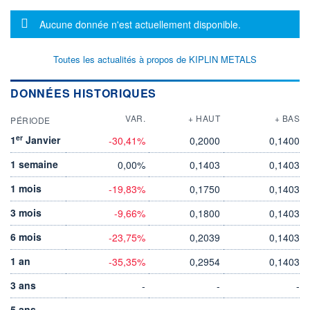
Message d'information
Aucune donnée n'est actuellement disponible.
Toutes les actualités à propos de KIPLIN METALS
DONNÉES HISTORIQUES
VAR.
+ HAUT
+ BAS
PÉRIODE
er
1
Janvier
-30,41%
0,2000
0,1400
1 semaine
0,00%
0,1403
0,1403
1 mois
-19,83%
0,1750
0,1403
3 mois
-9,66%
0,1800
0,1403
6 mois
-23,75%
0,2039
0,1403
1 an
-35,35%
0,2954
0,1403
3 ans
-
-
-
5 ans
-
-
-