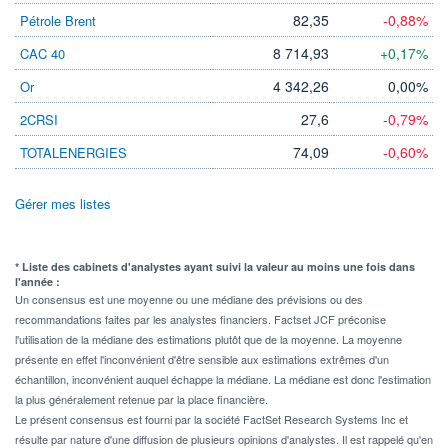
82,35
-0,88%
Pétrole Brent
8 714,93
+0,17%
CAC 40
4 342,26
0,00%
Or
27,6
-0,79%
2CRSI
74,09
-0,60%
TOTALENERGIES
Gérer mes listes
* Liste des cabinets d'analystes ayant suivi la valeur au moins une fois dans
l'année :
Un consensus est une moyenne ou une médiane des prévisions ou des
recommandations faites par les analystes financiers. Factset JCF préconise
l'utilisation de la médiane des estimations plutôt que de la moyenne. La moyenne
présente en effet l'inconvénient d'être sensible aux estimations extrêmes d'un
échantillon, inconvénient auquel échappe la médiane. La médiane est donc l'estimation
la plus généralement retenue par la place financière.
Le présent consensus est fourni par la société FactSet Research Systems Inc et
résulte par nature d'une diffusion de plusieurs opinions d'analystes. Il est rappelé qu'en