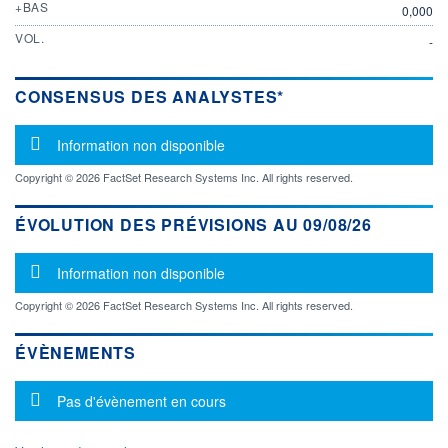
+BAS
0,000
VOL.
-
CONSENSUS DES ANALYSTES*
Message d'information
Information non disponible
Copyright © 2026 FactSet Research Systems Inc. All rights reserved.
ÉVOLUTION DES PRÉVISIONS AU 09/08/26
Message d'information
Information non disponible
Copyright © 2026 FactSet Research Systems Inc. All rights reserved.
ÉVÈNEMENTS
Message d'information
Pas d'évènement en cours