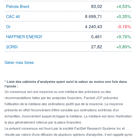
83,02
+4,53%
Pétrole Brent
8 699,71
+0,35%
CAC 40
4 240,43
-0,16%
Or
0,461
+9,76%
HAFFNER ENERGY
27,82
+0,80%
2CRSI
Gérer mes listes
* Liste des cabinets d'analystes ayant suivi la valeur au moins une fois dans
l'année :
Un consensus est une moyenne ou une médiane des prévisions ou des
recommandations faites par les analystes financiers. Factset JCF préconise
l'utilisation de la médiane des estimations plutôt que de la moyenne. La moyenne
présente en effet l'inconvénient d'être sensible aux estimations extrêmes d'un
échantillon, inconvénient auquel échappe la médiane. La médiane est donc l'estimation
la plus généralement retenue par la place financière.
Le présent consensus est fourni par la société FactSet Research Systems Inc et
résulte par nature d'une diffusion de plusieurs opinions d'analystes. Il est rappelé qu'en