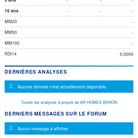
10 ans
-
-
-
MM20
-
MM50
-
MM100
-
RSI14
0,0000
DERNIÈRES ANALYSES
Message d'information
Aucune donnée n'est actuellement disponible.
Toutes les analyses à propos de AR HOMES BARON
DERNIERS MESSAGES SUR LE FORUM
Message d'information
Aucun message à afficher