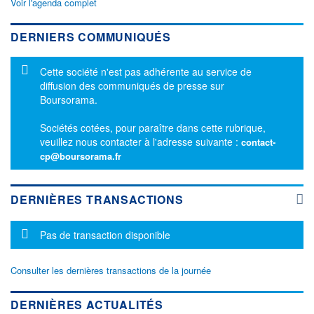
Voir l'agenda complet
DERNIERS COMMUNIQUÉS
Message d'information
Cette société n'est pas adhérente au service de
diffusion des communiqués de presse sur
Boursorama.
Sociétés cotées, pour paraître dans cette rubrique,
veuillez nous contacter à l'adresse suivante :
contact-
cp@boursorama.fr
DERNIÈRES TRANSACTIONS
Message d'information
Pas de transaction disponible
Consulter les dernières transactions de la journée
DERNIÈRES ACTUALITÉS