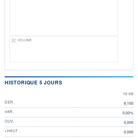
ÉLIGIBILITÉ
Non éligible
Boursobank
+ PORTEFEUILLE
+ LISTE
VOLUME
HISTORIQUE 5 JOURS
10 JUN
10-06
DER.
6,100
VAR.
0,00%
OUV.
0,000
+HAUT
0,000