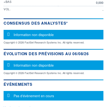
+BAS
0,000
VOL.
-
CONSENSUS DES ANALYSTES*
Message d'information
Information non disponible
Copyright © 2026 FactSet Research Systems Inc. All rights reserved.
ÉVOLUTION DES PRÉVISIONS AU 06/08/26
Message d'information
Information non disponible
Copyright © 2026 FactSet Research Systems Inc. All rights reserved.
ÉVÈNEMENTS
Message d'information
Pas d'évènement en cours