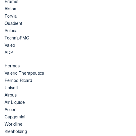
Eramet
Alstom
Forvia
Quadient
Solocal
TechnipFMC
Valeo
ADP
Hermes
Valerio Therapeutics
Pernod Ricard
Ubisoft
Airbus
Air Liquide
Accor
Capgemini
Worldline
Kleaholding