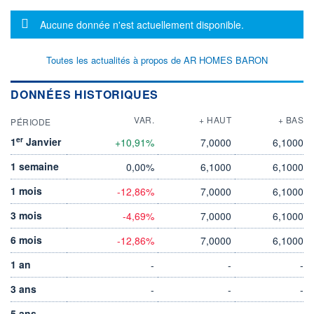
Message d'information
Aucune donnée n'est actuellement disponible.
Toutes les actualités à propos de AR HOMES BARON
DONNÉES HISTORIQUES
VAR.
+ HAUT
+ BAS
PÉRIODE
er
1
Janvier
+10,91%
7,0000
6,1000
1 semaine
0,00%
6,1000
6,1000
1 mois
-12,86%
7,0000
6,1000
3 mois
-4,69%
7,0000
6,1000
6 mois
-12,86%
7,0000
6,1000
1 an
-
-
-
3 ans
-
-
-
5 ans
-
-
-