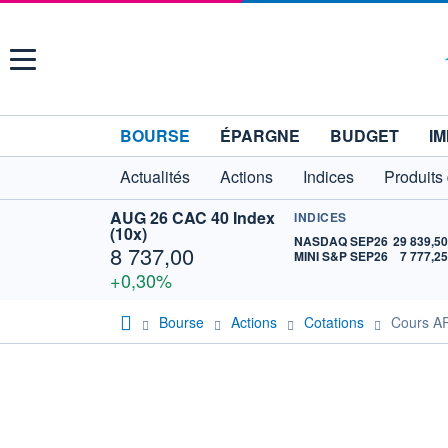
Menu
BOURSE
ÉPARGNE
BUDGET
IM
Actualités
Actions
Indices
Produits
AUG 26 CAC 40 Index
INDICES
(10x)
NASDAQ SEP26
29 839,5
8 737,00
MINI S&P SEP26
7 777,2
+0,30%
Bourse
Actions
Cotations
Cours A