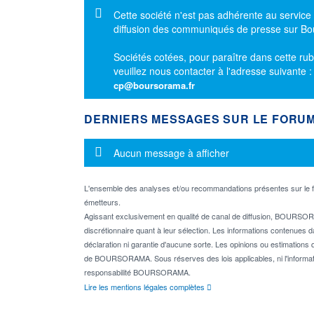
Message d'information
Cette société n'est pas adhérente au service
diffusion des communiqués de presse sur B
Sociétés cotées, pour paraître dans cette rub
veuillez nous contacter à l'adresse suivante 
cp@boursorama.fr
DERNIERS MESSAGES SUR LE FORU
Message d'information
Aucun message à afficher
L'ensemble des analyses et/ou recommandations présentes sur l
émetteurs.
Agissant exclusivement en qualité de canal de diffusion, BOURSORA
discrétionnaire quant à leur sélection. Les informations contenues 
déclaration ni garantie d'aucune sorte. Les opinions ou estimations q
de BOURSORAMA. Sous réserves des lois applicables, ni l'informati
responsabilité BOURSORAMA.
Lire les mentions légales complètes