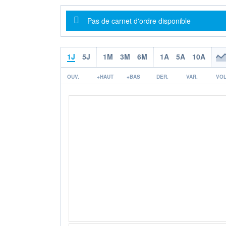
Message d'information
Pas de carnet d'ordre disponible
1J
5J
1M
3M
6M
1A
5A
10A
OUV.
+HAUT
+BAS
DER.
VAR.
VOL