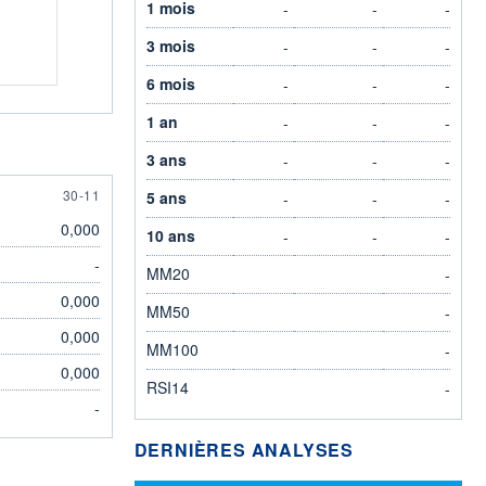
1 mois
-
-
-
3 mois
-
-
-
6 mois
-
-
-
1 an
-
-
-
3 ans
-
-
-
30 NOVEMBER
30-11
5 ans
-
-
-
0,000
10 ans
-
-
-
-
MM20
-
0,000
MM50
-
0,000
MM100
-
0,000
RSI14
-
-
DERNIÈRES ANALYSES