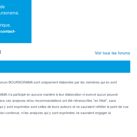
 de
oursorama.
rique,
:
contact-
M
Voir tous les forums
e forum BOURSORAMA sont uniquement élaborées par les membres qui en sont
MA n'a participé en aucune manière à leur élaboration ni exercé aucun pouvoir
dans ces analyses et/ou recommandations ont été retranscrites "en l'état", sans
ui y sont exprimées sont celles de leurs auteurs et ne sauraient refléter le point de vue
on contenue, ni les analyses qui y sont exprimées ne sauraient engager la