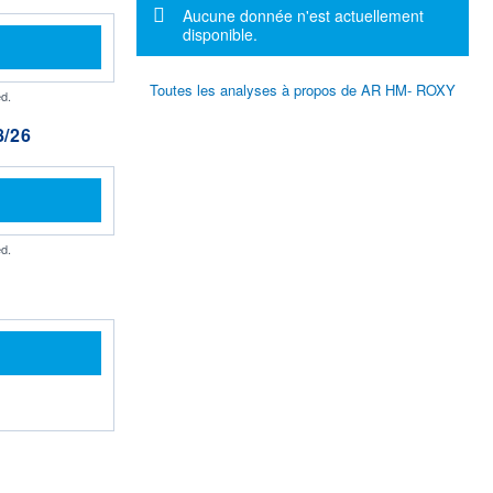
Message d'information
Aucune donnée n'est actuellement
disponible.
Toutes les analyses à propos de AR HM- ROXY
d.
/26
d.