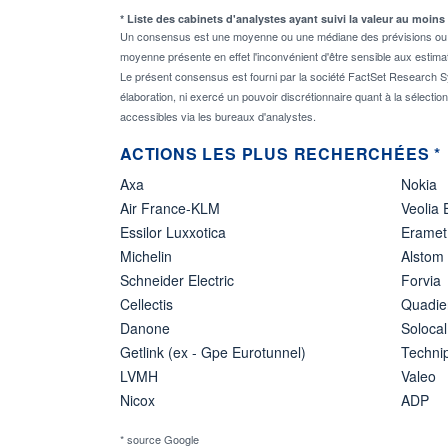
* Liste des cabinets d'analystes ayant suivi la valeur au moins
Un consensus est une moyenne ou une médiane des prévisions ou des
moyenne présente en effet l'inconvénient d'être sensible aux estima
Le présent consensus est fourni par la société FactSet Research Sy
élaboration, ni exercé un pouvoir discrétionnaire quant à la sélectio
accessibles via les bureaux d'analystes.
ACTIONS LES PLUS RECHERCHÉES *
Axa
Nokia
Air France-KLM
Veolia
Essilor Luxxotica
Eramet
Michelin
Alstom
Schneider Electric
Forvia
Cellectis
Quadie
Danone
Solocal
Getlink (ex - Gpe Eurotunnel)
Techn
LVMH
Valeo
Nicox
ADP
* source Google