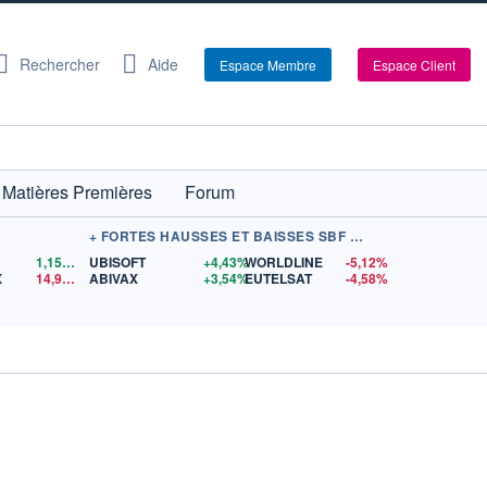
Rechercher
Aide
Espace Membre
Espace Client
Matières Premières
Forum
+ FORTES HAUSSES ET BAISSES SBF 120
1,1559
$US
UBISOFT
+4,43%
WORLDLINE
-5,12%
X
14,90
$US
ABIVAX
+3,54%
EUTELSAT
-4,58%