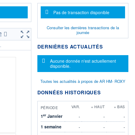
Message d'information
Pas de transaction disponible
Consulter les dernières transactions de la
journée
DERNIÈRES ACTUALITÉS
.
Message d'information
Aucune donnée n'est actuellement
disponible.
Toutes les actualités à propos de AR HM- ROXY
DONNÉES HISTORIQUES
VAR.
+ HAUT
+ BAS
PÉRIODE
er
1
Janvier
-
-
-
1 semaine
-
-
-