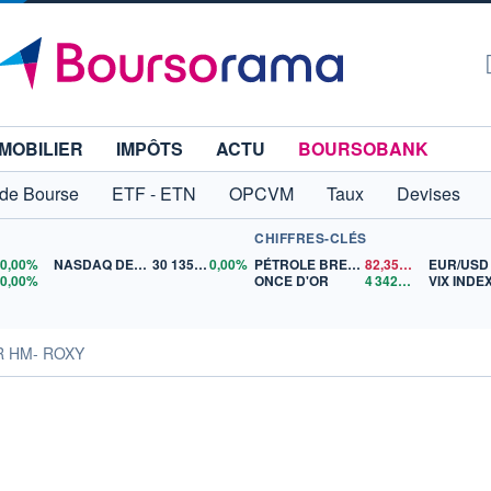
MOBILIER
IMPÔTS
ACTU
BOURSOBANK
 de Bourse
ETF - ETN
OPCVM
Taux
Devises
CHIFFRES-CLÉS
0
0,00%
NASDAQ DEC26
30 135,00
0,00%
PÉTROLE BRENT
82,35
$US
EUR/USD
5
0,00%
ONCE D'OR
4 342,26
$US
VIX INDE
R HM- ROXY