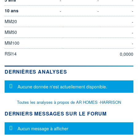
10 ans
-
-
-
MM20
-
MM50
-
MM100
-
RSI14
0,0000
DERNIÈRES ANALYSES
Message d'information
Aucune donnée n'est actuellement disponible.
Toutes les analyses à propos de AR HOMES -HARRISON
DERNIERS MESSAGES SUR LE FORUM
Message d'information
Aucun message à afficher