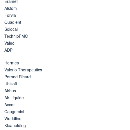
Eramet
Alstom
Forvia
Quadient
Solocal
TechnipFMC
Valeo
ADP
Hermes
Valerio Therapeutics
Pernod Ricard
Ubisoft
Airbus
Air Liquide
Accor
Capgemini
Worldline
Kleaholding