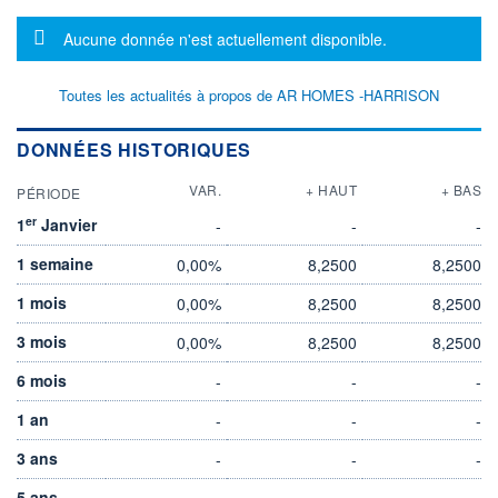
Message d'information
Aucune donnée n'est actuellement disponible.
Toutes les actualités à propos de AR HOMES -HARRISON
DONNÉES HISTORIQUES
VAR.
+ HAUT
+ BAS
PÉRIODE
er
1
Janvier
-
-
-
1 semaine
0,00%
8,2500
8,2500
1 mois
0,00%
8,2500
8,2500
3 mois
0,00%
8,2500
8,2500
6 mois
-
-
-
1 an
-
-
-
3 ans
-
-
-
5 ans
-
-
-