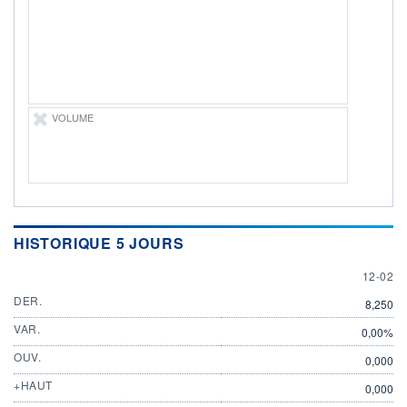
ÉLIGIBILITÉ
Non éligible
Boursobank
+ PORTEFEUILLE
+ LISTE
VOLUME
HISTORIQUE 5 JOURS
12 FEB
12-02
DER.
8,250
VAR.
0,00%
OUV.
0,000
+HAUT
0,000