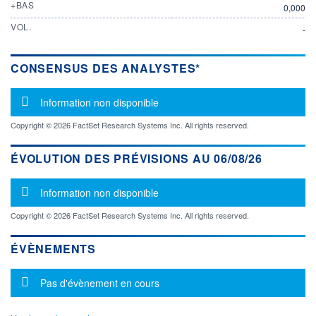
+BAS
0,000
VOL.
-
CONSENSUS DES ANALYSTES*
Message d'information
Information non disponible
Copyright © 2026 FactSet Research Systems Inc. All rights reserved.
ÉVOLUTION DES PRÉVISIONS AU 06/08/26
Message d'information
Information non disponible
Copyright © 2026 FactSet Research Systems Inc. All rights reserved.
ÉVÈNEMENTS
Message d'information
Pas d'évènement en cours