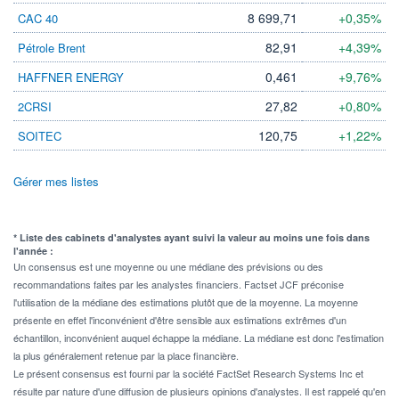
8 699,71
+0,35%
CAC 40
82,91
+4,39%
Pétrole Brent
0,461
+9,76%
HAFFNER ENERGY
27,82
+0,80%
2CRSI
120,75
+1,22%
SOITEC
Gérer mes listes
* Liste des cabinets d'analystes ayant suivi la valeur au moins une fois dans
l'année :
Un consensus est une moyenne ou une médiane des prévisions ou des
recommandations faites par les analystes financiers. Factset JCF préconise
l'utilisation de la médiane des estimations plutôt que de la moyenne. La moyenne
présente en effet l'inconvénient d'être sensible aux estimations extrêmes d'un
échantillon, inconvénient auquel échappe la médiane. La médiane est donc l'estimation
la plus généralement retenue par la place financière.
Le présent consensus est fourni par la société FactSet Research Systems Inc et
résulte par nature d'une diffusion de plusieurs opinions d'analystes. Il est rappelé qu'en