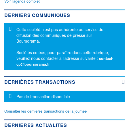
Voir l'agenda complet
DERNIERS COMMUNIQUÉS
Message d'information
Cette société n'est pas adhérente au service de
diffusion des communiqués de presse sur
Boursorama.
Sociétés cotées, pour paraître dans cette rubrique,
veuillez nous contacter à l'adresse suivante :
contact-
cp@boursorama.fr
DERNIÈRES TRANSACTIONS
Message d'information
Pas de transaction disponible
Consulter les dernières transactions de la journée
DERNIÈRES ACTUALITÉS