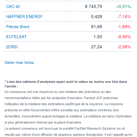
8 743,79
+0,51%
CAC 40
0,428
-7,16%
HAFFNER ENERGY
81,68
-1,69%
Pétrole Brent
1,93
-9,90%
EUTELSAT
27,24
-2,08%
2CRSI
Gérer mes listes
* Liste des cabinets d'analystes ayant suivi la valeur au moins une fois dans
l'année :
Un consensus est une moyenne ou une médiane des prévisions ou des
recommandations faites par les analystes financiers. Factset JCF préconise
l'utilisation de la médiane des estimations plutôt que de la moyenne. La moyenne
présente en effet l'inconvénient d'être sensible aux estimations extrêmes d'un
échantillon, inconvénient auquel échappe la médiane. La médiane est donc l'estimation
la plus généralement retenue par la place financière.
Le présent consensus est fourni par la société FactSet Research Systems Inc et
résulte par nature d'une diffusion de plusieurs opinions d'analystes. Il est rappelé qu'en