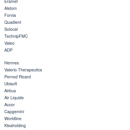
Eramet
Alstom
Forvia
Quadient
Solocal
TechnipFMC
Valeo
ADP
Hermes
Valerio Therapeutics
Pernod Ricard
Ubisoft
Airbus
Air Liquide
Accor
Capgemini
Worldline
Kleaholding