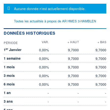
Message d'information
Aucune donnée n'est actuellement disponible.
Toutes les actualités à propos de AR HMES 3-HAMBLEN
DONNÉES HISTORIQUES
VAR.
+ HAUT
+ BAS
PÉRIODE
er
1
Janvier
0,00%
9,7000
9,7000
1 semaine
0,00%
9,7000
9,7000
1 mois
0,00%
9,7000
9,7000
3 mois
0,00%
9,7000
9,7000
6 mois
0,00%
9,7000
9,7000
1 an
-
-
-
3 ans
-
-
-
5 ans
-
-
-