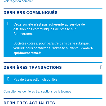
Voir l'agenda complet
DERNIERS COMMUNIQUÉS
Message d'information
Cette société n'est pas adhérente au service de
diffusion des communiqués de presse sur
Boursorama.
Sociétés cotées, pour paraître dans cette rubrique,
veuillez nous contacter à l'adresse suivante :
contact-
cp@boursorama.fr
DERNIÈRES TRANSACTIONS
Message d'information
Pas de transaction disponible
Consulter les dernières transactions de la journée
DERNIÈRES ACTUALITÉS