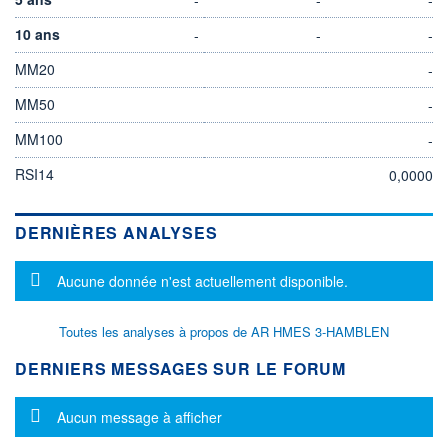
10 ans
-
-
-
MM20
-
MM50
-
MM100
-
RSI14
0,0000
DERNIÈRES ANALYSES
Message d'information
Aucune donnée n'est actuellement disponible.
Toutes les analyses à propos de AR HMES 3-HAMBLEN
DERNIERS MESSAGES SUR LE FORUM
Message d'information
Aucun message à afficher