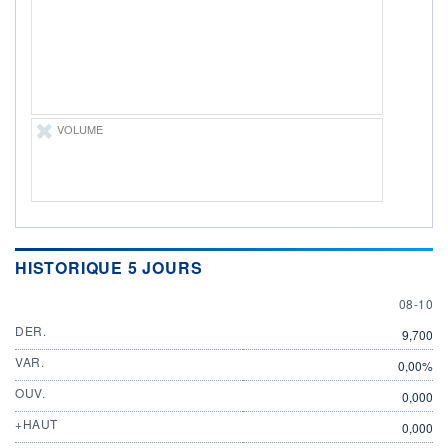
ÉLIGIBILITÉ
Non éligible
Boursobank
+ PORTEFEUILLE
+ LISTE
VOLUME
HISTORIQUE 5 JOURS
8 OCTO
08-10
DER.
9,700
VAR.
0,00%
OUV.
0,000
+HAUT
0,000