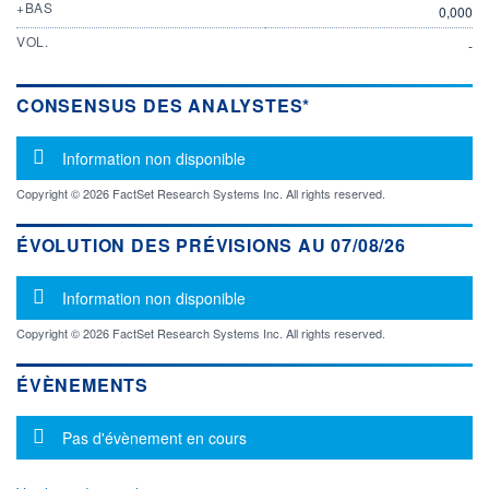
+BAS
0,000
VOL.
-
CONSENSUS DES ANALYSTES*
Message d'information
Information non disponible
Copyright © 2026 FactSet Research Systems Inc. All rights reserved.
ÉVOLUTION DES PRÉVISIONS AU 07/08/26
Message d'information
Information non disponible
Copyright © 2026 FactSet Research Systems Inc. All rights reserved.
ÉVÈNEMENTS
Message d'information
Pas d'évènement en cours