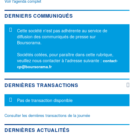
Voir l'agenda complet
DERNIERS COMMUNIQUÉS
Message d'information
Cette société n'est pas adhérente au service de
diffusion des communiqués de presse sur
Boursorama.
Sociétés cotées, pour paraître dans cette rubrique,
veuillez nous contacter à l'adresse suivante :
contact-
cp@boursorama.fr
DERNIÈRES TRANSACTIONS
Message d'information
Pas de transaction disponible
Consulter les dernières transactions de la journée
DERNIÈRES ACTUALITÉS