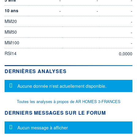
10 ans
-
-
-
MM20
-
MM50
-
MM100
-
RSI14
0,0000
DERNIÈRES ANALYSES
Message d'information
Aucune donnée n'est actuellement disponible.
Toutes les analyses à propos de AR HOMES 3-FRANCES
DERNIERS MESSAGES SUR LE FORUM
Message d'information
Aucun message à afficher