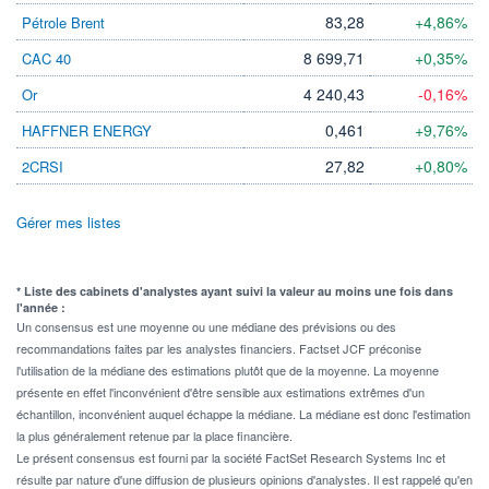
83,28
+4,86%
Pétrole Brent
8 699,71
+0,35%
CAC 40
4 240,43
-0,16%
Or
0,461
+9,76%
HAFFNER ENERGY
27,82
+0,80%
2CRSI
Gérer mes listes
* Liste des cabinets d'analystes ayant suivi la valeur au moins une fois dans
l'année :
Un consensus est une moyenne ou une médiane des prévisions ou des
recommandations faites par les analystes financiers. Factset JCF préconise
l'utilisation de la médiane des estimations plutôt que de la moyenne. La moyenne
présente en effet l'inconvénient d'être sensible aux estimations extrêmes d'un
échantillon, inconvénient auquel échappe la médiane. La médiane est donc l'estimation
la plus généralement retenue par la place financière.
Le présent consensus est fourni par la société FactSet Research Systems Inc et
résulte par nature d'une diffusion de plusieurs opinions d'analystes. Il est rappelé qu'en