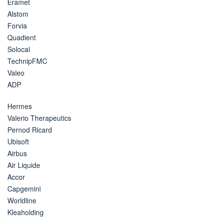
Eramet
Alstom
Forvia
Quadient
Solocal
TechnipFMC
Valeo
ADP
Hermes
Valerio Therapeutics
Pernod Ricard
Ubisoft
Airbus
Air Liquide
Accor
Capgemini
Worldline
Kleaholding