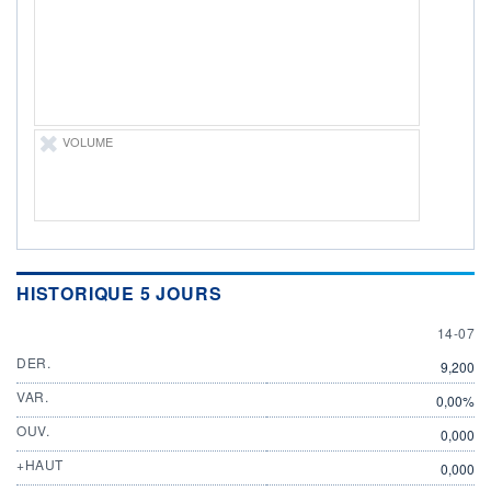
ÉLIGIBILITÉ
Non éligible
Boursobank
+ PORTEFEUILLE
+ LISTE
VOLUME
HISTORIQUE 5 JOURS
14 JULY
14-07
DER.
9,200
VAR.
0,00%
OUV.
0,000
+HAUT
0,000