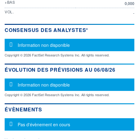
+BAS
0,000
VOL.
-
CONSENSUS DES ANALYSTES*
Message d'information
Information non disponible
Copyright © 2026 FactSet Research Systems Inc. All rights reserved.
ÉVOLUTION DES PRÉVISIONS AU 06/08/26
Message d'information
Information non disponible
Copyright © 2026 FactSet Research Systems Inc. All rights reserved.
ÉVÈNEMENTS
Message d'information
Pas d'évènement en cours