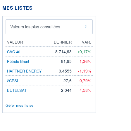
MES LISTES
Valeurs les plus consultées
VALEUR
DERNIER
VAR.
8 714,93
+0,17%
CAC 40
81,95
-1,36%
Pétrole Brent
0,4555
-1,19%
HAFFNER ENERGY
27,6
-0,79%
2CRSI
2,044
-4,58%
EUTELSAT
Gérer mes listes