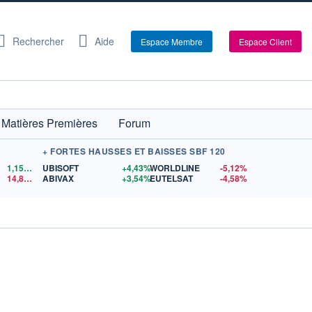
Rechercher
Aide
Espace Membre
Espace Client
Matières Premières
Forum
+ FORTES HAUSSES ET BAISSES SBF 120
1,1561
$US
UBISOFT
+4,43%
WORLDLINE
-5,12%
14,86
$US
ABIVAX
+3,54%
EUTELSAT
-4,58%