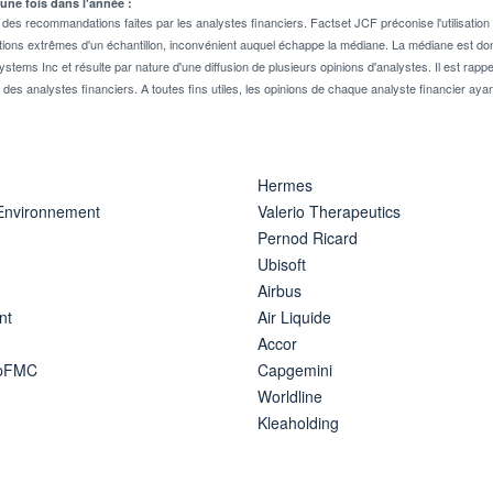
 une fois dans l'année :
 recommandations faites par les analystes financiers. Factset JCF préconise l'utilisation 
tions extrêmes d'un échantillon, inconvénient auquel échappe la médiane. La médiane est donc
stems Inc et résulte par nature d'une diffusion de plusieurs opinions d'analystes. Il est 
n des analystes financiers. A toutes fins utiles, les opinions de chaque analyste financier aya
Hermes
 Environnement
Valerio Therapeutics
Pernod Ricard
Ubisoft
Airbus
nt
Air Liquide
Accor
ipFMC
Capgemini
Worldline
Kleaholding