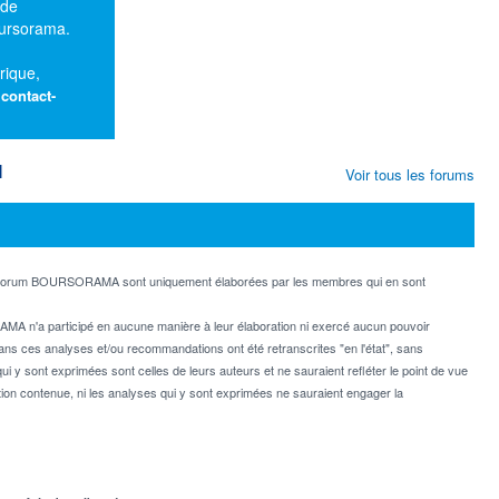
 de
oursorama.
rique,
:
contact-
M
Voir tous les forums
e forum BOURSORAMA sont uniquement élaborées par les membres qui en sont
MA n'a participé en aucune manière à leur élaboration ni exercé aucun pouvoir
dans ces analyses et/ou recommandations ont été retranscrites "en l'état", sans
ui y sont exprimées sont celles de leurs auteurs et ne sauraient refléter le point de vue
on contenue, ni les analyses qui y sont exprimées ne sauraient engager la