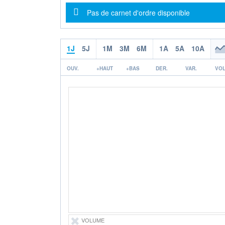
Message d'information
Pas de carnet d'ordre disponible
1J
5J
1M
3M
6M
1A
5A
10A
OUV.
+HAUT
+BAS
DER.
VAR.
VOL
VOLUME