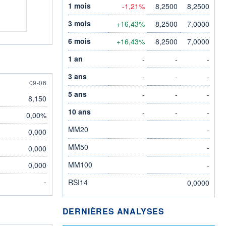
1 mois
-1,21%
8,2500
8,2500
3 mois
+16,43%
8,2500
7,0000
6 mois
+16,43%
8,2500
7,0000
1 an
-
-
-
3 ans
-
-
-
9 JUNE
09-06
5 ans
-
-
-
8,150
10 ans
-
-
-
0,00%
MM20
-
0,000
MM50
-
0,000
MM100
0,000
-
-
RSI14
0,0000
DERNIÈRES ANALYSES