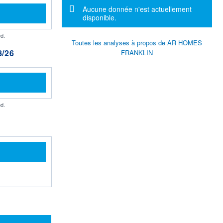
Message d'information
Aucune donnée n'est actuellement
disponible.
d.
Toutes les analyses à propos de AR HOMES
/26
FRANKLIN
d.