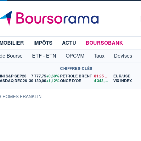
MOBILIER
IMPÔTS
ACTU
BOURSOBANK
 de Bourse
ETF - ETN
OPCVM
Taux
Devises
CHIFFRES-CLÉS
INI S&P SEP26
7 777,75
+0,60%
PÉTROLE BRENT
81,95
$US
EUR/USD
ASDAQ DEC26
30 130,00
+1,12%
ONCE D'OR
4 343,49
$US
VIX INDEX
AR HOMES FRANKLIN