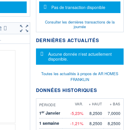
Message d'information
Pas de transaction disponible
Consulter les dernières transactions de la
journée
DERNIÈRES ACTUALITÉS
.
Message d'information
Aucune donnée n'est actuellement
disponible.
Toutes les actualités à propos de AR HOMES
FRANKLIN
DONNÉES HISTORIQUES
VAR.
+ HAUT
+ BAS
PÉRIODE
er
1
Janvier
-5,23%
8,2500
7,0000
1 semaine
-1,21%
8,2500
8,2500