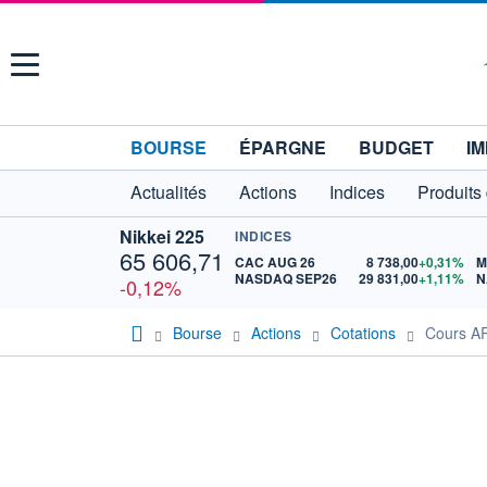
Menu
BOURSE
ÉPARGNE
BUDGET
IM
Actualités
Actions
Indices
Produits
Nikkei 225
INDICES
65 606,71
CAC AUG 26
8 738,00
+0,31%
M
NASDAQ SEP26
29 831,00
+1,11%
N
-0,12%
Bourse
Actions
Cotations
Cours 