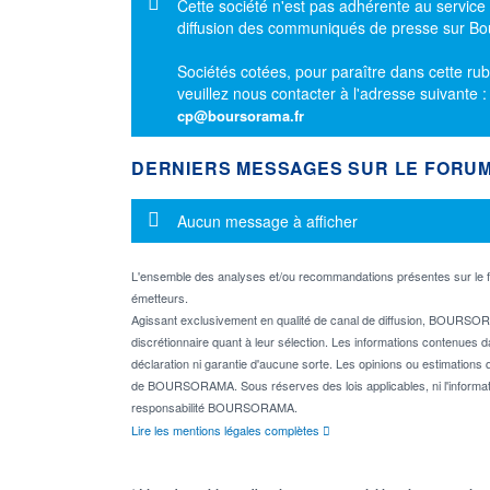
Message d'information
Cette société n'est pas adhérente au service
diffusion des communiqués de presse sur B
Sociétés cotées, pour paraître dans cette rub
veuillez nous contacter à l'adresse suivante 
cp@boursorama.fr
DERNIERS MESSAGES SUR LE FORU
Message d'information
Aucun message à afficher
L'ensemble des analyses et/ou recommandations présentes sur l
émetteurs.
Agissant exclusivement en qualité de canal de diffusion, BOURSORA
discrétionnaire quant à leur sélection. Les informations contenues 
déclaration ni garantie d'aucune sorte. Les opinions ou estimations q
de BOURSORAMA. Sous réserves des lois applicables, ni l'informati
responsabilité BOURSORAMA.
Lire les mentions légales complètes