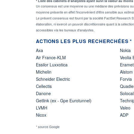
* Liste des cabinets d'analystes ayant suivi la valeur au moins
Un consensus est une moyenne ou une médiane des prévisions ou des
moyenne présente en effet l'inconvénient d'être sensible aux estima
Le présent consensus est fourni par la société FactSet Research Sy
élaboration, ni exercé un pouvoir discrétionnaire quant à la sélectio
accessibles via les bureaux d'analystes.
ACTIONS LES PLUS RECHERCHÉES *
Axa
Nokia
Air France-KLM
Veolia
Essilor Luxxotica
Eramet
Michelin
Alstom
Schneider Electric
Forvia
Cellectis
Quadie
Danone
Solocal
Getlink (ex - Gpe Eurotunnel)
Techn
LVMH
Valeo
Nicox
ADP
* source Google