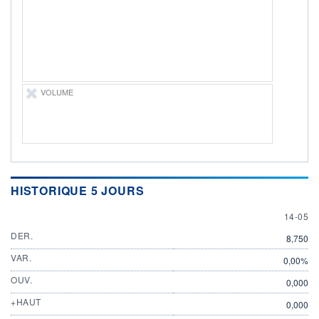
ÉLIGIBILITÉ
Non éligible
Boursobank
+ PORTEFEUILLE
+ LISTE
VOLUME
HISTORIQUE 5 JOURS
14 MAY
14-05
DER.
8,750
VAR.
0,00%
OUV.
0,000
+HAUT
0,000