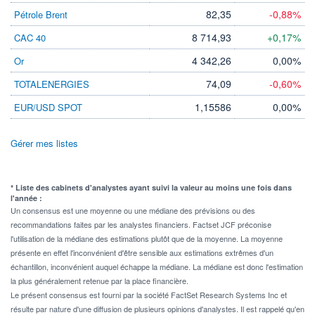
82,35
-0,88%
Pétrole Brent
8 714,93
+0,17%
CAC 40
4 342,26
0,00%
Or
74,09
-0,60%
TOTALENERGIES
1,15586
0,00%
EUR/USD SPOT
Gérer mes listes
* Liste des cabinets d'analystes ayant suivi la valeur au moins une fois dans
l'année :
Un consensus est une moyenne ou une médiane des prévisions ou des
recommandations faites par les analystes financiers. Factset JCF préconise
l'utilisation de la médiane des estimations plutôt que de la moyenne. La moyenne
présente en effet l'inconvénient d'être sensible aux estimations extrêmes d'un
échantillon, inconvénient auquel échappe la médiane. La médiane est donc l'estimation
la plus généralement retenue par la place financière.
Le présent consensus est fourni par la société FactSet Research Systems Inc et
résulte par nature d'une diffusion de plusieurs opinions d'analystes. Il est rappelé qu'en