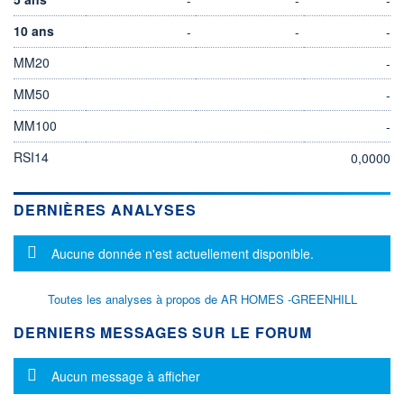
10 ans
-
-
-
MM20
-
MM50
-
MM100
-
RSI14
0,0000
DERNIÈRES ANALYSES
Message d'information
Aucune donnée n'est actuellement disponible.
Toutes les analyses à propos de AR HOMES -GREENHILL
DERNIERS MESSAGES SUR LE FORUM
Message d'information
Aucun message à afficher