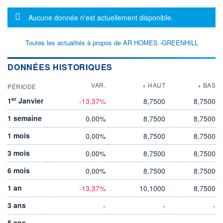
Message d'information
Aucune donnée n'est actuellement disponible.
Toutes les actualités à propos de AR HOMES -GREENHILL
DONNÉES HISTORIQUES
VAR.
+ HAUT
+ BAS
PÉRIODE
er
1
Janvier
-13,37%
8,7500
8,7500
1 semaine
0,00%
8,7500
8,7500
1 mois
0,00%
8,7500
8,7500
3 mois
0,00%
8,7500
8,7500
6 mois
0,00%
8,7500
8,7500
1 an
-13,37%
10,1000
8,7500
3 ans
-
-
-
5 ans
-
-
-