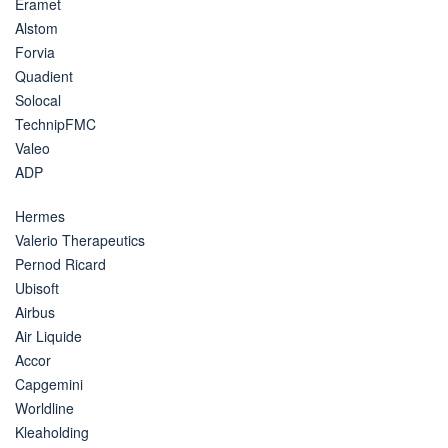
Eramet
Alstom
Forvia
Quadient
Solocal
TechnipFMC
Valeo
ADP
Hermes
Valerio Therapeutics
Pernod Ricard
Ubisoft
Airbus
Air Liquide
Accor
Capgemini
Worldline
Kleaholding