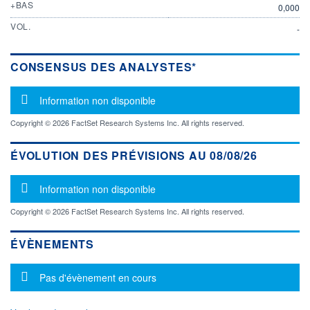
+BAS
0,000
VOL.
-
CONSENSUS DES ANALYSTES*
Message d'information
Information non disponible
Copyright © 2026 FactSet Research Systems Inc. All rights reserved.
ÉVOLUTION DES PRÉVISIONS AU 08/08/26
Message d'information
Information non disponible
Copyright © 2026 FactSet Research Systems Inc. All rights reserved.
ÉVÈNEMENTS
Message d'information
Pas d'évènement en cours