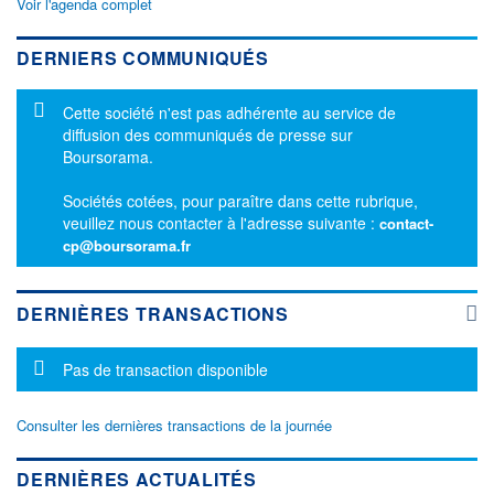
Voir l'agenda complet
DERNIERS COMMUNIQUÉS
Message d'information
Cette société n'est pas adhérente au service de
diffusion des communiqués de presse sur
Boursorama.
Sociétés cotées, pour paraître dans cette rubrique,
veuillez nous contacter à l'adresse suivante :
contact-
cp@boursorama.fr
DERNIÈRES TRANSACTIONS
Message d'information
Pas de transaction disponible
Consulter les dernières transactions de la journée
DERNIÈRES ACTUALITÉS