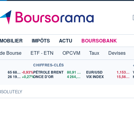
MOBILIER
IMPÔTS
ACTU
BOURSOBANK
 de Bourse
ETF - ETN
OPCVM
Taux
Devises
CHIFFRES-CLÉS
65 683,26
-0,93%
PÉTROLE BRENT
80,91
$US
EUR/USD
1,1535
$U
26 197,08
+0,27%
ONCE D'OR
4 264,86
$US
VIX INDEX
15,56
$US
ABSOLUTELY