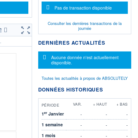
Message d'information
Pas de transaction disponible
Consulter les dernières transactions de la
journée
DERNIÈRES ACTUALITÉS
.
Message d'information
Aucune donnée n'est actuellement
disponible.
Toutes les actualités à propos de ABSOLUTELY
DONNÉES HISTORIQUES
VAR.
+ HAUT
+ BAS
PÉRIODE
er
1
Janvier
-
-
-
1 semaine
-
-
-
1 mois
-
-
-