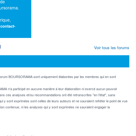
 de
oursorama.
rique,
:
contact-
M
Voir tous les forums
e forum BOURSORAMA sont uniquement élaborées par les membres qui en sont
MA n'a participé en aucune manière à leur élaboration ni exercé aucun pouvoir
dans ces analyses et/ou recommandations ont été retranscrites "en l'état", sans
ui y sont exprimées sont celles de leurs auteurs et ne sauraient refléter le point de vue
on contenue, ni les analyses qui y sont exprimées ne sauraient engager la