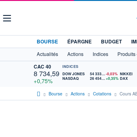
Menu
BOURSE
ÉPARGNE
BUDGET
IM
Actualités
Actions
Indices
Produits
CAC 40
INDICES
8 734,59
DOW JONES
54 333,57
-0,03%
NIKKEI
NASDAQ
26 454,70
+0,35%
DAX
+0,75%
Bourse
Actions
Cotations
Cours 