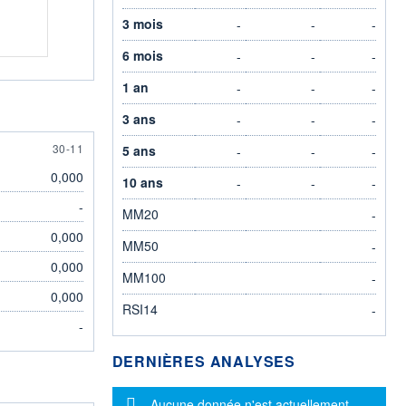
3 mois
-
-
-
6 mois
-
-
-
1 an
-
-
-
3 ans
-
-
-
30 NOVEMBER
30-11
5 ans
-
-
-
0,000
10 ans
-
-
-
-
MM20
-
0,000
MM50
-
0,000
MM100
-
0,000
RSI14
-
-
DERNIÈRES ANALYSES
Message d'information
Aucune donnée n'est actuellement