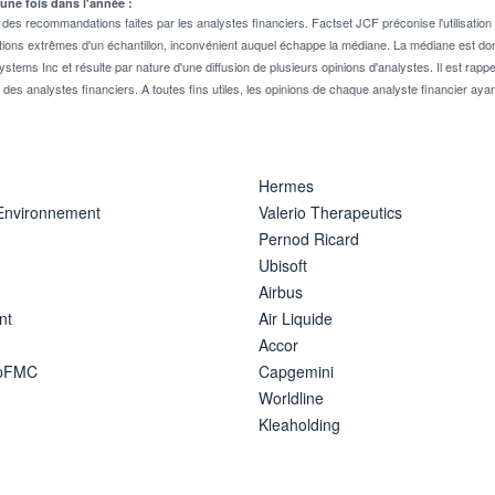
 une fois dans l'année :
 recommandations faites par les analystes financiers. Factset JCF préconise l'utilisation 
tions extrêmes d'un échantillon, inconvénient auquel échappe la médiane. La médiane est donc
stems Inc et résulte par nature d'une diffusion de plusieurs opinions d'analystes. Il est 
n des analystes financiers. A toutes fins utiles, les opinions de chaque analyste financier aya
Hermes
 Environnement
Valerio Therapeutics
Pernod Ricard
Ubisoft
Airbus
nt
Air Liquide
Accor
ipFMC
Capgemini
Worldline
Kleaholding