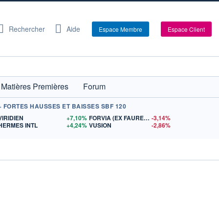
Rechercher
Aide
Espace Membre
Espace Client
Matières Premières
Forum
+ FORTES HAUSSES ET BAISSES SBF 120
S
VIRIDIEN
+7,10%
FORVIA (EX FAURECIA)
-3,14%
HERMES INTL
+4,24%
VUSION
-2,86%