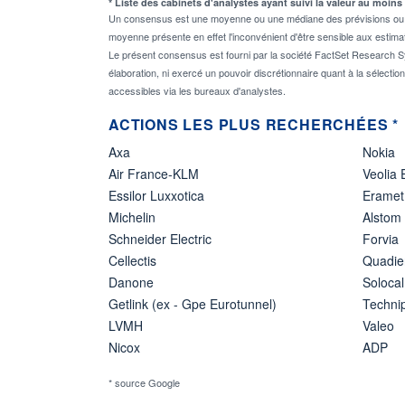
* Liste des cabinets d'analystes ayant suivi la valeur au moins
Un consensus est une moyenne ou une médiane des prévisions ou des
moyenne présente en effet l'inconvénient d'être sensible aux estima
Le présent consensus est fourni par la société FactSet Research Sy
élaboration, ni exercé un pouvoir discrétionnaire quant à la sélectio
accessibles via les bureaux d'analystes.
ACTIONS LES PLUS RECHERCHÉES *
Axa
Nokia
Air France-KLM
Veolia
Essilor Luxxotica
Eramet
Michelin
Alstom
Schneider Electric
Forvia
Cellectis
Quadie
Danone
Solocal
Getlink (ex - Gpe Eurotunnel)
Techn
LVMH
Valeo
Nicox
ADP
* source Google