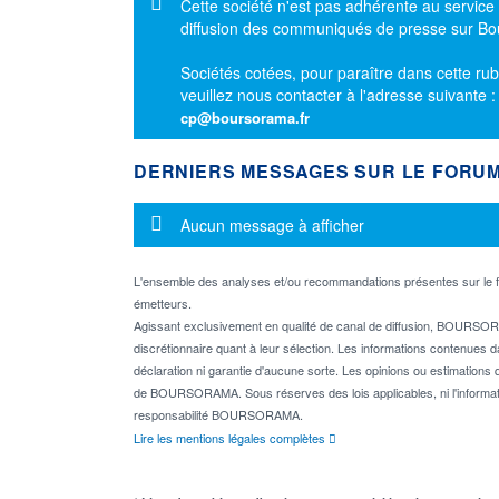
Message d'information
Cette société n'est pas adhérente au service
diffusion des communiqués de presse sur B
Sociétés cotées, pour paraître dans cette rub
veuillez nous contacter à l'adresse suivante 
cp@boursorama.fr
DERNIERS MESSAGES SUR LE FORU
Message d'information
Aucun message à afficher
L'ensemble des analyses et/ou recommandations présentes sur l
émetteurs.
Agissant exclusivement en qualité de canal de diffusion, BOURSORA
discrétionnaire quant à leur sélection. Les informations contenues 
déclaration ni garantie d'aucune sorte. Les opinions ou estimations q
de BOURSORAMA. Sous réserves des lois applicables, ni l'informati
responsabilité BOURSORAMA.
Lire les mentions légales complètes