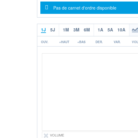
Message d'information
Pas de carnet d'ordre disponible
1J
5J
1M
3M
6M
1A
5A
10A
OUV.
+HAUT
+BAS
DER.
VAR.
VOL
VOLUME