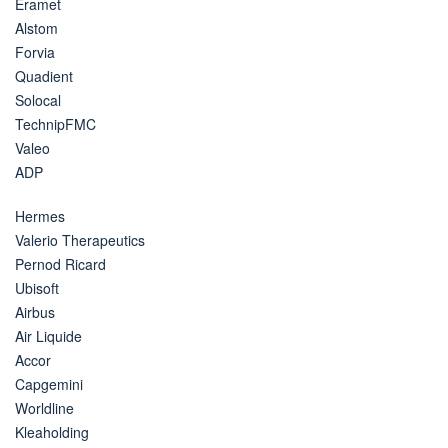
Eramet
Alstom
Forvia
Quadient
Solocal
TechnipFMC
Valeo
ADP
Hermes
Valerio Therapeutics
Pernod Ricard
Ubisoft
Airbus
Air Liquide
Accor
Capgemini
Worldline
Kleaholding