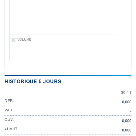
ÉLIGIBILITÉ
Non éligible
Boursobank
+ PORTEFEUILLE
+ LISTE
VOLUME
HISTORIQUE 5 JOURS
30 NOV
30-11
DER.
0,000
VAR.
-
OUV.
0,000
+HAUT
0,000