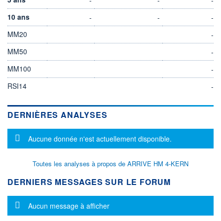
10 ans
-
-
-
MM20
-
MM50
-
MM100
-
RSI14
-
DERNIÈRES ANALYSES
Message d'information
Aucune donnée n'est actuellement disponible.
Toutes les analyses à propos de ARRIVE HM 4-KERN
DERNIERS MESSAGES SUR LE FORUM
Message d'information
Aucun message à afficher