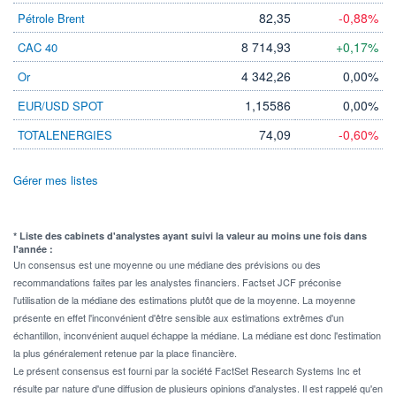
82,35
-0,88%
Pétrole Brent
8 714,93
+0,17%
CAC 40
4 342,26
0,00%
Or
1,15586
0,00%
EUR/USD SPOT
74,09
-0,60%
TOTALENERGIES
Gérer mes listes
* Liste des cabinets d'analystes ayant suivi la valeur au moins une fois dans
l'année :
Un consensus est une moyenne ou une médiane des prévisions ou des
recommandations faites par les analystes financiers. Factset JCF préconise
l'utilisation de la médiane des estimations plutôt que de la moyenne. La moyenne
présente en effet l'inconvénient d'être sensible aux estimations extrêmes d'un
échantillon, inconvénient auquel échappe la médiane. La médiane est donc l'estimation
la plus généralement retenue par la place financière.
Le présent consensus est fourni par la société FactSet Research Systems Inc et
résulte par nature d'une diffusion de plusieurs opinions d'analystes. Il est rappelé qu'en