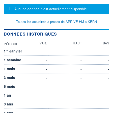
Message d'information
Aucune donnée n'est actuellement disponible.
Toutes les actualités à propos de ARRIVE HM 4-KERN
DONNÉES HISTORIQUES
VAR.
+ HAUT
+ BAS
PÉRIODE
er
1
Janvier
-
-
-
1 semaine
-
-
-
1 mois
-
-
-
3 mois
-
-
-
6 mois
-
-
-
1 an
-
-
-
3 ans
-
-
-
5 ans
-
-
-