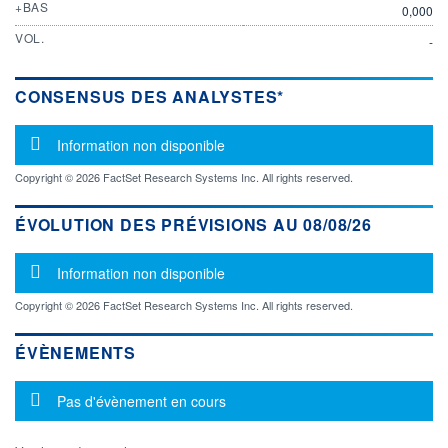
+BAS
0,000
VOL.
-
CONSENSUS DES ANALYSTES*
Message d'information
Information non disponible
Copyright © 2026 FactSet Research Systems Inc. All rights reserved.
ÉVOLUTION DES PRÉVISIONS AU 08/08/26
Message d'information
Information non disponible
Copyright © 2026 FactSet Research Systems Inc. All rights reserved.
ÉVÈNEMENTS
Message d'information
Pas d'évènement en cours