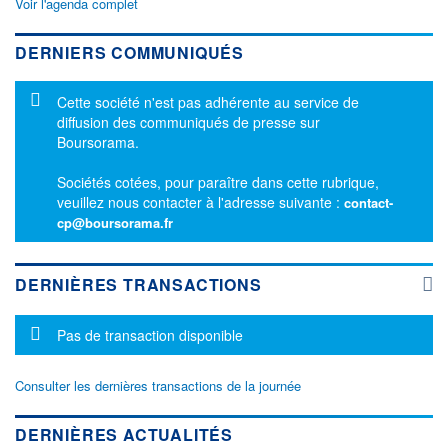
Voir l'agenda complet
DERNIERS COMMUNIQUÉS
Message d'information
Cette société n'est pas adhérente au service de
diffusion des communiqués de presse sur
Boursorama.
Sociétés cotées, pour paraître dans cette rubrique,
veuillez nous contacter à l'adresse suivante :
contact-
cp@boursorama.fr
DERNIÈRES TRANSACTIONS
Message d'information
Pas de transaction disponible
Consulter les dernières transactions de la journée
DERNIÈRES ACTUALITÉS