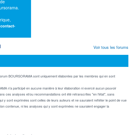
 de
oursorama.
rique,
:
contact-
M
Voir tous les forums
e forum BOURSORAMA sont uniquement élaborées par les membres qui en sont
MA n'a participé en aucune manière à leur élaboration ni exercé aucun pouvoir
dans ces analyses et/ou recommandations ont été retranscrites "en l'état", sans
ui y sont exprimées sont celles de leurs auteurs et ne sauraient refléter le point de vue
on contenue, ni les analyses qui y sont exprimées ne sauraient engager la