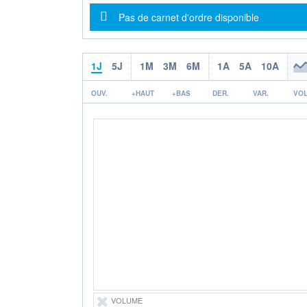
Message d'information
Pas de carnet d'ordre disponible
1J
5J
1M
3M
6M
1A
5A
10A
OUV.
+HAUT
+BAS
DER.
VAR.
VOL
VOLUME