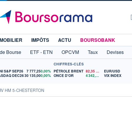
MOBILIER
IMPÔTS
ACTU
BOURSOBANK
 de Bourse
ETF - ETN
OPCVM
Taux
Devises
CHIFFRES-CLÉS
NI S&P SEP26
7 777,25
0,00%
PÉTROLE BRENT
82,35
$US
EUR/USD
ASDAQ DEC26
30 135,00
0,00%
ONCE D'OR
4 342,26
$US
VIX INDEX
ARV HM 5-CHESTERTON