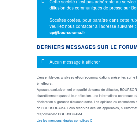
Message d'information
Cette société n'est pas adhérente au service
diffusion des communiqués de presse sur B
Sociétés cotées, pour paraître dans cette rub
veuillez nous contacter à l'adresse suivante 
cp@boursorama.fr
DERNIERS MESSAGES SUR LE FORU
Message d'information
Aucun message à afficher
L'ensemble des analyses et/ou recommandations présentes sur l
émetteurs.
Agissant exclusivement en qualité de canal de diffusion, BOURSORA
discrétionnaire quant à leur sélection. Les informations contenues 
déclaration ni garantie d'aucune sorte. Les opinions ou estimations q
de BOURSORAMA. Sous réserves des lois applicables, ni l'informati
responsabilité BOURSORAMA.
Lire les mentions légales complètes