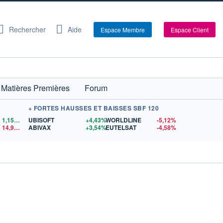
Rechercher
Aide
Espace Membre
Espace Client
Matières Premières
Forum
+ FORTES HAUSSES ET BAISSES SBF 120
1,1559
$US
UBISOFT
+4,43%
WORLDLINE
-5,12%
14,90
$US
ABIVAX
+3,54%
EUTELSAT
-4,58%