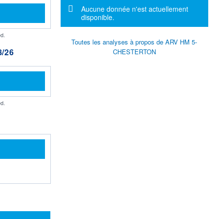
Message d'information
Aucune donnée n'est actuellement
disponible.
d.
Toutes les analyses à propos de ARV HM 5-
/26
CHESTERTON
d.