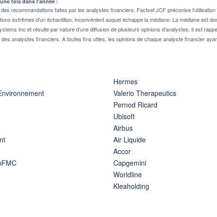
 une fois dans l'année :
 recommandations faites par les analystes financiers. Factset JCF préconise l'utilisation 
tions extrêmes d'un échantillon, inconvénient auquel échappe la médiane. La médiane est donc
stems Inc et résulte par nature d'une diffusion de plusieurs opinions d'analystes. Il est 
n des analystes financiers. A toutes fins utiles, les opinions de chaque analyste financier aya
Hermes
 Environnement
Valerio Therapeutics
Pernod Ricard
Ubisoft
Airbus
nt
Air Liquide
Accor
ipFMC
Capgemini
Worldline
Kleaholding