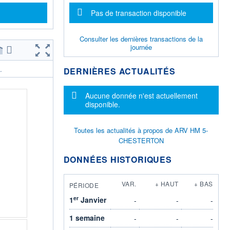
Message d'information
Pas de transaction disponible
Consulter les dernières transactions de la
journée
DERNIÈRES ACTUALITÉS
.
Message d'information
Aucune donnée n'est actuellement
disponible.
Toutes les actualités à propos de ARV HM 5-
CHESTERTON
DONNÉES HISTORIQUES
VAR.
+ HAUT
+ BAS
PÉRIODE
er
1
Janvier
-
-
-
1 semaine
-
-
-