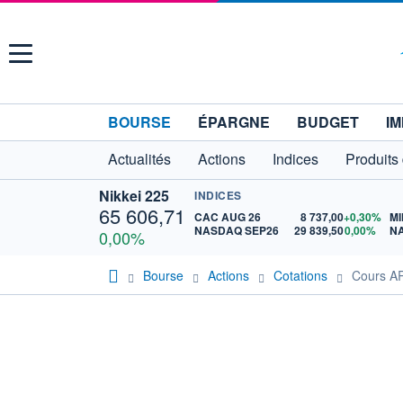
Menu
BOURSE
ÉPARGNE
BUDGET
IM
Actualités
Actions
Indices
Produits
Nikkei 225
INDICES
65 606,71
CAC AUG 26
8 737,00
+0,30%
MI
NASDAQ SEP26
29 839,50
0,00%
N
0,00%
Bourse
Actions
Cotations
Cours 