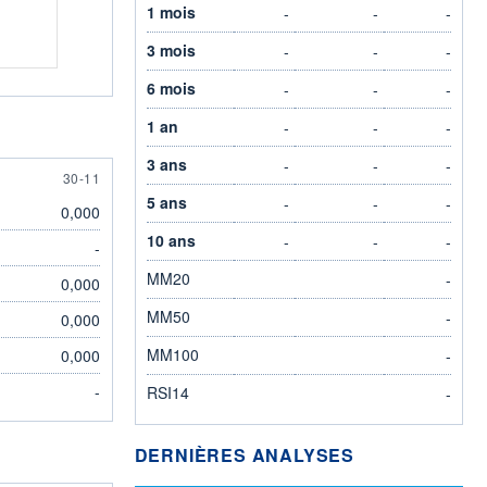
1 mois
-
-
-
3 mois
-
-
-
6 mois
-
-
-
1 an
-
-
-
3 ans
-
-
-
30 NOVEMBER
30-11
5 ans
-
-
-
0,000
10 ans
-
-
-
-
MM20
-
0,000
MM50
-
0,000
MM100
0,000
-
-
RSI14
-
DERNIÈRES ANALYSES