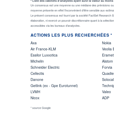
* Liste des cabinets d'analystes ayant suivi la valeur au moins
Un consensus est une moyenne ou une médiane des prévisions ou des
moyenne présente en effet l'inconvénient d'être sensible aux estima
Le présent consensus est fourni par la société FactSet Research Sy
élaboration, ni exercé un pouvoir discrétionnaire quant à la sélectio
accessibles via les bureaux d'analystes.
ACTIONS LES PLUS RECHERCHÉES *
Axa
Nokia
Air France-KLM
Veolia
Essilor Luxxotica
Eramet
Michelin
Alstom
Schneider Electric
Forvia
Cellectis
Quadie
Danone
Solocal
Getlink (ex - Gpe Eurotunnel)
Techn
LVMH
Valeo
Nicox
ADP
* source Google